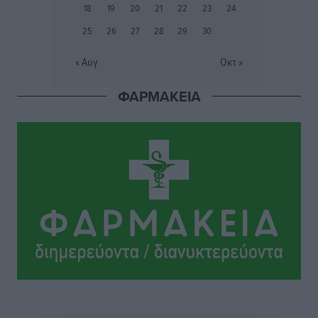
προετοιμασίας
18
19
20
21
22
23
24
Αθλητικά
•
πριν 13 ώρες
25
26
27
28
29
30
Εθνικός Αρχίπολης: Μεγάλο βήμα προόδου η ίδρυση
« Αυγ
Οκτ »
Ακαδημίας
Αθλητικά
•
πριν 13 ώρες
ΦΑΡΜΑΚΕΙΑ
Ιππότες: Με το βλέμμα στραμμένο στο μέλλον
Αθλητικά
•
πριν 13 ώρες
ΠΑΜΕ ΣΤΟΙΧΗΜΑ: Περισσότερα από 95 εκατομμύρια
ευρώ σε κέρδη μοίρασε τον Ιούλιο
Αθλητικά
•
πριν 13 ώρες
Ολοκλήρωση του έργου αναβάθμισης των
υποδομών του Νεστορίδειου Μελάθρου
Τοπικές Ειδήσεις
•
πριν 14 ώρες