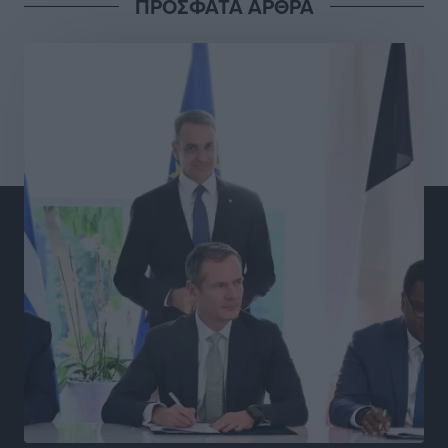
ΠΡΟΣΦΑΤΑ ΑΡΘΡΑ
Γ.Σ. Διαγόρας: Στα «κυανέρυθρα» ο Janni Pembe
Αθλητικά
•
πριν 15 ώρες
Σύλληψη 21χρονου για ναρκωτικά στη Ρόδο
Τοπικές Ειδήσεις
•
πριν 15 ώρες
Με 13,1% κάλυψη εργαζομένων από συλλογικές
συμβάσεις, η Ελλάδα στον “πάτο” της ΕΕ
Απόψεις
•
πριν 15 ώρες
Στο νοσοκομείο της Ρόδου αύριο ο Άδωνις Γεωργιάδης
Τοπικές Ειδήσεις
•
πριν 16 ώρες
Φώτης Γιαννακός στον RV: Με αυξημένες πληρότητες
η Λέρος, στόχος η επιμήκυνση της τουριστικής σεζόν
στο νησί
Τοπικές Ειδήσεις
•
πριν 16 ώρες