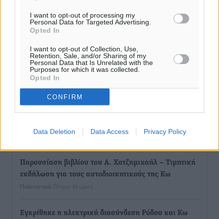
I want to opt-out of processing my
Personal Data for Targeted Advertising.
Opted In
I want to opt-out of Collection, Use,
Retention, Sale, and/or Sharing of my
Personal Data that Is Unrelated with the
Purposes for which it was collected.
Opted In
Ροή ειδήσεων
CONFIRM
Η Meridiam ξεκλειδώνει τις έρευνες βυθού στη
θαλάσσια περιοχή Κάσου και Καρπάθου
Data Deletion
Data Access
Privacy Policy
Τοπικές Ειδήσεις
•
πριν 9 ώρες
Παρουσίαση βιβλίου του Α. Χατζημιχαήλ – Τιμητική
εκδήλωση για τους αυτοδιοικητικούς της Κω
Πολιτιστικά
•
πριν 10 ώρες
Εγκρίθηκε η ηλεκτρική διασύνδεση Ρόδου και Κω