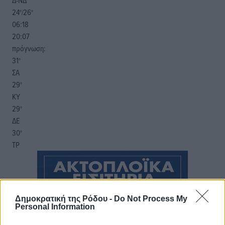
Δ-ΝΔ
24
26
°/
°
06:18
20:07
πρόγνωση:
31
°
ΣΑ
29
°
ΚΥ
29
°
ΔΕ
30
°
ΤΡ
Δημοκρατική της Ρόδου -
Do Not Process My
Personal Information