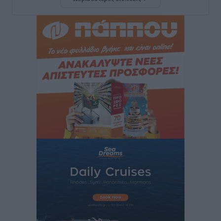
Νέο ξενοδοχείο στη Ρόδο για την H Hotels –
Χατζηλαζάρου – Προχωρά καινούργιο ξενοδοχείο
στην Κω
Τοπικές Ειδήσεις
•
πριν 12 ώρες
Αυτοκίνητο μπήκε παράνομα σε μονόδρομο στο
Μαστιχάρι – Αναποδογύρισε όχημα με μητέρα και
5χρονο παιδί
Τοπικές Ειδήσεις
•
πριν 12 ώρες
“Η Ευρώπη αντιμετώπιζε το προσφυγικό σαν ταινία
τρόμου” – Η συγκλονιστική μαρτυρία της Χαρούλας
Γιασιράνη στον RV για τα γεγονότα που οδήγησαν στο
Σύμφωνο της Λέρου
Τοπικές Ειδήσεις
•
πριν 12 ώρες
Συναυλία με τον Γιάννη Κότσιρα στις 21 Αυγούστου
Πολιτιστικά
•
πριν 12 ώρες