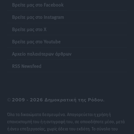
Βρείτε μας στο Facebook
Έκκληση γονέων για να λειτουργήσει ο
Βρείτε μας στο Instagram
Βρεφονηπιακός Σταθμός Κάσου
Τοπικές Ειδήσεις
•
πριν 20 ώρες
Βρείτε μας στο X
Βρείτε μας στο Youtube
Ακρίβεια: Σημαντικές οι διατακτικές σίτισης για 3
στους 4 εργαζομένους
Αρχείο παλαιότερων άρθρων
Ειδήσεις
•
πριν 20 ώρες
RSS Newsfeed
Κινητοποίηση της Πυροσβεστικής στην Κάρπαθο, για
τη φωτιά στην περιοχή Σάνταλο
Τοπικές Ειδήσεις
•
πριν 20 ώρες
©
2009 - 2026 Δημοκρατική της Ρόδου.
Η Ρόδος μπαίνει στη διεκδίκηση για τη Μεσογειακή
Πρωτεύουσα Πολιτισμού και Διαλόγου 2028
Όλα τα δικαιώματα δεσμευμένα. Απαγορεύεται η χρήση ή
Τοπικές Ειδήσεις
•
πριν 20 ώρες
επανεκπομπή του ή η αντιγραφή του, σε οποιοδήποτε μέσο, μετά
ή άνευ επεξεργασίας, χωρίς άδεια του εκδότη. Το σύνολο του