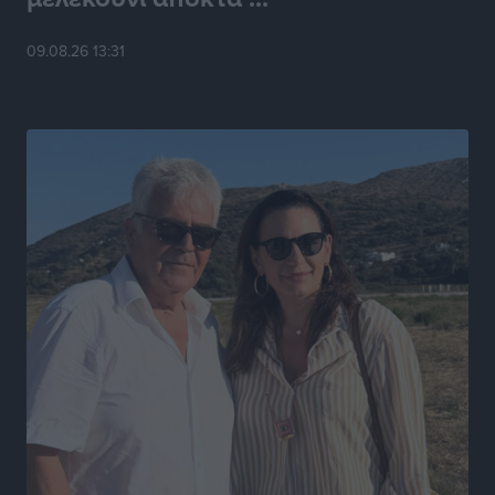
Ροδάκινα: 9 οφέλη στην υγεία του ανθρώπου
09.08.26 13:31
Τοπικές Ειδήσεις
•
πριν 7 ώρες
Καιρός «hot – dry – windy» τις επόμενες 48 ώρες στη
χώρα
Ειδήσεις
•
πριν 20 ώρες
Δύο σχολεία της Λέρου αλλάζουν όψη με δωρεά
αγάπης για τα παιδιά
Τοπικές Ειδήσεις
•
πριν 20 ώρες
Τουρισμός: Με θετικό πρόσημο έως τώρα η χρονιά,
παρά τα σκαμπανεβάσματα
Ειδήσεις
•
πριν 20 ώρες
Χαρ. Ναβροζίδης στον RV «Σε τρία χρόνια θα είμαστε
η πιο ψηφιακή Περιφέρεια της χώρας» Δημοπρατείται