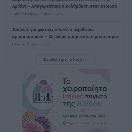
Αρδάνι – Απαγορεύτηκε η κολύμβηση στην περιοχή
Τοπικές Ειδήσεις
•
πριν 3 ώρες
Τουρνάς για φωτιές: «Κανένα περιθώριο
εφησυχασμού» – Σε πλήρη ετοιμότητα ο μηχανισμός
Ειδήσεις
•
πριν 4 ώρες
Περισσότερες ειδήσεις
Καιρός: Επιμένουν οι υψηλές θερμοκρασίες – Ισχυρά
μελτέμια έως 9 μποφόρ, σε «Red Code» 6 περιοχές
Τοπικές Ειδήσεις
•
πριν 4 ώρες
Τα φοιτητικά ενοίκια «τινάζουν στον αέρα» τους
οικογενειακούς προϋπολογισμούς
Ειδήσεις
•
πριν 5 ώρες
Δύο νέοι ξενώνες παραδόθηκαν στις Ένοπλες
Δυνάμεις στη νήσο Ρω