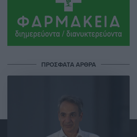
Τοπικές Ειδήσεις
•
πριν 7 ώρες
Γιάννης Βασιλάκης: «Η Πρωτοβάθμια Φροντίδα
Υγείας πρέπει να φτάνει σε κάθε γωνιά – Ενισχύουμε
τις δομές, δεν τις αποδυναμώνουμε»
Συνεντεύξεις
•
πριν 7 ώρες
Ιδρυμα Ωνάση: Το όραμα πίσω από τα δύο νέα
ΠΡΟΣΦΑΤΑ ΑΡΘΡΑ
σχολεία της Ρόδου
Συνεντεύξεις
•
πριν 7 ώρες
Μιχάλης Χουρδάκης: «Η χώρα χρειάζεται μια
αξιόπιστη εναλλακτική κυβερνητική πρόταση»
Συνεντεύξεις
•
πριν 7 ώρες
Σεβ. Μητροπολίτης Ρόδου κ. Κύριλλος: «Ο Αύγουστος
είναι ο μήνας της Παναγίας και η Θεία Λειτουργία η
καρδιά της ζωής της Εκκλησίας»