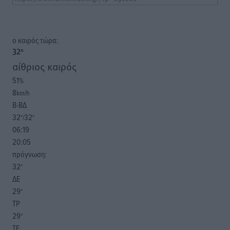
o καιρός τώρα:
32
°
αίθριος καιρός
51
%
8
km/h
Β-ΒΔ
32
32
°/
°
06:19
20:05
πρόγνωση:
32
°
ΔΕ
29
°
ΤΡ
29
°
ΤΕ