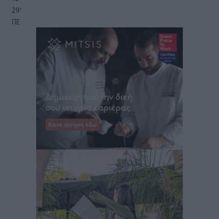
29
°
ΠΕ