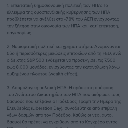
1. Επεκτατική δημοσιονομική πολιτική των ΗΠΑ: Το
έλλειμμα της ομοσπονδιακής κυβέρνησης των ΗΠΑ
προβλέπεται να ανέλθει στο -7,8% του ΑΕΠ ενισχύοντας
την ζήτηση στην οικονομία των ΗΠΑ και, κατ’ επέκταση,
παγκοσμίως.
2. Νομισματική πολιτική και χρηματιστήρια: Αναμένονται
δύο ή περισσότερες μειώσεις επιτοκίων από τη FED, ενώ
ο δείκτης S&P 500 ενδέχεται να προσεγγίσει τις 7.500
έως 8.000 μονάδες, ενισχύοντας την κατανάλωση λόγω
αυξημένου πλούτου (wealth effect).
3. Δασμολογική πολιτική ΗΠΑ: Η πρόσφατη απόφαση
του Ανώτατου Δικαστηρίου των ΗΠΑ που ακύρωσε τους
δασμούς που επέβαλε ο Πρόεδρος Τραμπ την Ημέρα της
Ελευθερίας (Liberation Day), συνοδεύτηκε από επιβολή
νέων δασμών από τον Πρόεδρο. Καθώς οι νέοι αυτοί
δασμοί θα πρέπει να εγκριθούν από το Κογκρέσο εντός