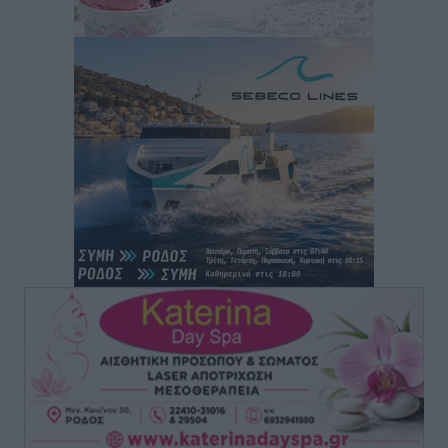
Τοπικές Ειδήσεις
•
πριν 5 ώρες
Συνεχίζεται η έξοδος του Αυγούστου – Πάνω από
34.000 αναχωρούν σήμερα μόνο από τον Πειραιά
Ειδήσεις
•
πριν 5 ώρες
Μόνιμες θέσεις στους παιδικούς σταθμούς: Οι
προϋποθέσεις, η 24μηνη εμπειρία και οι προθεσμίες
για τους δήμους
Τοπικές Ειδήσεις
•
πριν 5 ώρες
Δεύτερη πηγή εισοδήματος για τους επαγγελματίες
ψαράδες ο αλιευτικός τουρισμός
Ειδήσεις
•
πριν 5 ώρες
Μαρία Εκμεκτσίογλου: Η πίστη μου είναι το
μεγαλύτερο στήριγμα μου – Το προσκύνημα στην ιερά
Μονή Πανορμίτη