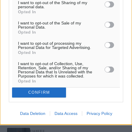
I want to opt-out of the Sharing of my
personal data.
Opted In
Μελέτη ΙΝΣΕΤΕ: Η ακτινογραφία του εισερχόμενου
I want to opt-out of the Sale of my
τουρισμού το 2019-2022
Personal Data.
Opted In
Θετικές οι προοπτικές για τον ελληνικό τουρισμό παρά τον
I want to opt-out of processing my
πόλεμο στη Μέση Ανατολή
Personal Data for Targeted Advertising.
Opted In
Μαρινάκης: Οι θετικές επιδόσεις της οικονομίας πρέπει να
I want to opt-out of Collection, Use,
Retention, Sale, and/or Sharing of my
μεταφράζονται σε θετικές ειδήσεις για τη ζωή των πολιτών
Personal Data that Is Unrelated with the
Purposes for which it was collected.
Opted In
Θετικές προοπτικές και “ούριο άνεμο” για την κρουαζιέρα
βλέπει η Celestyal Cruises
CONFIRM
Data Deletion
Data Access
Privacy Policy
ΔΙΑΒΑΣΕ ΕΠΙΣΗΣ
ΕΙΔΉΣΕΙΣ