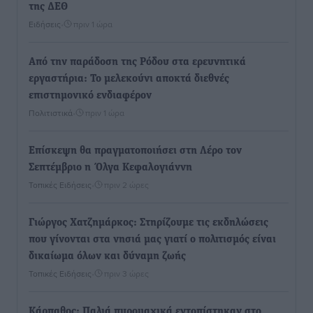
της ΔΕΘ
Ειδήσεις
•
πριν 1 ώρα
Από την παράδοση της Ρόδου στα ερευνητικά
εργαστήρια: Το μελεκούνι αποκτά διεθνές
επιστημονικό ενδιαφέρον
Πολιτιστικά
•
πριν 1 ώρα
Επίσκεψη θα πραγματοποιήσει στη Λέρο τον
Σεπτέμβριο η Όλγα Κεφαλογιάννη
Τοπικές Ειδήσεις
•
πριν 2 ώρες
Γιώργος Χατζημάρκος: Στηρίζουμε τις εκδηλώσεις
που γίνονται στα νησιά μας γιατί ο πολιτισμός είναι
δικαίωμα όλων και δύναμη ζωής
Τοπικές Ειδήσεις
•
πριν 3 ώρες
Κάρπαθος: Παλιά πυρομαχικά εντοπίστηκαν στο