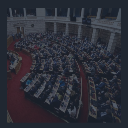
Ειδήσεις
•
πριν 13 ώρες
Γ. Χατζημάρκος από το Μέγαρο Μαξίμου: “Ο
τουρισμός μπορεί να γίνει ο μεγαλύτερος πελάτης της
ελληνικής βιομηχανίας”
Τοπικές Ειδήσεις
•
πριν 13 ώρες
Έρευνα ΕΟΤ: Οι Ευρωπαίοι ταξιδιώτες «ψηφίζουν»
Ελλάδα
Ειδήσεις
•
πριν 13 ώρες
Άκυρες οι εγκύκλιοι που δεν αναρτώνται,
υποχρεωτική η δημοσίευσή τους από την 1η
Οκτωβρίου
Ειδήσεις
•
πριν 13 ώρες
Καύσιμα: «Καίνε» οι τιμές και στα νησιά μας – Γιατί
δεν πέφτουν και πότε μπορεί να έρθει αποκλιμάκωση