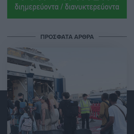
Ροδήλιος: Ο απολογισμός από το Πανελλήνιο
Πρωτάθλημα Πίστας
Αθλητικά
•
πριν 11 ώρες
ΠΡΟΣΦΑΤΑ ΑΡΘΡΑ
Διαγόρας: Μετεγγραφικό ντεμαράζ
Αθλητικά
•
πριν 11 ώρες
Γ.Σ. Διαγόρας: Εντατική προετοιμασία και επιστροφή
Ρίζου στις Ακαδημίες
Αθλητικά
•
πριν 11 ώρες
Εθνική Ανδρών: Ραντεβού στο Telekom Center Athens
Αθλητικά
•
πριν 11 ώρες
ΕΠΟ: Απέσυρε τη στήριξή της στην υποψηφιότητα
του Ινφαντίνο