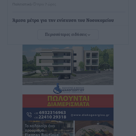
Πολιτιστικά
•
πριν 7 ώρες
Άμεσα μέτρα για την ενίσχυση του Νοσοκομείου
Ρόδου και αντιμετώπιση των ελλείψεων προσωπικού
Περισσότερες ειδήσεις
ανακοίνωσε ο Άδωνις Γεωργιάδης
Τοπικές Ειδήσεις
•
πριν 7 ώρες
Iατρικός Σύλλογος Ροδου προς Α. Γεωργιάδη:
Στρατηγικές Προτάσεις για την Ενίσχυση της
Δημόσιας Υγείας στη Νησιωτική Ελλάδα και στα
Νοσοκομεία της Γ΄ Ζώνης
Τοπικές Ειδήσεις
•
πριν 7 ώρες
Πάνθηρες: Ξεκίνησαν αισιόδοξοι για την παρθενική
“πτήση” τους
Αθλητικά
•
πριν 7 ώρες