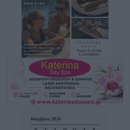
Άρης Αρχαγγέλου: Στο πλευρό του άτυχου Ιάκωβου
Θωμά
Αθλητικά
•
πριν 7 ώρες
Φοίβος: Η μεγάλη επιστροφή του Μπρένο Σαλβατιέρα
Αθλητικά
•
πριν 7 ώρες
Κλεάνθης: Έτοιμες οι κάρτες διαρκείας της νέας
σεζόν
Αθλητικά
•
πριν 7 ώρες
Ατρόμητος Διμυλιάς: Ο Μαργαρίτης και μία
αδιαπραγμάτευτη φιλοσοφία
Αθλητικά
•
πριν 7 ώρες
Γ.Σ. Διαγόρας: Επέστρεψε στις Ακαδημίες η Ειρήνη
Νοέμβριος 2024
Παπαεμμανουήλ
Αθλητικά
•
πριν 9 ώρες
Δ
Τ
Τ
Π
Π
Σ
Κ