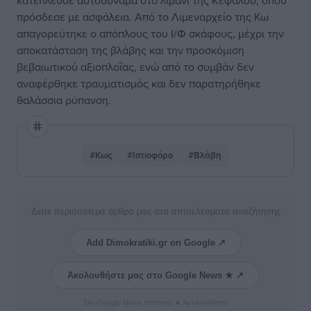
κατέπλευσε αυτοδύναμα στο λιμάνι της Κεφάλου, όπου
πρόσδεσε με ασφάλεια. Από το Λιμεναρχείο της Κω
απαγορεύτηκε ο απόπλους του Ι/Φ σκάφους, μέχρι την
αποκατάσταση της βλάβης και την προσκόμιση
βεβαιωτικού αξιοπλοΐας, ενώ από το συμβάν δεν
αναφέρθηκε τραυματισμός και δεν παρατηρήθηκε
θαλάσσια ρύπανση.
#Κως
#Ιστιοφόρο
#Βλάβη
Δείτε περισσότερα άρθρα μας στα αποτελέσματα αναζήτησης
Add Dimokratiki.gr on Google ↗
Ακολουθήστε μας στο Google News ★ ↗
Στο Google News πατήστε ★ Ακολουθήστε