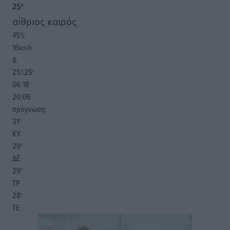
25
°
αίθριος καιρός
45
%
16
km/h
Δ
25
25
°/
°
06:18
20:06
πρόγνωση:
31
°
ΚΥ
29
°
ΔΕ
29
°
ΤΡ
28
°
ΤΕ