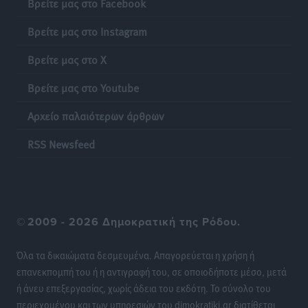
Βρείτε μας στο Facebook
Γονικές παροχές: Οι παγίδες στις μεταφορές
Βρείτε μας στο Instagram
χρημάτων που μπορεί να κοστίσουν σε φόρο
Βρείτε μας στο X
Ειδήσεις
•
πριν 12 ώρες
Βρείτε μας στο Youtube
Η επόμενη παγκόσμια δύναμη στα υδροπλάνα μπορεί
Αρχείο παλαιότερων άρθρων
να είναι η Ελλάδα
Ειδήσεις
•
πριν 13 ώρες
RSS Newsfeed
Στη Σύμη η Φαίη Σκορδά επισκέφθηκε την Ιερά Μονή
του Πανορμίτη
Τοπικές Ειδήσεις
•
πριν 13 ώρες
©
2009 - 2026 Δημοκρατική της Ρόδου.
Σερβία: Ανακάμπτουν οι τουριστικές ροές προς την
Όλα τα δικαιώματα δεσμευμένα. Απαγορεύεται η χρήση ή
Ελλάδα
επανεκπομπή του ή η αντιγραφή του, σε οποιοδήποτε μέσο, μετά
Ειδήσεις
•
πριν 13 ώρες
ή άνευ επεξεργασίας, χωρίς άδεια του εκδότη. Το σύνολο του
περιεχομένου και των υπηρεσιών του dimokratiki.gr διατίθεται