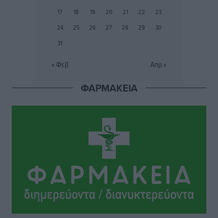
Συνελήφθη 37χρονη στη Ρόδο γιατί είχε αφήσει τα
17
18
19
20
21
22
23
τρία ανήλικα παιδιά της χωρίς επιτήρηση
24
25
26
27
28
29
30
Τοπικές Ειδήσεις
•
πριν 7 ώρες
31
Σταυρός Καλυθιών: Απέκτησε την Φωτεινή Πιζάνια
« Φεβ
Απρ »
Αθλητικά
•
πριν 8 ώρες
ΦΑΡΜΑΚΕΙΑ
Το Yucatan Show έρχεται στη Ρόδο με τον Frankie
Lluc
Πολιτιστικά
•
πριν 8 ώρες
Σι Τζέι Χάρις: «Να πανηγυρίσουμε πολλές νίκες μαζί»
Αθλητικά
•
πριν 8 ώρες
Ροδήλιος: Ο απολογισμός από το Πανελλήνιο
Πρωτάθλημα Πίστας
Αθλητικά
•
πριν 8 ώρες