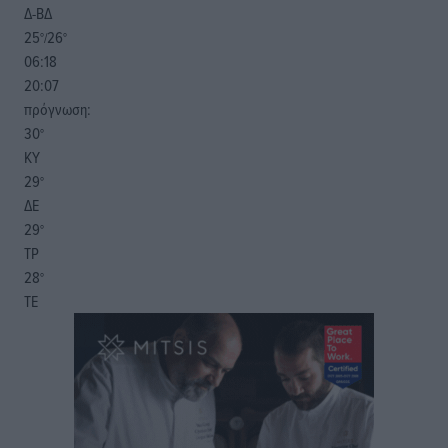
Δ-ΒΔ
25
26
°/
°
06:18
20:07
πρόγνωση:
30
°
ΚΥ
29
°
ΔΕ
29
°
ΤΡ
28
°
ΤΕ