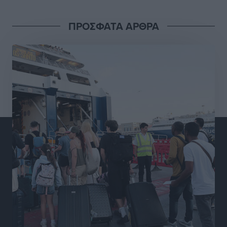
Διαγόρας: Μετεγγραφικό ντεμαράζ
ΠΡΟΣΦΑΤΑ ΑΡΘΡΑ
Αθλητικά
•
πριν 8 ώρες
Γ.Σ. Διαγόρας: Εντατική προετοιμασία και επιστροφή
Ρίζου στις Ακαδημίες
Αθλητικά
•
πριν 8 ώρες
Εθνική Ανδρών: Ραντεβού στο Telekom Center Athens
Αθλητικά
•
πριν 9 ώρες
ΕΠΟ: Απέσυρε τη στήριξή της στην υποψηφιότητα
του Ινφαντίνο
Αθλητικά
•
πριν 9 ώρες
Φοίβος Κω: Το «ευχαριστώ» για το 9ο Kos 3X3
Basketball Festival