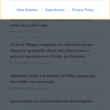
βιοασφάλειας
Τοπικές Ειδήσεις
•
πριν 4 ώρες
Data Deletion
Data Access
Privacy Policy
Ποιοι φοιτητές μπορούν να λάβουν ενίσχυση για
στέγη έως 2.500 ευρώ
Ειδήσεις
•
πριν 4 ώρες
«Γιατί οι Τούρκοι συρρέουν στα ελληνικά νησιά»:
Τουρκική εφημερίδα εξηγεί τους λόγους που οι
γείτονες προτιμούν την Ελλάδα για διακοπές
Τοπικές Ειδήσεις
•
πριν 4 ώρες
«Μουσικό Ταξίδι στο Αιγαίο»: Η Ρόδος έγραψε μια
νέα σελίδα στον πολιτισμό
Πολιτιστικά
•
πριν 4 ώρες
Άμεσα μέτρα για την ενίσχυση του Νοσοκομείου
Ρόδου και αντιμετώπιση των ελλείψεων προσωπικού