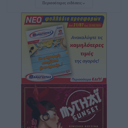
Περισσότερες ειδήσεις
ανακοίνωσε ο Άδωνις Γεωργιάδης
Τοπικές Ειδήσεις
•
πριν 4 ώρες
Iατρικός Σύλλογος Ροδου προς Α. Γεωργιάδη:
Στρατηγικές Προτάσεις για την Ενίσχυση της
Δημόσιας Υγείας στη Νησιωτική Ελλάδα και στα
Νοσοκομεία της Γ΄ Ζώνης
Τοπικές Ειδήσεις
•
πριν 5 ώρες
Πάνθηρες: Ξεκίνησαν αισιόδοξοι για την παρθενική
“πτήση” τους
Αθλητικά
•
πριν 5 ώρες
Άρης Αρχαγγέλου: Στο πλευρό του άτυχου Ιάκωβου
Θωμά
Αθλητικά
•
πριν 5 ώρες