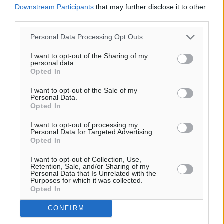
Downstream Participants
that may further disclose it to other
third parties.
Personal Data Processing Opt Outs
I want to opt-out of the Sharing of my
personal data.
Opted In
Ροή ειδήσεων
I want to opt-out of the Sale of my
Personal Data.
Opted In
Τριήμερο εξόδου: Πάνω από 129.000 επιβάτες
I want to opt-out of processing my
Personal Data for Targeted Advertising.
αναχωρούν από Πειραιά, Ραφήνα και Λαύριο
Opted In
Ειδήσεις
•
πριν 3 ώρες
I want to opt-out of Collection, Use,
Retention, Sale, and/or Sharing of my
Τι αλλάζει το χωροταξικό στις τουριστικές επενδύσεις
Personal Data that Is Unrelated with the
Purposes for which it was collected.
Τοπικές Ειδήσεις
•
πριν 3 ώρες
Opted In
CONFIRM
ΥΠΑΑΤ: 12,5 εκατ. ευρώ στις 13 Περιφέρειες για μέτρα