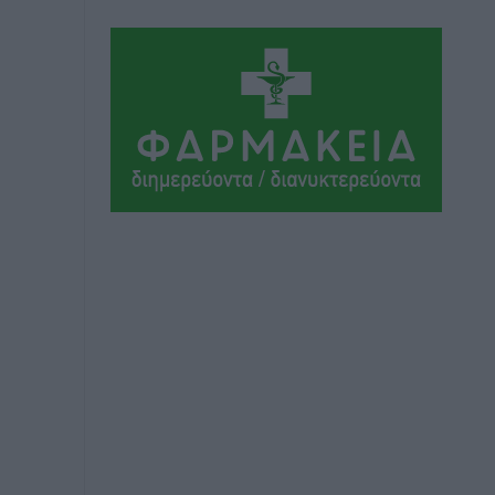
Τα Γλυπτά του Παρθενώνα ως
προσωπικό δώρο στον Τραμπ
Δημο-Κρίσεις
•
πριν 8 ώρες
Το στενό της Κρεμαστής μπήκε στη
λίστα των 7 θαυμάτων της αναμονής
Δημο-Κρίσεις
•
πριν 8 ώρες
ΣΕΤΕ: Σημαντική θεσμική εξέλιξη η
ΚΥΑ για το ΕΧΠ για τον τουρισμό
Ειδήσεις
•
πριν 8 ώρες
Γ. Χατζημάρκος: “Δύο μεγάλες
δεσμεύσεις Γεωργιάδη” – Κίνητρα για
τους γιατρούς των νησιών και
συνεργασία Ρόδου με το Αττικόν για το
Ακτινοθεραπευτικό
Τοπικές Ειδήσεις
•
πριν 8 ώρες