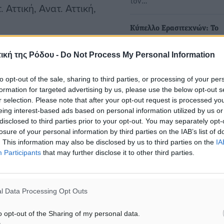
τον…
 Αττική, Ανατ. Αττική,
Κύπελλο Ερασιτεχνών: Το
πρόγραμμα της 3ης φάσης
σσηνία, Ηλεία, Αχαία,
ική της Ρόδου -
Do Not Process My Personal Information
•Την προσεχή Τετάρτη 29/
αγωνιστούν ο Απόλλωνας
to opt-out of the sale, sharing to third parties, or processing of your per
Καλυθιών και η ΑΕΡΑ…
formation for targeted advertising by us, please use the below opt-out s
, Χίος, Δωδεκάνησα,
r selection. Please note that after your opt-out request is processed y
eing interest-based ads based on personal information utilized by us or
disclosed to third parties prior to your opt-out. You may separately opt-
losure of your personal information by third parties on the IAB’s list of
ά
. This information may also be disclosed by us to third parties on the
IA
Participants
that may further disclose it to other third parties.
δων, περιόδου 2015-2016,
ακολούθως:
l Data Processing Opt Outs
o opt-out of the Sharing of my personal data.