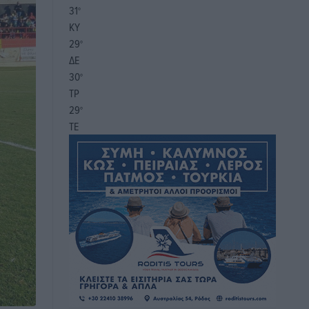
31
°
ΚΥ
29
°
ΔΕ
30
°
ΤΡ
29
°
ΤΕ