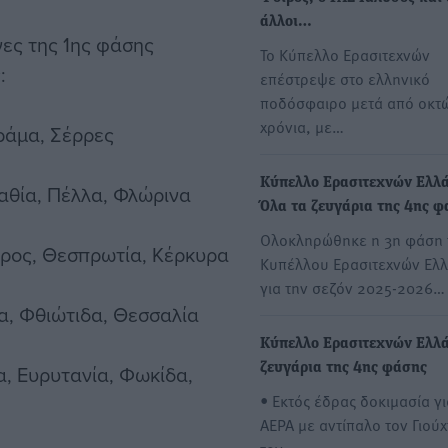
άλλοι…
ες της 1ης φάσης
Το Κύπελλο Ερασιτεχνών
:
επέστρεψε στο ελληνικό
ποδόσφαιρο μετά από οκτ
χρόνια, με…
ράμα, Σέρρες
Κύπελλο Ερασιτεχνών Ελλά
μαθία, Πέλλα, Φλώρινα
Όλα τα ζευγάρια της 4ης φ
Ολοκληρώθηκε η 3η φάση 
ειρος, Θεσπρωτία, Κέρκυρα
Κυπέλλου Ερασιτεχνών Ελ
για την σεζόν 2025-2026…
σα, Φθιώτιδα, Θεσσαλία
Κύπελλο Ερασιτεχνών Ελλά
α, Ευρυτανία, Φωκίδα,
ζευγάρια της 4ης φάσης
• Εκτός έδρας δοκιμασία γι
ΑΕΡΑ με αντίπαλο τον Γιούχ