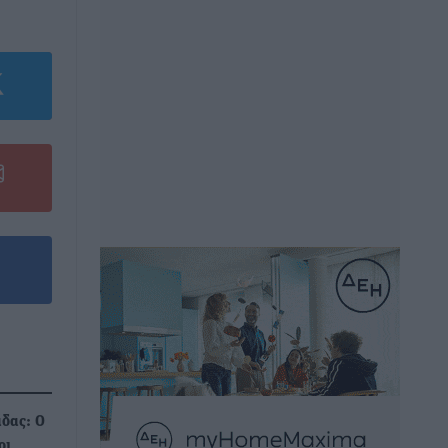
δας: Ο
οι