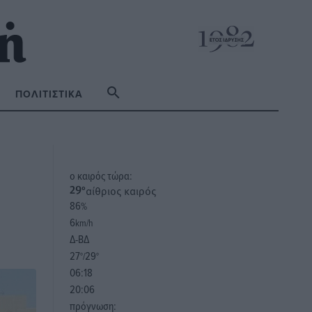
ΠΟΛΙΤΙΣΤΙΚΆ
o καιρός τώρα:
αίθριος καιρός
29
°
86
%
6
km/h
Δ-ΒΔ
27
29
°/
°
06:18
20:06
πρόγνωση: