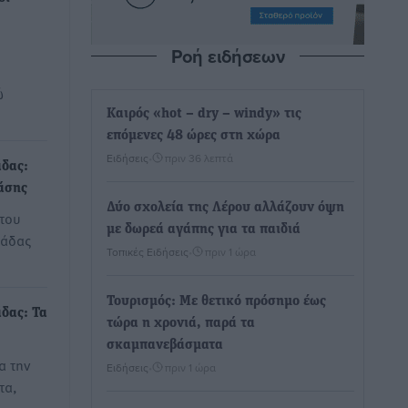
Ροή ειδήσεων
ώ
Καιρός «hot – dry – windy» τις
επόμενες 48 ώρες στη χώρα
Ειδήσεις
•
πριν 36 λεπτά
δας:
άσης
Δύο σχολεία της Λέρου αλλάζουν όψη
του
με δωρεά αγάπης για τα παιδιά
λάδας
Τοπικές Ειδήσεις
•
πριν 1 ώρα
Τουρισμός: Με θετικό πρόσημο έως
δας: Τα
τώρα η χρονιά, παρά τα
σκαμπανεβάσματα
α την
Ειδήσεις
•
πριν 1 ώρα
τα,