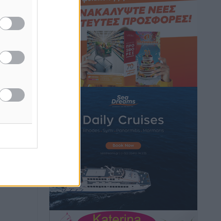
καιρικά φαινόμενα δεν υπάρχουν
περιθώρια εφησυχασμού
Ειδήσεις
•
πριν 2 ώρες
Στον Άγιο Νικόλαο Χάλκης ανοίγει
ξανά το ανανεωμένο εκκλησιαστικό
μουσείο από τη Λέσχη Lions Χάλκης
Τοπικές Ειδήσεις
•
πριν 2 ώρες
Ρόδος: «Βουλιάζει» από τουρίστες –
Πάνω από 1 εκατ. επιβάτες και 55
κρουαζιερόπλοια
Τοπικές Ειδήσεις
•
πριν 2 ώρες
Γ’ Εθνική Κατηγορία: Οι ημερομηνίες
των αγωνιστικών της κανονικής
περιόδου
Αθλητικά
•
πριν 7 ώρες