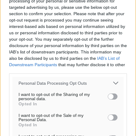
processing of your personal or sensitive information for
targeted advertising by us, please use the below opt-out
section to confirm your selection. Please note that after your
opt-out request is processed you may continue seeing
interest-based ads based on personal information utilized by
us or personal information disclosed to third parties prior to
your opt-out. You may separately opt-out of the further
disclosure of your personal information by third parties on the
Ροή ειδήσεων
IAB’s list of downstream participants. This information may
also be disclosed by us to third parties on the
IAB’s List of
Downstream Participants
that may further disclose it to other
Γ’ Εθνική Κατηγορία: Οι ημερομηνίες των
third parties.
αγωνιστικών της κανονικής περιόδου
Personal Data Processing Opt Outs
Αθλητικά
•
πριν 3 ώρες
I want to opt-out of the Sharing of my
personal data.
Συνελήφθησαν δύο άτομα στην Κάρπαθο για άγρα
Opted In
πελατών
Τοπικές Ειδήσεις
•
πριν 4 ώρες
I want to opt-out of the Sale of my
Personal Data.
Opted In
Χωρίς υποχρεωτική παρουσία μικρών στη 12άδα