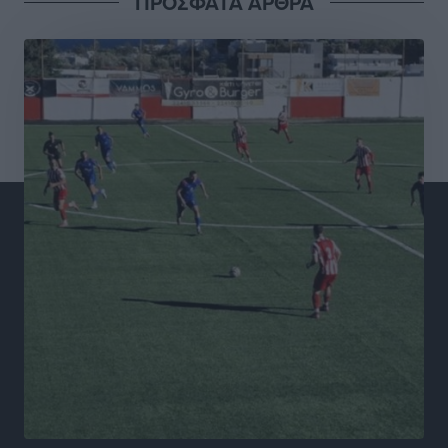
ΠΡΟΣΦΑΤΑ ΑΡΘΡΑ
Σταυρός Καλυθιών: Απέκτησε και την Ειρήνη
Καρελλάκη
Αθλητικά
•
πριν 6 ώρες
Πρωτάθλημα Καλαθοσφαίρισης Δικηγορικών
Συλλόγων Ελλάδας και Κύπρου: Η Ρόδος φιλοξένησε
με επιτυχία την 17η διοργάνωση
Αθλητικά
•
πριν 6 ώρες
Φοιτητική στέγη: «Φωτιά» τα ενοίκια σε Αθήνα και
Θεσσαλονίκη – Έως 800 ευρώ στο Ρέθυμνο
Ειδήσεις
•
πριν 6 ώρες
Η Τουρκία σε νέο «κρεσέντο» προκλήσεων στο Αιγαίο
με 18 παραβάσεις και παραβιάσεις
Ειδήσεις
•
πριν 6 ώρες