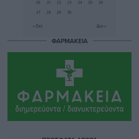
20
21
22
23
24
25
26
Ευρωπαϊκό Πρωτάθλημα Στίβου: Πότε αγωνίζονται η
27
28
29
30
Μαγκούλια, η Σπανουδάκη και ο Κριτούλης
Αθλητικά
•
πριν 5 ώρες
« Οκτ
Δεκ »
ΦΑΡΜΑΚΕΙΑ
Εθνική Παίδων: Ο Χριστοδούλου και η καλύτερη
φουρνιά των τελευταίων ετών
Αθλητικά
•
πριν 5 ώρες
Διαγόρας: Ανανέωσε ο Μιχάλης Χατζηγεωργίου
Αθλητικά
•
πριν 5 ώρες
ΔΕΑΣ Δάφνη Ρόδου: Η Ευαγγελία Τετράδη στο
τεχνικό επιτελείο
Αθλητικά
•
πριν 5 ώρες
Γ.Σ. Διαγόρας: Το οργανόγραμμα των Ακαδημιών
Αθλητικά
•
πριν 5 ώρες