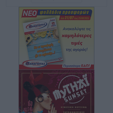
ΣΕΤΕ: Σημαντική θεσμική εξέλιξη η ΚΥΑ για το ΕΧΠ
για τον τουρισμό
Ειδήσεις
•
πριν 4 ώρες
Γ. Χατζημάρκος: “Δύο μεγάλες δεσμεύσεις
Γεωργιάδη” – Κίνητρα για τους γιατρούς των νησιών
και συνεργασία Ρόδου με το Αττικόν για το
Ακτινοθεραπευτικό
Τοπικές Ειδήσεις
•
πριν 5 ώρες
Σούπερ μάρκετ: Διευρύνεται η εθνική πρωτοβουλία
για τις τιμές – Eρχονται νέες συμμετοχές εταιρειών
Ειδήσεις
•
πριν 5 ώρες
Συνελήφθησαν έξι άτομα για ηχορύπανση από
καταστήματα στο Νότιο Αιγαίο
Τοπικές Ειδήσεις
•
πριν 5 ώρες