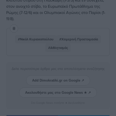
κλειστού στίβου στη Γλασκώβη (1-3/3) και εν συνεχεία,
στον ανοιχτό στίβο, το Ευρωπαϊκό Πρωτάθλημα της
Ρώμης (7-12/6) και οι Ολυμπιακοί Αγώνες στο Παρίσι (1-
11/8).
#Νικόλ Κυριακοπούλου
#Χειμερινή Προετοιμασία
#Αθλητισμός
Δείτε περισσότερα άρθρα μας στα αποτελέσματα αναζήτησης
Add Dimokratiki.gr on Google ↗
Ακολουθήστε μας στο Google News ★ ↗
Στο Google News πατήστε ★ Ακολουθήστε