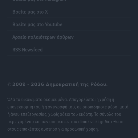
Νοσοκομεία της Γ΄ Ζώνης
Βρείτε μας στο X
Τοπικές Ειδήσεις
•
πριν 23 ώρες
Βρείτε μας στο Youtube
Πάνθηρες: Ξεκίνησαν αισιόδοξοι για την παρθενική
Αρχείο παλαιότερων άρθρων
“πτήση” τους
Αθλητικά
•
πριν 23 ώρες
RSS Newsfeed
Άρης Αρχαγγέλου: Στο πλευρό του άτυχου Ιάκωβου
Θωμά
Αθλητικά
•
πριν 23 ώρες
©
2009 - 2026 Δημοκρατική της Ρόδου.
Φοίβος: Η μεγάλη επιστροφή του Μπρένο Σαλβατιέρα
Όλα τα δικαιώματα δεσμευμένα. Απαγορεύεται η χρήση ή
Αθλητικά
•
πριν 23 ώρες
επανεκπομπή του ή η αντιγραφή του, σε οποιοδήποτε μέσο, μετά
ή άνευ επεξεργασίας, χωρίς άδεια του εκδότη. Το σύνολο του
Κλεάνθης: Έτοιμες οι κάρτες διαρκείας της νέας
περιεχομένου και των υπηρεσιών του dimokratiki.gr διατίθεται
σεζόν
στους επισκέπτες αυστηρά για προσωπική χρήση.
Αθλητικά
•
πριν 23 ώρες