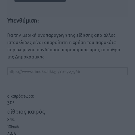
Υπενθύμιση:
Για την μερική αναπαραγωγή της είδησης από άλλες
ιστοσελίδες είναι απαραίτητη η χρήση του παρακάτω
παρεχόμενου συνδέσμου παραπομπής προς το άρθρο
της Δημοκρατικής.
o καιρός τώρα:
30
°
αίθριος καιρός
84
%
10
km/h
Δ-ΝΔ