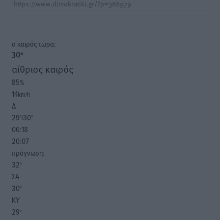
o καιρός τώρα:
30
°
αίθριος καιρός
85
%
14
km/h
Δ
29
30
°/
°
06:18
20:07
πρόγνωση:
32
°
ΣΑ
30
°
ΚΥ
29
°