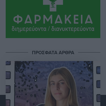
Κυριάκος Μητσοτάκης: Ανάσα στα Χανιά, αλλά με το
βλέμμα στη ΔΕΘ και τις εκλογές του 2027
Ειδήσεις
•
πριν 5 ώρες
Γ. Χατζημάρκος από το Μέγαρο Μαξίμου: “Ο
τουρισμός μπορεί να γίνει ο μεγαλύτερος πελάτης της
ελληνικής βιομηχανίας”
Τοπικές Ειδήσεις
•
πριν 5 ώρες
ΠΡΟΣΦΑΤΑ ΑΡΘΡΑ
Έρευνα ΕΟΤ: Οι Ευρωπαίοι ταξιδιώτες «ψηφίζουν»
Ελλάδα
Ειδήσεις
•
πριν 5 ώρες
Άκυρες οι εγκύκλιοι που δεν αναρτώνται,
υποχρεωτική η δημοσίευσή τους από την 1η
Οκτωβρίου
Ειδήσεις
•
πριν 5 ώρες