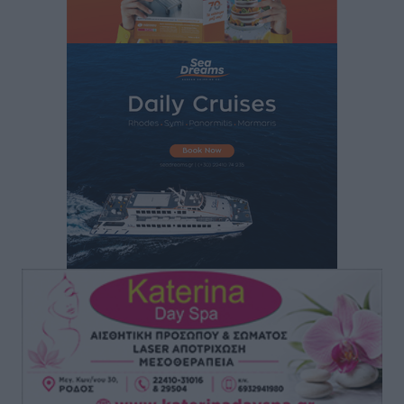
ΕΠΟ: Απέσυρε τη στήριξή της στην υποψηφιότητα
του Ινφαντίνο
Αθλητικά
•
πριν 3 ώρες
Φοίβος Κω: Το «ευχαριστώ» για το 9ο Kos 3X3
Basketball Festival
Αθλητικά
•
πριν 3 ώρες
6ο Kalymnos 3X3: Ολοκληρώθηκε με μεγάλη επιτυχία,
νικητές οι VAR!
Αθλητικά
•
πριν 3 ώρες
Νέα αεροσκάφη, drones, δασοκομάντος: Τι έχει
αλλάξει στην Πολιτική Προστασί
Ειδήσεις
•
πριν 4 ώρες
Άδωνις Γεωργιάδης στον RV: “Στο υπουργείο
εξετάζουμε την θεσμοθέτηση τρίτης κατηγορίας