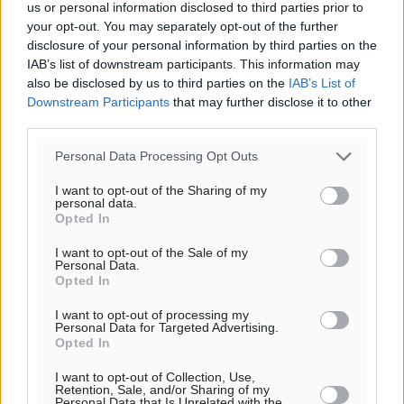
us or personal information disclosed to third parties prior to
Παπαεμμανουήλ
your opt-out. You may separately opt-out of the further
Αθλητικά
•
πριν 46 λεπτά
disclosure of your personal information by third parties on the
IAB’s list of downstream participants. This information may
also be disclosed by us to third parties on the
IAB’s List of
ΣΚΟΕ: Σαββατοκύριακο με αγώνες από τον Σ.Σ. Ρόδου
Downstream Participants
that may further disclose it to other
Αθλητικά
•
πριν 1 ώρα
third parties.
Personal Data Processing Opt Outs
Συνελήφθη 37χρονη στη Ρόδο γιατί είχε αφήσει τα
τρία ανήλικα παιδιά της χωρίς επιτήρηση
I want to opt-out of the Sharing of my
personal data.
Τοπικές Ειδήσεις
•
πριν 2 ώρες
Opted In
I want to opt-out of the Sale of my
Σταυρός Καλυθιών: Απέκτησε την Φωτεινή Πιζάνια
Personal Data.
Αθλητικά
•
πριν 2 ώρες
Opted In
I want to opt-out of processing my
Το Yucatan Show έρχεται στη Ρόδο με τον Frankie
Personal Data for Targeted Advertising.
Opted In
Lluc
Πολιτιστικά
•
πριν 3 ώρες
I want to opt-out of Collection, Use,
Retention, Sale, and/or Sharing of my
Personal Data that Is Unrelated with the