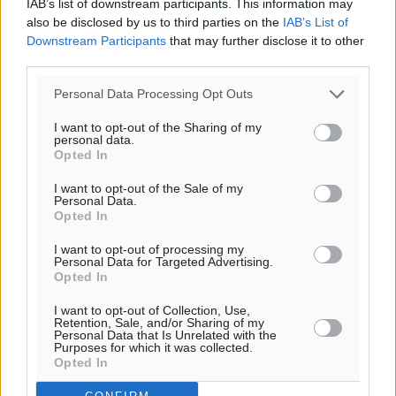
IAB’s list of downstream participants. This information may
also be disclosed by us to third parties on the
IAB’s List of
Downstream Participants
that may further disclose it to other
third parties.
Personal Data Processing Opt Outs
I want to opt-out of the Sharing of my
personal data.
Opted In
I want to opt-out of the Sale of my
Personal Data.
Opted In
Ροή ειδήσεων
I want to opt-out of processing my
Personal Data for Targeted Advertising.
Opted In
Καιρός «hot – dry – windy» τις επόμενες 48 ώρες στη
I want to opt-out of Collection, Use,
χώρα
Retention, Sale, and/or Sharing of my
Personal Data that Is Unrelated with the
Ειδήσεις
•
πριν 4 ώρες
Purposes for which it was collected.
Opted In
Δύο σχολεία της Λέρου αλλάζουν όψη με δωρεά