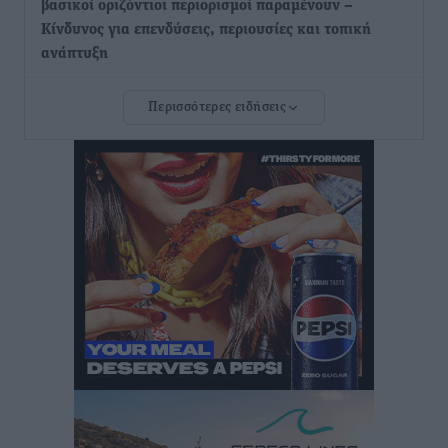
βασικοί οριζόντιοι περιορισμοί παραμένουν –
Κίνδυνος για επενδύσεις, περιουσίες και τοπική
ανάπτυξη
Τοπικές Ειδήσεις
•
πριν 5 ώρες
Περισσότερες ειδήσεις
Ευ. Τουρνάς: Απέναντι σε ακραία καιρικά φαινόμενα
δεν υπάρχουν περιθώρια εφησυχασμού
Ειδήσεις
•
πριν 5 ώρες
Στον Άγιο Νικόλαο Χάλκης ανοίγει ξανά το
ανανεωμένο εκκλησιαστικό μουσείο από τη Λέσχη
Lions Χάλκης
Τοπικές Ειδήσεις
•
πριν 5 ώρες
Ρόδος: «Βουλιάζει» από τουρίστες – Πάνω από 1 εκατ.
επιβάτες και 55 κρουαζιερόπλοια
Τοπικές Ειδήσεις
•
πριν 5 ώρες