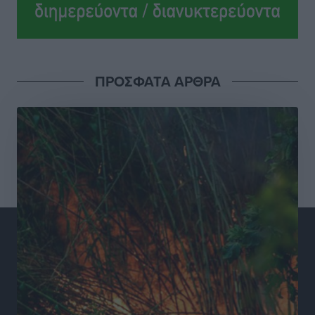
Σούπερ μάρκετ: Διευρύνεται η εθνική πρωτοβουλία
για τις τιμές – Eρχονται νέες συμμετοχές εταιρειών
Ειδήσεις
•
πριν 12 ώρες
ΠΡΟΣΦΑΤΑ ΑΡΘΡΑ
Συνελήφθησαν έξι άτομα για ηχορύπανση από
καταστήματα στο Νότιο Αιγαίο
Τοπικές Ειδήσεις
•
πριν 12 ώρες
15 Αυγούστου 2026: Πώς θα πληρωθούν όσοι
εργαστούν την αργία – Τι ισχύει για πενθήμερο,
εξαήμερο και άδειες
Ειδήσεις
•
πριν 12 ώρες
Πλούσιο πολιτιστικό πρόγραμμα τον Αύγουστο από
τον Δήμο Ρόδου
Πολιτιστικά
•
πριν 12 ώρες