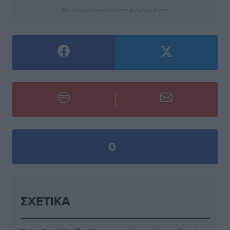
Στο Google News πατήστε ★ Ακολουθήστε
0
ΣΧΕΤΙΚΆ