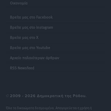
Οικονομία
Δεκατέσσερα ονόματα στο τραπέζι για το ψηφοδέλτιο
του ΠΑΣΟΚ στα Δωδεκάνησα
Βρείτε μας στο Facebook
Τοπικές Ειδήσεις
•
πριν 15 ώρες
Βρείτε μας στο Instagram
Πιλοτικό πρόγραμμα για την αντιμετώπιση του
Βρείτε μας στο X
λαγοκέφαλου σε Νότιο Αιγαίο και Κρήτη
Τοπικές Ειδήσεις
•
πριν 15 ώρες
Βρείτε μας στο Youtube
Αρχείο παλαιότερων άρθρων
Οι θαυματουργές Παναγίες της Δωδεκανήσου: Τα
προσωνύμια και οι θρύλοι
RSS Newsfeed
Ρεπορτάζ
•
πριν 15 ώρες
©
2009 - 2026 Δημοκρατική της Ρόδου.
Όλα τα δικαιώματα δεσμευμένα. Απαγορεύεται η χρήση ή