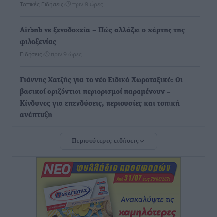
Τοπικές Ειδήσεις
•
πριν 9 ώρες
Airbnb vs ξενοδοχεία – Πώς αλλάζει ο χάρτης της
φιλοξενίας
Ειδήσεις
•
πριν 9 ώρες
Γιάννης Χατζής για το νέο Ειδικό Χωροταξικό: Οι
βασικοί οριζόντιοι περιορισμοί παραμένουν –
Κίνδυνος για επενδύσεις, περιουσίες και τοπική
ανάπτυξη
Τοπικές Ειδήσεις
•
πριν 9 ώρες
Περισσότερες ειδήσεις
Ευ. Τουρνάς: Απέναντι σε ακραία καιρικά φαινόμενα
δεν υπάρχουν περιθώρια εφησυχασμού
Ειδήσεις
•
πριν 9 ώρες
Στον Άγιο Νικόλαο Χάλκης ανοίγει ξανά το
ανανεωμένο εκκλησιαστικό μουσείο από τη Λέσχη