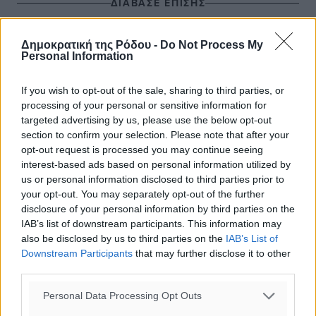
ΔΙΑΒΑΣΕ ΕΠΙΣΗΣ
ΤΟΠΙΚΈΣ ΕΙΔΉΣΕΙΣ
Δημοκρατική της Ρόδου -
Do Not Process My
Δύο σχολεία της Λέρου αλλάζουν όψη με δωρεά
Personal Information
αγάπης για τα παιδιά
08.08.26 · 18:50
If you wish to opt-out of the sale, sharing to third parties, or
ΤΟΠΙΚΈΣ ΕΙΔΉΣΕΙΣ
processing of your personal or sensitive information for
Χαρ. Ναβροζίδης στον RV «Σε τρία χρόνια θα είμαστε η
targeted advertising by us, please use the below opt-out
πιο ψηφιακή Περιφέρεια της χώρας» Δημοπρατείται το
section to confirm your selection. Please note that after your
έργο ψηφιακού μετασχηματισμού
opt-out request is processed you may continue seeing
08.08.26 · 18:37
interest-based ads based on personal information utilized by
us or personal information disclosed to third parties prior to
ΤΟΠΙΚΈΣ ΕΙΔΉΣΕΙΣ
your opt-out. You may separately opt-out of the further
Γιάννης Χατζής για το νέο Ειδικό Χωροταξικό: Οι
βασικοί οριζόντιοι περιορισμοί παραμένουν – Κίνδυνος
disclosure of your personal information by third parties on the
για επενδύσεις, περιουσίες και τοπική ανάπτυξη
IAB’s list of downstream participants. This information may
08.08.26 · 18:21
also be disclosed by us to third parties on the
IAB’s List of
Downstream Participants
that may further disclose it to other
third parties.
Σχολιασμός Άρθρου
Personal Data Processing Opt Outs
Τα σχόλια εκφράζουν αποκλειστικά τον εκάστοτε