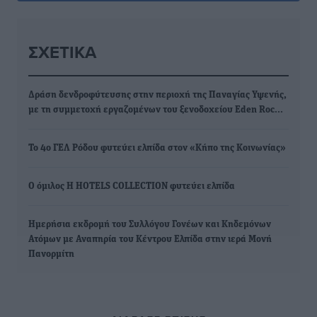
ΣΧΕΤΙΚΆ
Δράση δενδροφύτευσης στην περιοχή της Παναγίας Υψενής,
με τη συμμετοχή εργαζομένων του ξενοδοχείου Eden Roc…
Το 4ο ΓΕΛ Ρόδου φυτεύει ελπίδα στον «Κήπο της Κοινωνίας»
Ο όμιλος H HOTELS COLLECTION φυτεύει ελπίδα
Ημερήσια εκδρομή του Συλλόγου Γονέων και Κηδεμόνων
Ατόμων με Αναπηρία του Κέντρου Ελπίδα στην ιερά Μονή
Πανορμίτη