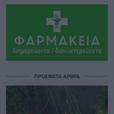
για τον τουρισμό
Ειδήσεις
•
πριν 16 ώρες
Γ. Χατζημάρκος: “Δύο μεγάλες δεσμεύσεις
Γεωργιάδη” – Κίνητρα για τους γιατρούς των νησιών
και συνεργασία Ρόδου με το Αττικόν για το
Ακτινοθεραπευτικό
Τοπικές Ειδήσεις
•
πριν 16 ώρες
Σούπερ μάρκετ: Διευρύνεται η εθνική πρωτοβουλία
για τις τιμές – Eρχονται νέες συμμετοχές εταιρειών
Ειδήσεις
•
πριν 16 ώρες
ΠΡΟΣΦΑΤΑ ΑΡΘΡΑ
Συνελήφθησαν έξι άτομα για ηχορύπανση από
καταστήματα στο Νότιο Αιγαίο
Τοπικές Ειδήσεις
•
πριν 16 ώρες
15 Αυγούστου 2026: Πώς θα πληρωθούν όσοι