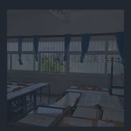
Ευρωπαϊκό Πρωτάθλημα Στίβου: Πότε αγωνίζονται η
Μαγκούλια, η Σπανουδάκη και ο Κριτούλης
Αθλητικά
•
πριν 17 ώρες
Εθνική Παίδων: Ο Χριστοδούλου και η καλύτερη
φουρνιά των τελευταίων ετών
Αθλητικά
•
πριν 17 ώρες
Διαγόρας: Ανανέωσε ο Μιχάλης Χατζηγεωργίου
Αθλητικά
•
πριν 17 ώρες
ΔΕΑΣ Δάφνη Ρόδου: Η Ευαγγελία Τετράδη στο
τεχνικό επιτελείο
Αθλητικά
•
πριν 17 ώρες
Γ.Σ. Διαγόρας: Το οργανόγραμμα των Ακαδημιών
Αθλητικά
•
πριν 17 ώρες