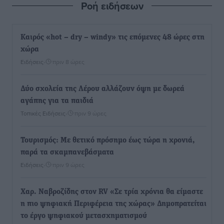
Ροή ειδήσεων
Καιρός «hot – dry – windy» τις επόμενες 48 ώρες στη
χώρα
Ειδήσεις
•
πριν 8 ώρες
Δύο σχολεία της Λέρου αλλάζουν όψη με δωρεά
αγάπης για τα παιδιά
Τοπικές Ειδήσεις
•
πριν 9 ώρες
Τουρισμός: Με θετικό πρόσημο έως τώρα η χρονιά,
παρά τα σκαμπανεβάσματα
Ειδήσεις
•
πριν 9 ώρες
Χαρ. Ναβροζίδης στον RV «Σε τρία χρόνια θα είμαστε
η πιο ψηφιακή Περιφέρεια της χώρας» Δημοπρατείται
το έργο ψηφιακού μετασχηματισμού