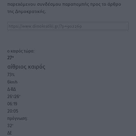
παρεχόμενου συνδέσμου παραπομπής προς το άρθρο
της Δημοκρατικής.
o καιρός τώρα:
27
°
αίθριος καιρός
73
%
6
km/h
Δ-ΒΔ
26
26
°/
°
06:19
20:05
πρόγνωση:
32
°
ΔΕ