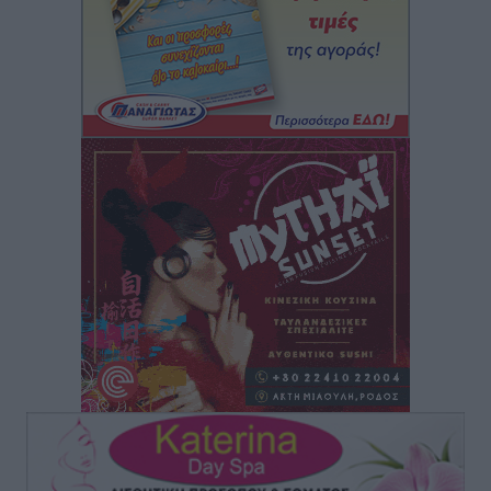
Lions Χάλκης
Τοπικές Ειδήσεις
•
πριν 9 ώρες
Ρόδος: «Βουλιάζει» από τουρίστες – Πάνω από 1 εκατ.
επιβάτες και 55 κρουαζιερόπλοια
Τοπικές Ειδήσεις
•
πριν 9 ώρες
Γ’ Εθνική Κατηγορία: Οι ημερομηνίες των
αγωνιστικών της κανονικής περιόδου
Αθλητικά
•
πριν 15 ώρες
Συνελήφθησαν δύο άτομα στην Κάρπαθο για άγρα
πελατών
Τοπικές Ειδήσεις
•
πριν 15 ώρες
Χωρίς υποχρεωτική παρουσία μικρών στη 12άδα
Αθλητικά
•
πριν 15 ώρες