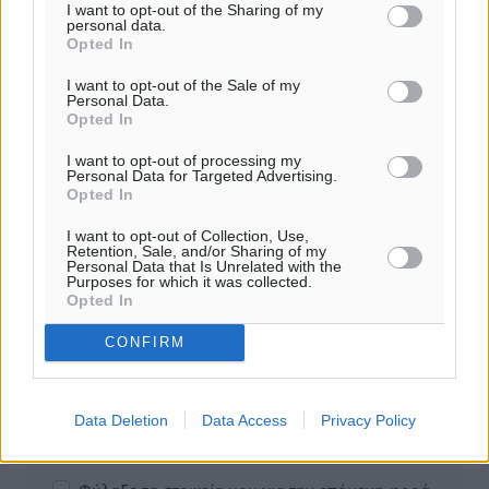
I want to opt-out of the Sharing of my
σχολιαστή. Η Δημοκρατική δεν υιοθετεί αυτές τις
personal data.
Opted In
απόψεις. Διατηρούμε το δικαίωμα να διαγράψουμε όποια
σχόλια θεωρούμε προσβλητικά ή περιέχουν ύβρεις, χωρίς
I want to opt-out of the Sale of my
καμμία προειδοποίηση. Χρήστες που δεν τηρούν τους
Personal Data.
Opted In
όρους χρήσης αποκλείονται.
I want to opt-out of processing my
Personal Data for Targeted Advertising.
Opted In
Προσθέστε ένα σχόλιο
I want to opt-out of Collection, Use,
Retention, Sale, and/or Sharing of my
Personal Data that Is Unrelated with the
Το E-mail δεν θα δημοσιευτεί.
Purposes for which it was collected.
Opted In
Πρέπει να συμπληρωθούν όλα τα πεδία για την
υποβολή του σχολίου.
CONFIRM
Όνοματεπώνυμο
Email
Data Deletion
Data Access
Privacy Policy