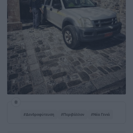
#Δενδροφύτευση
#Περιβάλλον
#Νέα Γενιά