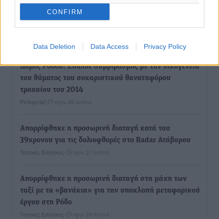
Αρνείται τα πάντα ο 53χρονος φερόμενος ως λογιστής
CONFIRM
και μιλά για σκευωρία γνωστών μεταξύ τους
καταγγελλόντων
Τοπικές Ειδήσεις
•
πριν 25 λεπτά
Data Deletion
Data Access
Privacy Policy
Δήμος Ρόδου: Επήλθε συμβιβασμός με την οικογένεια
του θύματος του σοκαριστικού θανατηφόρου
τροχαίου του 2014
Ρεπορτάζ
•
πριν 26 λεπτά
Απορρίφθηκε η προσωρινή διαταγή κατά του
39χρονου για τις δολιοφθορές στο Radar Ατάβυρου
Τοπικές Ειδήσεις
•
πριν 27 λεπτά
Απορρίφθηκε η προσωρινή διαταγή στη μάχη των
ταξί με τα «βανάκια» για την υποκλοπή μεταφορικού
έργου στη Ρόδο
Τοπικές Ειδήσεις
•
πριν 28 λεπτά