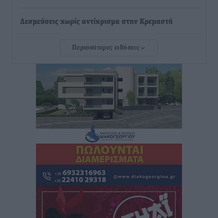
Δεσμεύσεις χωρίς αντίκρισμα στην Κρεμαστή
Τοπικές Ειδήσεις
•
πριν 29 λεπτά
Περισσότερες ειδήσεις
Τσαμπίκος Καραγιάννης: «Ο πρωτογενής τομέας
μπορεί να αποτελέσει τη δεύτερη μεγάλη δύναμη της
Ρόδου»
Ρεπορτάζ
•
πριν 30 λεπτά
Οικοδομική «ανάσα» στη Ρόδο: Αυξάνονται οι άδειες,
οι επεκτάσεις, οι ενεργειακές αναβαθμίσεις σε
ολόκληρο το νησί
Ειδήσεις
•
πριν 30 λεπτά
Στη Ρόδο απολαμβάνει τις καλοκαιρινές της διακοπές
η Φαίη Σκορδά
Τοπικές Ειδήσεις
•
πριν 32 λεπτά