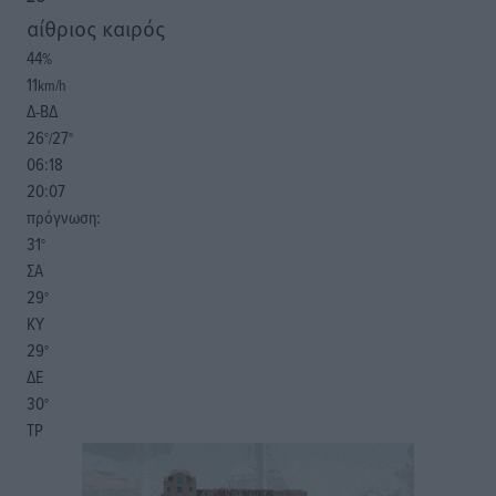
αίθριος καιρός
44
%
11
km/h
Δ-ΒΔ
26
27
°/
°
06:18
20:07
πρόγνωση:
31
°
ΣΑ
29
°
ΚΥ
29
°
ΔΕ
30
°
ΤΡ