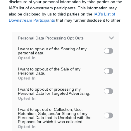
disclosure of your personal information by third parties on the
IAB’s list of downstream participants. This information may
also be disclosed by us to third parties on the
IAB’s List of
Downstream Participants
that may further disclose it to other
third parties.
Personal Data Processing Opt Outs
I want to opt-out of the Sharing of my
personal data.
Opted In
I want to opt-out of the Sale of my
Personal Data.
Ροή ειδήσεων
Opted In
I want to opt-out of processing my
Personal Data for Targeted Advertising.
Ενίσχυση των υπηρεσιών υγείας στο αεροδρόμιο της
Opted In
Ρόδου: «Η πολιτική βούληση είναι η ενίσχυση, όχι η
I want to opt-out of Collection, Use,
αφαίρεση»
Retention, Sale, and/or Sharing of my
Τοπικές Ειδήσεις
Personal Data that Is Unrelated with the
•
πριν 20 λεπτά
Purposes for which it was collected.
Opted In