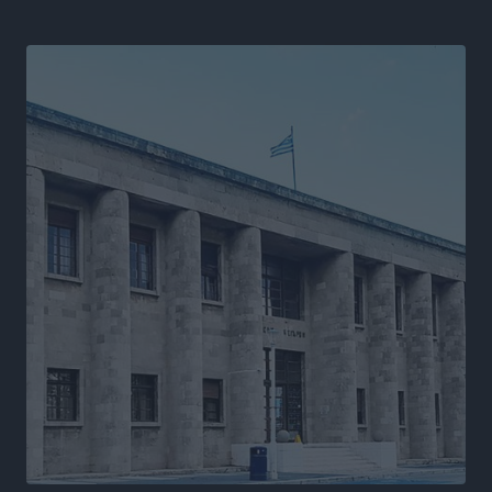
Ιππότες: Με το βλέμμα στραμμένο στο μέλλον
Αθλητικά
•
πριν 16 ώρες
ΠΑΜΕ ΣΤΟΙΧΗΜΑ: Περισσότερα από 95 εκατομμύρια
ευρώ σε κέρδη μοίρασε τον Ιούλιο
Αθλητικά
•
πριν 16 ώρες
Ολοκλήρωση του έργου αναβάθμισης των
υποδομών του Νεστορίδειου Μελάθρου
Τοπικές Ειδήσεις
•
πριν 17 ώρες
Γ.Σ. Διαγόρας: Στα «κυανέρυθρα» ο Janni Pembe
Αθλητικά
•
πριν 18 ώρες
Σύλληψη 21χρονου για ναρκωτικά στη Ρόδο
Τοπικές Ειδήσεις
•
πριν 18 ώρες