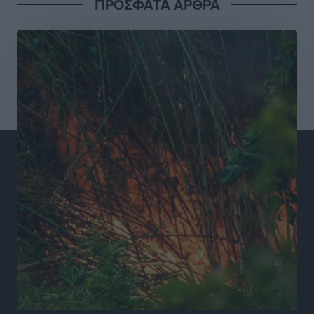
ΠΡΟΣΦΑΤΑ ΑΡΘΡΑ
Συνελήφθησαν έξι άτομα για ηχορύπανση από
καταστήματα στο Νότιο Αιγαίο
Τοπικές Ειδήσεις
•
πριν 11 ώρες
15 Αυγούστου 2026: Πώς θα πληρωθούν όσοι
εργαστούν την αργία – Τι ισχύει για πενθήμερο,
εξαήμερο και άδειες
Ειδήσεις
•
πριν 11 ώρες
Πλούσιο πολιτιστικό πρόγραμμα τον Αύγουστο από
τον Δήμο Ρόδου
Πολιτιστικά
•
πριν 12 ώρες
Βασίλης Υψηλάντης: Ξεμπλοκάρει η έκδοση και
παραχώρηση οριστικών τίτλων κυριότητας για 224
εργατικές κατοικίες στη Ρόδο