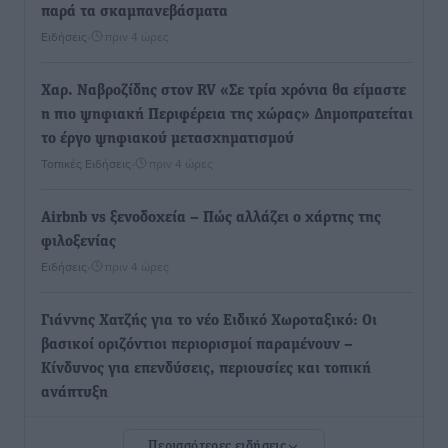
παρά τα σκαμπανεβάσματα
Ειδήσεις
•
πριν 4 ώρες
Χαρ. Ναβροζίδης στον RV «Σε τρία χρόνια θα είμαστε
η πιο ψηφιακή Περιφέρεια της χώρας» Δημοπρατείται
το έργο ψηφιακού μετασχηματισμού
Τοπικές Ειδήσεις
•
πριν 4 ώρες
Airbnb vs ξενοδοχεία – Πώς αλλάζει ο χάρτης της
φιλοξενίας
Ειδήσεις
•
πριν 4 ώρες
Γιάννης Χατζής για το νέο Ειδικό Χωροταξικό: Οι
βασικοί οριζόντιοι περιορισμοί παραμένουν –
Κίνδυνος για επενδύσεις, περιουσίες και τοπική
ανάπτυξη
Τοπικές Ειδήσεις
•
πριν 4 ώρες
Περισσότερες ειδήσεις