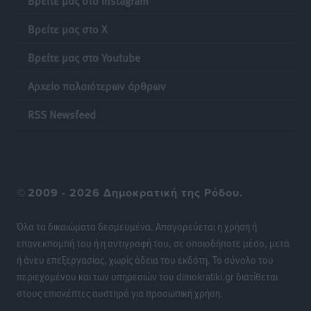
Πιλοτικό πρόγραμμα για την αντιμετώπιση του
Βρείτε μας στο X
λαγοκέφαλου σε Νότιο Αιγαίο και Κρήτη
Τοπικές Ειδήσεις
•
πριν 15 ώρες
Βρείτε μας στο Youtube
Αρχείο παλαιότερων άρθρων
Οι θαυματουργές Παναγίες της Δωδεκανήσου: Τα
προσωνύμια και οι θρύλοι
RSS Newsfeed
Ρεπορτάζ
•
πριν 15 ώρες
©
2009 - 2026 Δημοκρατική της Ρόδου.
Όλα τα δικαιώματα δεσμευμένα. Απαγορεύεται η χρήση ή
επανεκπομπή του ή η αντιγραφή του, σε οποιοδήποτε μέσο, μετά
ή άνευ επεξεργασίας, χωρίς άδεια του εκδότη. Το σύνολο του
περιεχομένου και των υπηρεσιών του dimokratiki.gr διατίθεται
στους επισκέπτες αυστηρά για προσωπική χρήση.