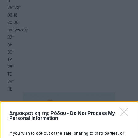
Β
26
28
°/
°
06:18
20:06
πρόγνωση:
32
°
ΔΕ
30
°
ΤΡ
28
°
ΤΕ
28
°
ΠΕ
Δημοκρατική της Ρόδου -
Do Not Process My
Personal Information
If you wish to opt-out of the sale, sharing to third parties, or