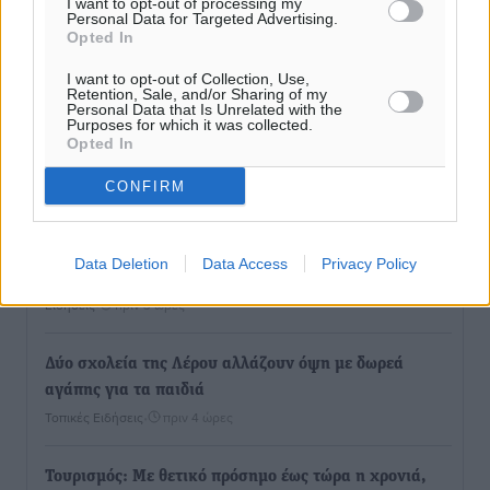
I want to opt-out of processing my
Personal Data for Targeted Advertising.
Opted In
I want to opt-out of Collection, Use,
Retention, Sale, and/or Sharing of my
Personal Data that Is Unrelated with the
Purposes for which it was collected.
Opted In
Ροή ειδήσεων
CONFIRM
Καιρός «hot – dry – windy» τις επόμενες 48 ώρες στη
Data Deletion
Data Access
Privacy Policy
χώρα
Ειδήσεις
•
πριν 3 ώρες
Δύο σχολεία της Λέρου αλλάζουν όψη με δωρεά
αγάπης για τα παιδιά
Τοπικές Ειδήσεις
•
πριν 4 ώρες
Τουρισμός: Με θετικό πρόσημο έως τώρα η χρονιά,