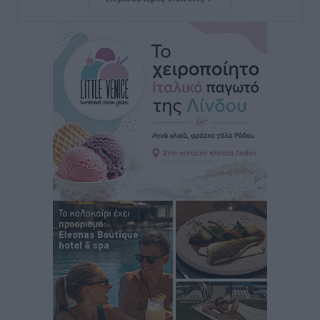
Ευ. Τουρνάς: Απέναντι σε ακραία καιρικά φαινόμενα
δεν υπάρχουν περιθώρια εφησυχασμού
Ειδήσεις
•
πριν 4 ώρες
Στον Άγιο Νικόλαο Χάλκης ανοίγει ξανά το
ανανεωμένο εκκλησιαστικό μουσείο από τη Λέσχη
Lions Χάλκης
Τοπικές Ειδήσεις
•
πριν 5 ώρες
Ρόδος: «Βουλιάζει» από τουρίστες – Πάνω από 1 εκατ.
επιβάτες και 55 κρουαζιερόπλοια
Τοπικές Ειδήσεις
•
πριν 5 ώρες
Γ’ Εθνική Κατηγορία: Οι ημερομηνίες των
αγωνιστικών της κανονικής περιόδου
Αθλητικά
•
πριν 10 ώρες