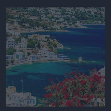
Συλλόγων Ελλάδας και Κύπρου: Η Ρόδος φιλοξένησε
με επιτυχία την 17η διοργάνωση
Αθλητικά
•
πριν 17 ώρες
Φοιτητική στέγη: «Φωτιά» τα ενοίκια σε Αθήνα και
Θεσσαλονίκη – Έως 800 ευρώ στο Ρέθυμνο
Ειδήσεις
•
πριν 17 ώρες
Η Τουρκία σε νέο «κρεσέντο» προκλήσεων στο Αιγαίο
με 18 παραβάσεις και παραβιάσεις
Ειδήσεις
•
πριν 17 ώρες
Θερινές εκπτώσεις 2026 έως τις 31 Αυγούστου – Τι
πρέπει να προσέξουν οι καταναλωτές
Ειδήσεις
•
πριν 17 ώρες
ΑΔΜΗΕ: Ολοκληρώνεται η ηλεκτρική διασύνδεση των
Κυκλάδων, τα οφέλη