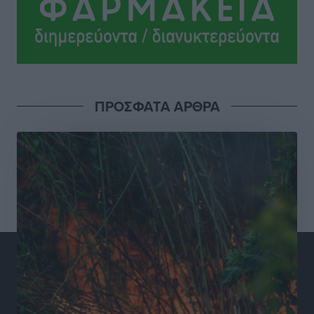
Ακτινοθεραπευτικό
Τοπικές Ειδήσεις
•
πριν 15 ώρες
Σούπερ μάρκετ: Διευρύνεται η εθνική πρωτοβουλία
για τις τιμές – Eρχονται νέες συμμετοχές εταιρειών
Ειδήσεις
•
πριν 15 ώρες
ΠΡΟΣΦΑΤΑ ΑΡΘΡΑ
Συνελήφθησαν έξι άτομα για ηχορύπανση από
καταστήματα στο Νότιο Αιγαίο
Τοπικές Ειδήσεις
•
πριν 16 ώρες
15 Αυγούστου 2026: Πώς θα πληρωθούν όσοι
εργαστούν την αργία – Τι ισχύει για πενθήμερο,
εξαήμερο και άδειες
Ειδήσεις
•
πριν 16 ώρες
Πλούσιο πολιτιστικό πρόγραμμα τον Αύγουστο από
τον Δήμο Ρόδου