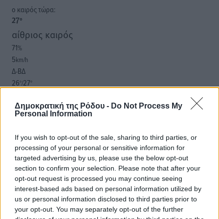
o καιρός τώρα:
27
°
αίθριος καιρός
71
%
5
km/h
Δ-ΒΔ
26
27
°/
°
06:19
20:05
Δημοκρατική της Ρόδου -
Do Not Process My
Personal Information
πρόγνωση:
32
°
If you wish to opt-out of the sale, sharing to third parties, or
ΔΕ
processing of your personal or sensitive information for
30
°
targeted advertising by us, please use the below opt-out
ΤΡ
section to confirm your selection. Please note that after your
28
°
opt-out request is processed you may continue seeing
ΤΕ
interest-based ads based on personal information utilized by
28
us or personal information disclosed to third parties prior to
°
your opt-out. You may separately opt-out of the further
ΠΕ