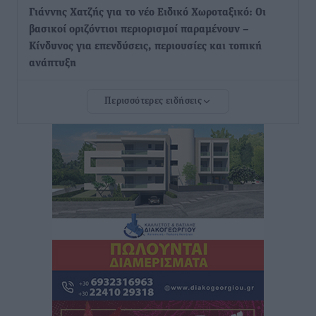
Γιάννης Χατζής για το νέο Ειδικό Χωροταξικό: Οι
βασικοί οριζόντιοι περιορισμοί παραμένουν –
Κίνδυνος για επενδύσεις, περιουσίες και τοπική
ανάπτυξη
Τοπικές Ειδήσεις
•
πριν 8 ώρες
Περισσότερες ειδήσεις
Ευ. Τουρνάς: Απέναντι σε ακραία καιρικά φαινόμενα
δεν υπάρχουν περιθώρια εφησυχασμού
Ειδήσεις
•
πριν 9 ώρες
Στον Άγιο Νικόλαο Χάλκης ανοίγει ξανά το
ανανεωμένο εκκλησιαστικό μουσείο από τη Λέσχη
Lions Χάλκης
Τοπικές Ειδήσεις
•
πριν 9 ώρες
Ρόδος: «Βουλιάζει» από τουρίστες – Πάνω από 1 εκατ.
επιβάτες και 55 κρουαζιερόπλοια
Τοπικές Ειδήσεις
•
πριν 9 ώρες