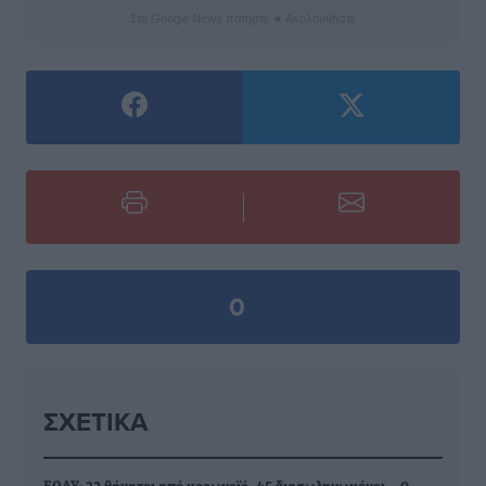
Στο Google News πατήστε ★ Ακολουθήστε
0
ΣΧΕΤΙΚΆ