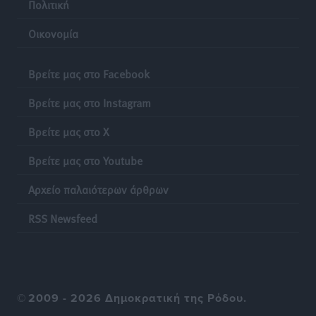
Πολιτική
Τοπικές Ειδήσεις
•
πριν 19 ώρες
Οικονομία
Δεκατέσσερα ονόματα στο τραπέζι για το ψηφοδέλτιο
του ΠΑΣΟΚ στα Δωδεκάνησα
Βρείτε μας στο Facebook
Τοπικές Ειδήσεις
•
πριν 19 ώρες
Βρείτε μας στο Instagram
Πιλοτικό πρόγραμμα για την αντιμετώπιση του
Βρείτε μας στο X
λαγοκέφαλου σε Νότιο Αιγαίο και Κρήτη
Τοπικές Ειδήσεις
•
πριν 19 ώρες
Βρείτε μας στο Youtube
Αρχείο παλαιότερων άρθρων
Οι θαυματουργές Παναγίες της Δωδεκανήσου: Τα
προσωνύμια και οι θρύλοι
RSS Newsfeed
Ρεπορτάζ
•
πριν 19 ώρες
©
2009 - 2026 Δημοκρατική της Ρόδου.