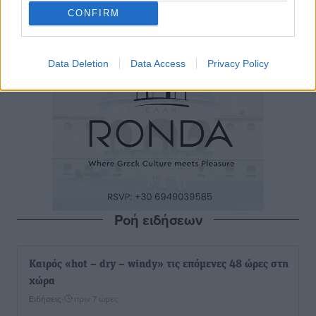
CONFIRM
Data Deletion
Data Access
Privacy Policy
Ροή ειδήσεων
Καιρός «hot – dry – windy» τις επόμενες 48 ώρες στη
χώρα
Ειδήσεις
•
πριν 7 ώρες