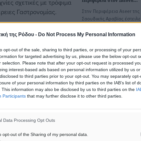
νίες σχετικές με τρόφιμα
Περιφέρεια στον Διεθνή…
έρειες Γαστρονομίας.
Στην Περιφέρεια Aseer της
Σαουδικής Αραβίας έστειλε
Περιφέρεια Νοτίου Αιγαίου
 με ανοικτή πρόσκληση
ική της Ρόδου -
Do Not Process My Personal Information
ιά του Νοτίου Αιγαίου να
Ανοικτή πρόσκληση σε
ιση των προϊόντων εκείνων
to opt-out of the sale, sharing to third parties, or processing of your per
παραγωγούς του Νοτίου Αι
formation for targeted advertising by us, please use the below opt-out s
διεθνή διαγωνισμό.
για συμμετοχή τους στον Δ
r selection. Please note that after your opt-out request is processed y
Διαγωνισμό Δώρων Γαστρο
eing interest-based ads based on personal information utilized by us or
2024
ν διορία οι παραγωγοί να
disclosed to third parties prior to your opt-out. You may separately opt-
losure of your personal information by third parties on the IAB’s list of
Μέχρι τις 26 Φεβρουαρίου
 προϊόν, σύμφωνα με τις
. This information may also be disclosed by us to third parties on the
IA
υποβολή των προτάσεων Μ
ην Ανοικτή πρόσκληση που
Participants
that may further disclose it to other third parties.
την Δευτέρα 26…
.
Δυναμική παρουσία της
l Data Processing Opt Outs
η συμμετοχή της αλλά και
Περιφέρειας Νοτίου Αιγαίο
FOOD EXPO 2026 με 32
 είναι να υποστηρίξει τους
o opt-out of the Sharing of my personal data.
παραγωγούς και 2 περίπτε