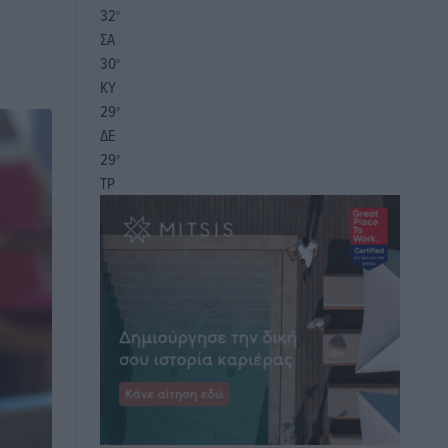
32
°
ΣΑ
30
°
ΚΥ
29
°
ΔΕ
29
°
ΤΡ