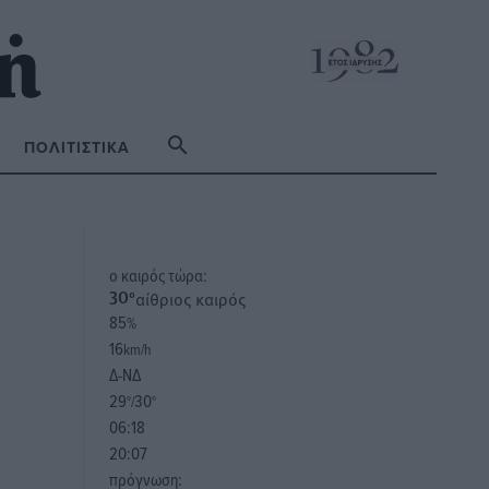
ΠΟΛΙΤΙΣΤΙΚΆ
o καιρός τώρα:
αίθριος καιρός
30
°
85
%
16
km/h
Δ-ΝΔ
29
30
°/
°
06:18
20:07
πρόγνωση: