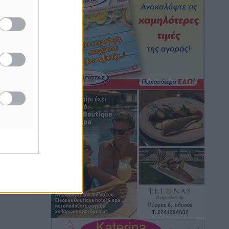
Φοίβος: Η μεγάλη επιστροφή του
η
Μπρένο Σαλβατιέρα
Αθλητικά
•
πριν 1 ώρα
 στη
Κλεάνθης: Έτοιμες οι κάρτες διαρκείας
της νέας σεζόν
Αθλητικά
•
πριν 1 ώρα
Ατρόμητος Διμυλιάς: Ο Μαργαρίτης και
μία αδιαπραγμάτευτη φιλοσοφία
Αθλητικά
•
πριν 1 ώρα
Γ.Σ. Διαγόρας: Επέστρεψε στις
Ακαδημίες η Ειρήνη Παπαεμμανουήλ
Αθλητικά
•
πριν 2 ώρες
ΣΚΟΕ: Σαββατοκύριακο με αγώνες από