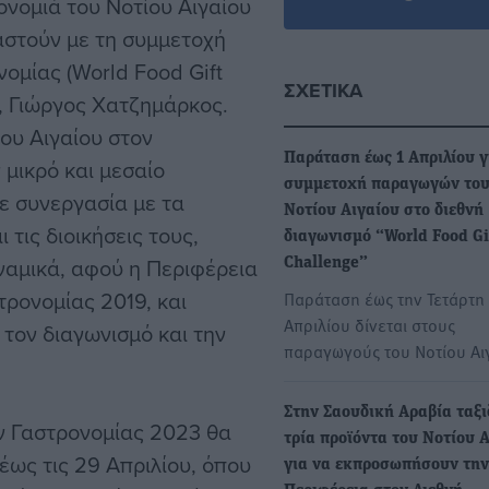
ονομιά του Νοτίου Αιγαίου
αστούν με τη συμμετοχή
ομίας (World Food Gift
ΣΧΕΤΙΚΆ
, Γιώργος Χατζημάρκος.
ου Αιγαίου στον
Παράταση έως 1 Απριλίου γ
 μικρό και μεσαίο
συμμετοχή παραγωγών το
ε συνεργασία με τα
Νοτίου Αιγαίου στο διεθνή
τις διοικήσεις τους,
διαγωνισμό “World Food Gi
υναμικά, αφού η Περιφέρεια
Challenge”
ρονομίας 2019, και
Παράταση έως την Τετάρτη 
Απριλίου δίνεται στους
 τον διαγωνισμό και την
παραγωγούς του Νοτίου Αι
Στην Σαουδική Αραβία ταξ
ν Γαστρονομίας 2023 θα
τρία προϊόντα του Νοτίου 
 έως τις 29 Απριλίου, όπου
για να εκπροσωπήσουν την