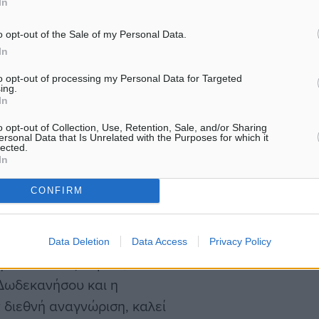
In
ς παραδοσιακών προϊόντων
Με ισχυρή και πολυεπίπεδ
α προϊόντα τους με τον
o opt-out of the Sale of my Personal Data.
παρουσία συμμετείχε η
ως πλατφόρμα, που θα τους
In
Περιφέρεια Νοτίου Αιγαίου
 αυξανόμενη ζήτηση
φετινή…
to opt-out of processing my Personal Data for Targeted
σε συνδυασμό με την τάση
ing.
In
ότητας, της μοναδικότητας
o opt-out of Collection, Use, Retention, Sale, and/or Sharing
ersonal Data that Is Unrelated with the Purposes for which it
lected.
In
 του στον διεθνή
CONFIRM
 διάκριση με το βιολογικό
Data Deletion
Data Access
Privacy Policy
α ότι όπως πέρυσι, έτσι
 Δωδεκανήσου και η
 διεθνή αναγνώριση, καλεί