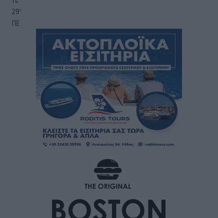
29
°
ΠΕ