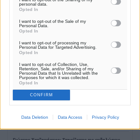
personal data.
ιερό Ναό του Αγίου Νικολάου Παστίδας Μιχαήλ
Opted In
Καψάλης
Τοπικές Ειδήσεις
•
πριν 1 ώρα
I want to opt-out of the Sale of my
Personal Data.
Opted In
Αποκαλυπτήρια για την «Ατζέντα 2030» από το βήμα
I want to opt-out of processing my
της ΔΕΘ
Personal Data for Targeted Advertising.
Ειδήσεις
•
πριν 3 ώρες
Opted In
I want to opt-out of Collection, Use,
Από την παράδοση της Ρόδου στα ερευνητικά
Retention, Sale, and/or Sharing of my
Personal Data that Is Unrelated with the
εργαστήρια: Το μελεκούνι αποκτά διεθνές
Purposes for which it was collected.
Opted In
επιστημονικό ενδιαφέρον
Πολιτιστικά
•
πριν 3 ώρες
CONFIRM
Επίσκεψη θα πραγματοποιήσει στη Λέρο τον
Σεπτέμβριο η Όλγα Κεφαλογιάννη
Data Deletion
Data Access
Privacy Policy
Τοπικές Ειδήσεις
•
πριν 4 ώρες