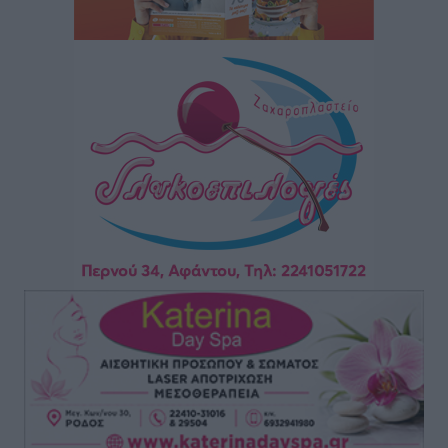
οικογενειακούς προϋπολογισμούς
Ειδήσεις
•
πριν 7 ώρες
Δύο νέοι ξενώνες παραδόθηκαν στις Ένοπλες
Δυνάμεις στη νήσο Ρω
Τοπικές Ειδήσεις
•
πριν 7 ώρες
Συνεχίζεται η έξοδος του Αυγούστου – Πάνω από
34.000 αναχωρούν σήμερα μόνο από τον Πειραιά
Ειδήσεις
•
πριν 7 ώρες
Μόνιμες θέσεις στους παιδικούς σταθμούς: Οι
προϋποθέσεις, η 24μηνη εμπειρία και οι προθεσμίες
για τους δήμους
Τοπικές Ειδήσεις
•
πριν 7 ώρες
Δεύτερη πηγή εισοδήματος για τους επαγγελματίες