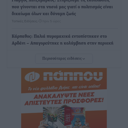
Γιώργος Χατζημάρκος: Στηρίζουμε τις εκδηλώσεις
που γίνονται στα νησιά μας γιατί ο πολιτισμός είναι
δικαίωμα όλων και δύναμη ζωής
Τοπικές Ειδήσεις
•
πριν 5 ώρες
Κάρπαθος: Παλιά πυρομαχικά εντοπίστηκαν στο
Αρδάνι – Απαγορεύτηκε η κολύμβηση στην περιοχή
Τοπικές Ειδήσεις
•
πριν 5 ώρες
Περισσότερες ειδήσεις
Τουρνάς για φωτιές: «Κανένα περιθώριο
εφησυχασμού» – Σε πλήρη ετοιμότητα ο μηχανισμός
Ειδήσεις
•
πριν 6 ώρες
Καιρός: Επιμένουν οι υψηλές θερμοκρασίες – Ισχυρά
μελτέμια έως 9 μποφόρ, σε «Red Code» 6 περιοχές
Τοπικές Ειδήσεις
•
πριν 6 ώρες
Τα φοιτητικά ενοίκια «τινάζουν στον αέρα» τους