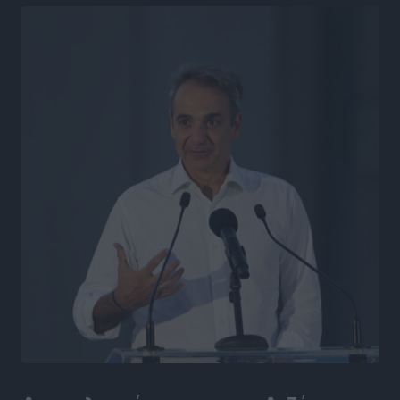
Πρωτοβάθμιας στα Δωδεκάνησα
Ρεπορτάζ
•
πριν 9 ώρες
Κ. Σπανός: Παρά την αυξημένη τουριστική κίνηση, η
αγορά της Ρόδου κινείται κάτω από τις προσδοκίες
Ρεπορτάζ
•
πριν 9 ώρες
Ο λαγοκέφαλος βρήκε επιτέλους τιμή, μένει να βρεθεί
και σχέδιο
Δημο-Κρίσεις
•
πριν 9 ώρες
Το ΠΑΣΟΚ στα Δωδεκάνησα ψάχνει έξι και του
περισσεύουν 14
Δημο-Κρίσεις
•
πριν 9 ώρες
Η Ροδιακή Επαυλη περιμένει ακόμα να βρεθεί κάποιος
να την αναλάβει