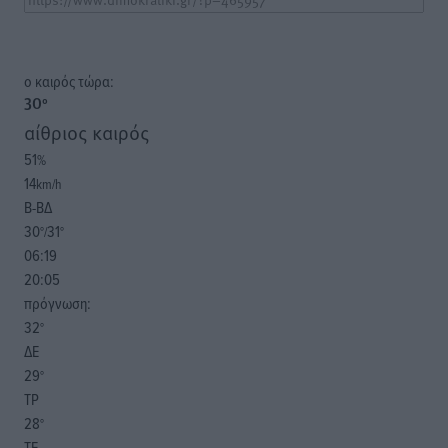
o καιρός τώρα:
30
°
αίθριος καιρός
51
%
14
km/h
Β-ΒΔ
30
31
°/
°
06:19
20:05
πρόγνωση:
32
°
ΔΕ
29
°
ΤΡ
28
°
ΤΕ