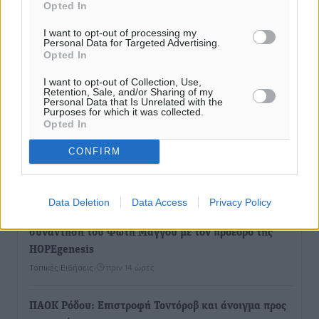
Opted In
Αθλητικά
•
πριν 13 ώρες
I want to opt-out of processing my
Personal Data for Targeted Advertising.
Επικός Εργκίν Αταμάν στη Σύμη: Έσπασε πιάτα μέχρι
Opted In
και στο κεφάλι του σε εστιατόριο ακούγοντας Άννα
I want to opt-out of Collection, Use,
Βίσση
Retention, Sale, and/or Sharing of my
Personal Data that Is Unrelated with the
Τοπικές Ειδήσεις
•
πριν 13 ώρες
Purposes for which it was collected.
Opted In
Στο Επιμελητήριο Δωδεκανήσου σήμερα ο Πρέσβης
CONFIRM
της Βραζιλίας Laudemar Aguiar
Τοπικές Ειδήσεις
•
πριν 14 ώρες
Data Deletion
Data Access
Privacy Policy
To δημογραφικό πρόβλημα στα νησιά κυριάρχησε στη
συνάντηση του Φώτη Μάγγου με τον πρόεδρο της
HOPEgenesis
Τοπικές Ειδήσεις
•
πριν 14 ώρες
ΠΑΟΚ Ρόδου: Επιστροφή Τοντόροβ και άνοιγμα προς