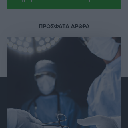
Τοπικές Ειδήσεις
•
πριν 15 ώρες
Απόλλωνας Καλυθιών: Πιστός στρατιώτης του ο
ΠΡΟΣΦΑΤΑ ΑΡΘΡΑ
Σουηδός του!
Αθλητικά
•
πριν 15 ώρες
Χατζηβασιλείου: Προτεραιότητα της ΕΕ η προστασία
των εξωτερικών συνόρων
Ειδήσεις
•
πριν 16 ώρες
Κάρπαθος: Το πιο υποτιμημένο νησί είναι ένας
κρυφός παράδεισος στα Δωδεκάνησα
Τοπικές Ειδήσεις
•
πριν 16 ώρες
Ο Λαμπρος Φισφής στη Ρόδο στις 21 Σεπτεμβρίου
Πολιτιστικά
•
πριν 16 ώρες