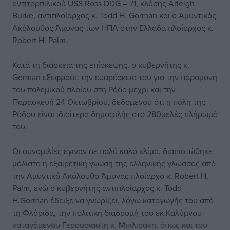
αντιτορπιλικού USS Ross DDG – 71, κλάσης Arleigh
Burke, αντιπλοίαρχος κ. Todd H. Gorman και ο Αμυντικός
Ακόλουθος Άμυνας των ΗΠΑ στην Ελλάδα πλοίαρχος κ.
Robert H. Palm.
Κατά τη διάρκεια της επίσκεψης, ο κυβερνήτης κ.
Gorman εξέφρασε την ευαρέσκεια του για την παραμονή
του πολεμικού πλοίου στη Ρόδο μέχρι και την
Παρασκευή 24 Οκτωβρίου, δεδομένου ότι η πόλη της
Ρόδου είναι ιδιαίτερα δημοφιλής στο 280μελές πλήρωμά
του.
Οι συνομιλίες έγιναν σε πολύ καλό κλίμα, διαπιστώθηκε
μάλιστα η εξαιρετική γνώση της ελληνικής γλώσσας από
την Αμυντικό Ακόλουθο Άμυνας πλοίαρχο κ. Robert H.
Palm, ενώ ο κυβερνήτης αντιπλοίαρχος κ. Todd
H.Gorman έδειξε να γνωρίζει, λόγω καταγωγής του από
τη Φλόριδα, την πολιτική διαδρομή του εκ Καλύμνου
καταγόμενου Γερουσιαστή κ. Μπιλιράκη, όπως και του