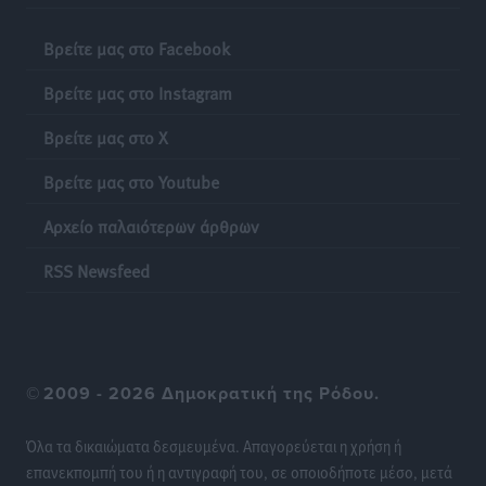
Απόψεις
•
πριν 22 ώρες
Βρείτε μας στο Facebook
Κτηματολόγιο: Τι λειτουργεί πραγματικά ψηφιακά και
Βρείτε μας στο Instagram
πώς διορθώνονται τα λάθη
Ειδήσεις
•
πριν 22 ώρες
Βρείτε μας στο X
Βρείτε μας στο Youtube
Ποια μέτρα ζητά η αγορά εν όψει ΔΕΘ
Ειδήσεις
•
πριν 22 ώρες
Αρχείο παλαιότερων άρθρων
Πυρκαγιές: Πώς τα σκουπίδια μπορούν να γίνουν η
RSS Newsfeed
σπίθα μιας μεγάλης καταστροφής στα νησιά
Ειδήσεις
•
πριν 22 ώρες
WTTC: Το μέλλον του τουρισμού περνά από τη
©
2009 - 2026 Δημοκρατική της Ρόδου.
διαχείριση των προορισμών – Νέο πλαίσιο για
βιώσιμη ανάπτυξη και ανθεκτικότητα
Όλα τα δικαιώματα δεσμευμένα. Απαγορεύεται η χρήση ή
Ειδήσεις
•
πριν 22 ώρες
επανεκπομπή του ή η αντιγραφή του, σε οποιοδήποτε μέσο, μετά