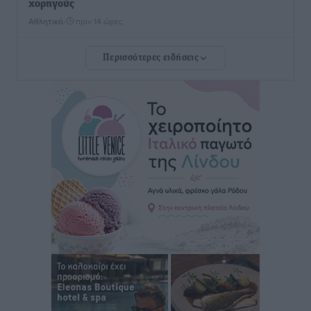
χορηγούς
Αθλητικά
•
πριν 14 ώρες
Περισσότερες ειδήσεις
Rhodes Beyond Summer – Εκεί που το καλοκαίρι
είναι μόνο η αρχή
Τοπικές Ειδήσεις
•
πριν 14 ώρες
Κικίλιας: Μειώθηκαν κατά 34% οι μεταναστευτικές
ροές στα θαλάσσια σύνορα
Ειδήσεις
•
πριν 14 ώρες
Κως: Γερμανός τουρίστας κέρδισε αποζημίωση 900
ευρώ επειδή δεν βρήκε ξαπλώστρες στις
οικογενειακές διακοπές του
Τοπικές Ειδήσεις
•
πριν 14 ώρες
Ο γεωεντοπισμός μέσω 112 «έσωσε» Δανό περιπατητή
στη Ρόδο