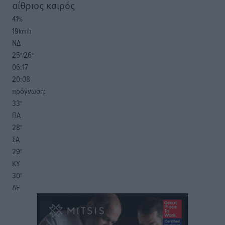
αίθριος καιρός
41
%
19
km/h
ΝΔ
25
26
°/
°
06:17
20:08
πρόγνωση:
33
°
ΠΑ
28
°
ΣΑ
29
°
ΚΥ
30
°
ΔΕ