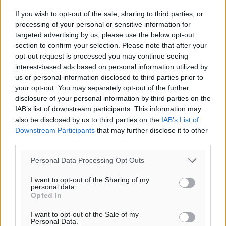
If you wish to opt-out of the sale, sharing to third parties, or
processing of your personal or sensitive information for
targeted advertising by us, please use the below opt-out
section to confirm your selection. Please note that after your
opt-out request is processed you may continue seeing
interest-based ads based on personal information utilized by
us or personal information disclosed to third parties prior to
your opt-out. You may separately opt-out of the further
disclosure of your personal information by third parties on the
IAB’s list of downstream participants. This information may
also be disclosed by us to third parties on the
IAB’s List of
Ροή ειδήσεων
Downstream Participants
that may further disclose it to other
third parties.
Έτος – ορόσημο το 2025 για δωρεές οργάνων στην
Personal Data Processing Opt Outs
Ελλάδα
I want to opt-out of the Sharing of my
Ειδήσεις
•
πριν 12 ώρες
personal data.
Opted In
Ο.Φ. Ιστρίου: Καρέ ανανεώσεων σε άξονα και
I want to opt-out of the Sale of my
Personal Data.
μετόπισθεν