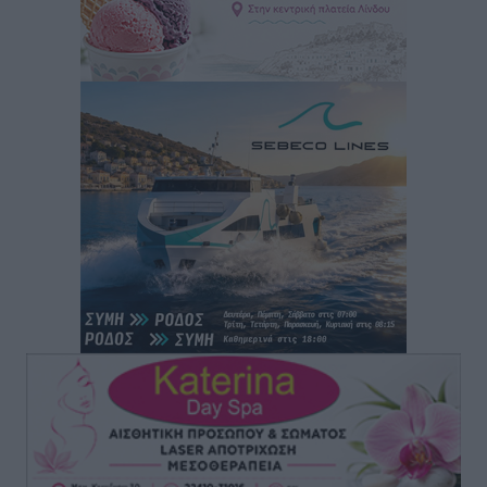
Σεβ. Μητροπολίτης Ρόδου κ. Κύριλλος: «Ο Αύγουστος
είναι ο μήνας της Παναγίας και η Θεία Λειτουργία η
καρδιά της ζωής της Εκκλησίας»
Συνεντεύξεις
•
πριν 2 ώρες
Πρέσβης της Βραζιλίας: «Η Ελλάδα και η Βραζιλία
έχουν τεράστιες ευκαιρίες συνεργασίας – Η Ρόδος
μπορεί να διαδραματίσει σημαντικό ρόλο»
Συνεντεύξεις
•
πριν 2 ώρες
Τσαμπίκα Διαμαντή: Η Ρόδος δεν μπορεί να σχεδιάζει
το μέλλον της μέσα στην αβεβαιότητα
Συνεντεύξεις
•
πριν 2 ώρες
Η υπογεννητικότητα βάζει λουκέτο σε 11 σχολεία
Πρωτοβάθμιας στα Δωδεκάνησα
Ρεπορτάζ
•
πριν 2 ώρες