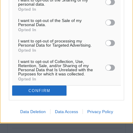
I want to opt-out of the Sharing of my
personal data.
Δεύτερη πηγή εισοδήματος για τους επαγγελματίες
Opted In
ψαράδες ο αλιευτικός τουρισμός
I want to opt-out of the Sale of my
Ειδήσεις
•
πριν 10 λεπτά
Personal Data.
Opted In
Ακαθάριστα οικόπεδα: Τι γίνεται όταν ο ιδιοκτήτης
I want to opt-out of processing my
δεν τα καθαρίσει – Πώς κινούνται δήμοι και ΠΣ,
Personal Data for Targeted Advertising.
Opted In
ποιος πληρώνει τον λογαριασμό
Τοπικές Ειδήσεις
•
πριν 18 λεπτά
I want to opt-out of Collection, Use,
Retention, Sale, and/or Sharing of my
Personal Data that Is Unrelated with the
Purposes for which it was collected.
Πού κινούνται οι κρατήσεις last minute σε Ελλάδα
Opted In
από Γερμανούς
Ειδήσεις
•
πριν 23 λεπτά
CONFIRM
Οδηγός στη Ρόδο τράκαρε σταθμευμένο αυτοκίνητο,
Data Deletion
Data Access
Privacy Policy
παρέσυρε 72χρονο και διέφυγε
Τοπικές Ειδήσεις
•
πριν 31 λεπτά