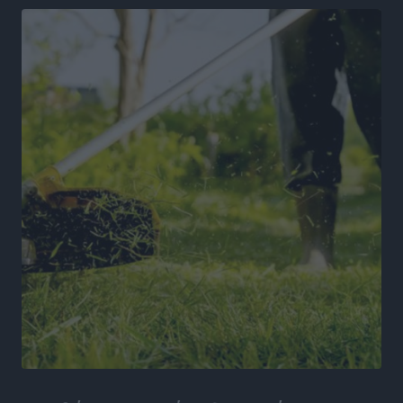
Ειδήσεις
•
πριν 16 ώρες
Στον Άγιο Νικόλαο Χάλκης ανοίγει ξανά το
ανανεωμένο εκκλησιαστικό μουσείο από τη Λέσχη
Lions Χάλκης
Τοπικές Ειδήσεις
•
πριν 16 ώρες
Ρόδος: «Βουλιάζει» από τουρίστες – Πάνω από 1 εκατ.
επιβάτες και 55 κρουαζιερόπλοια
Τοπικές Ειδήσεις
•
πριν 16 ώρες
Γ’ Εθνική Κατηγορία: Οι ημερομηνίες των
αγωνιστικών της κανονικής περιόδου
Αθλητικά
•
πριν 21 ώρες
Συνελήφθησαν δύο άτομα στην Κάρπαθο για άγρα
πελατών
Τοπικές Ειδήσεις
•
πριν 22 ώρες