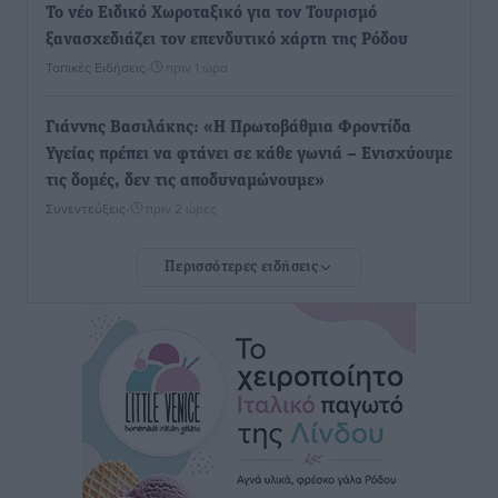
Το νέο Ειδικό Χωροταξικό για τον Τουρισμό
ξανασχεδιάζει τον επενδυτικό χάρτη της Ρόδου
Τοπικές Ειδήσεις
•
πριν 1 ώρα
Γιάννης Βασιλάκης: «Η Πρωτοβάθμια Φροντίδα
Υγείας πρέπει να φτάνει σε κάθε γωνιά – Ενισχύουμε
τις δομές, δεν τις αποδυναμώνουμε»
Συνεντεύξεις
•
πριν 2 ώρες
Περισσότερες ειδήσεις
Ιδρυμα Ωνάση: Το όραμα πίσω από τα δύο νέα
σχολεία της Ρόδου
Συνεντεύξεις
•
πριν 2 ώρες
Μιχάλης Χουρδάκης: «Η χώρα χρειάζεται μια
αξιόπιστη εναλλακτική κυβερνητική πρόταση»
Συνεντεύξεις
•
πριν 2 ώρες