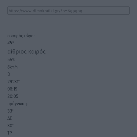
o καιρός τώρα:
29
°
αίθριος καιρός
55
%
8
km/h
Β
29
31
°/
°
06:19
20:05
πρόγνωση:
33
°
ΔΕ
30
°
ΤΡ