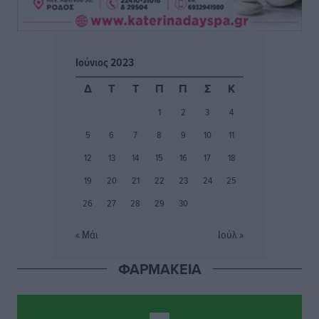
Κ. Σπανός: Παρά την αυξημένη τουριστική κίνηση, η
αγορά της Ρόδου κινείται κάτω από τις προσδοκίες
Ρεπορτάζ
•
πριν 2 ώρες
Ιούνιος 2023
Ο λαγοκέφαλος βρήκε επιτέλους τιμή, μένει να βρεθεί
Δ
Τ
Τ
Π
Π
Σ
Κ
και σχέδιο
1
2
3
4
Δημο-Κρίσεις
•
πριν 2 ώρες
5
6
7
8
9
10
11
Το ΠΑΣΟΚ στα Δωδεκάνησα ψάχνει έξι και του
12
13
14
15
16
17
18
περισσεύουν 14
19
20
21
22
23
24
25
Δημο-Κρίσεις
•
πριν 2 ώρες
26
27
28
29
30
Η Ροδιακή Επαυλη περιμένει ακόμα να βρεθεί κάποιος
« Μάι
Ιούλ »
να την αναλάβει
Δημο-Κρίσεις
•
πριν 2 ώρες
ΦΑΡΜΑΚΕΙΑ
Ενας υπουργός που έρχεται στη Ρόδο με λύσεις και