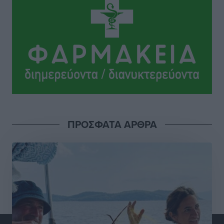
όχι με υποσχέσεις
Δημο-Κρίσεις
•
πριν 2 ώρες
Ροδάκινα: 9 οφέλη στην υγεία του ανθρώπου
Τοπικές Ειδήσεις
•
πριν 2 ώρες
Καιρός «hot – dry – windy» τις επόμενες 48 ώρες στη
χώρα
Ειδήσεις
•
πριν 14 ώρες
ΠΡΟΣΦΑΤΑ ΑΡΘΡΑ
Δύο σχολεία της Λέρου αλλάζουν όψη με δωρεά
αγάπης για τα παιδιά
Τοπικές Ειδήσεις
•
πριν 15 ώρες
Τουρισμός: Με θετικό πρόσημο έως τώρα η χρονιά,
παρά τα σκαμπανεβάσματα
Ειδήσεις
•
πριν 15 ώρες