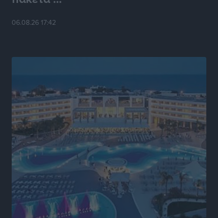
Την άρση των εμποδίων για την άμεση λειτουργία του
06.08.26 17:42
βρεφονηπιακού σταθμού στην Κάσο, ζητά ο Μάνος
Κόνσολας
Τοπικές Ειδήσεις
•
πριν 6 ώρες
Κλειστή αύριο βράδυ η παραλιακή οδός στο λιμάνι της
Κω
Τοπικές Ειδήσεις
•
πριν 6 ώρες
Στην ΑΑΔΕ ο Μητσοτάκης για το myAGRO: «Είναι μια
πολύ σημαντική ημέρα για τον πρωτογενή τομέα»
Ειδήσεις
•
πριν 6 ώρες
Ξενοδοχεία: Ανοδος 10% στον τζίρο με στάσιμες
διανυκτερεύσεις
Ειδήσεις
•
πριν 7 ώρες