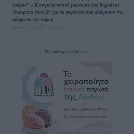
τρόμου” – Η συγκλονιστική μαρτυρία της Χαρούλας
Γιασιράνη στον RV για τα γεγονότα που οδήγησαν στο
Σύμφωνο της Λέρου
Τοπικές Ειδήσεις
•
πριν 46 λεπτά
Συναυλία με τον Γιάννη Κότσιρα στις 21 Αυγούστου
Πολιτιστικά
•
πριν 55 λεπτά
Περισσότερες ειδήσεις
Έκτακτη συνεδρίαση της Δημοτικής Επιτροπής Ρόδου
αύριο Παρασκευή 7 Αυγούστου
Τοπικές Ειδήσεις
•
πριν 59 λεπτά
ΑΕΡΑ: Δεν σταματάει να ενισχύεται, νέο απόκτημα ο
Μητρόπουλος
Αθλητικά
•
πριν 1 ώρα
Κλεάνθης: Δουλειές μετά ευχαριστιών στο γήπεδο,