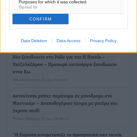
Τοπικές Ειδήσεις
Purposes for which it was collected.
•
πριν 16 λεπτά
Opted In
Γερμανική αγορά: Έλλειψη προσιτών ξενοδοχείων
CONFIRM
απειλεί τη ζήτηση για πακέτα διακοπών – Στο
επίκεντρο και η Ελλάδα
Ειδήσεις
Data Deletion
•
πριν 25 λεπτά
Data Access
Privacy Policy
Νέο ξενοδοχείο στη Ρόδο για την H Hotels –
Χατζηλαζάρου – Προχωρά καινούργιο ξενοδοχείο
στην Κω
Τοπικές Ειδήσεις
•
πριν 31 λεπτά
Αυτοκίνητο μπήκε παράνομα σε μονόδρομο στο
Μαστιχάρι – Αναποδογύρισε όχημα με μητέρα και
5χρονο παιδί
Τοπικές Ειδήσεις
•
πριν 38 λεπτά
“Η Ευρώπη αντιμετώπιζε το προσφυγικό σαν ταινία