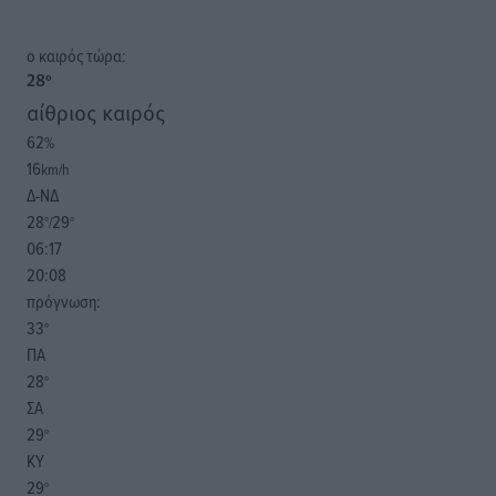
o καιρός τώρα:
28
°
αίθριος καιρός
62
%
16
km/h
Δ-ΝΔ
28
29
°/
°
06:17
20:08
πρόγνωση:
33
°
ΠΑ
28
°
ΣΑ
29
°
ΚΥ
29
°