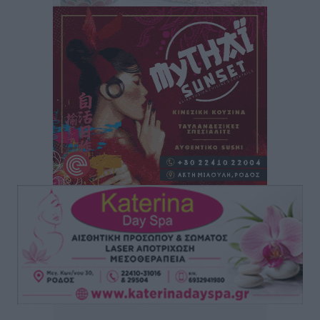
ατομικό για δύο
Αθλητικά
•
πριν 1 ώρα
Φοίβος: Εν αναμονή του Νίκου Λαζίδη
Αθλητικά
•
πριν 1 ώρα
Ιάλυσος Β’: Νωρίς νωρίς μπήκαν στα βάσανα της
προετοιμασίας
Αθλητικά
•
πριν 1 ώρα
Εθνικός Αρχίπολης: Μεγάλο βήμα προόδου η ίδρυση
Ακαδημίας
Αθλητικά
•
πριν 1 ώρα
Ιππότες: Με το βλέμμα στραμμένο στο μέλλον
Αθλητικά
•
πριν 1 ώρα