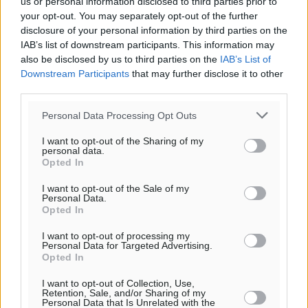
us or personal information disclosed to third parties prior to
your opt-out. You may separately opt-out of the further
disclosure of your personal information by third parties on the
IAB’s list of downstream participants. This information may
also be disclosed by us to third parties on the
IAB’s List of
Downstream Participants
that may further disclose it to other
third parties.
Personal Data Processing Opt Outs
I want to opt-out of the Sharing of my
personal data.
Opted In
I want to opt-out of the Sale of my
Personal Data.
Opted In
Ροή ειδήσεων
I want to opt-out of processing my
Personal Data for Targeted Advertising.
Opted In
Οι συναντήσεις που είχε κατά την επίσκεψη του στη
I want to opt-out of Collection, Use,
Retention, Sale, and/or Sharing of my
Ρόδο ο Πρέσβης της Βραζιλίας στην Ελλάδα
Personal Data that Is Unrelated with the