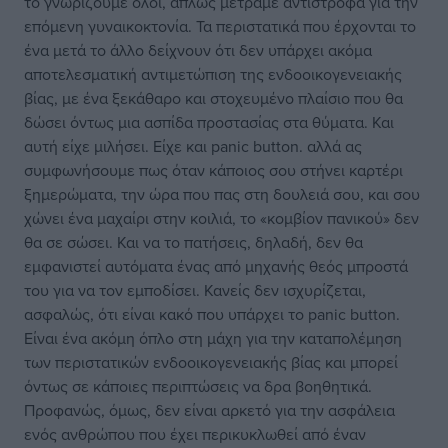
το γνωρίζουμε όλοι, απλώς μετράμε αντίστροφα για την
επόμενη γυναικοκτονία. Τα περιστατικά που έρχονται το
ένα μετά το άλλο δείχνουν ότι δεν υπάρχει ακόμα
αποτελεσματική αντιμετώπιση της ενδοοικογενειακής
βίας, με ένα ξεκάθαρο και στοχευμένο πλαίσιο που θα
δώσει όντως μια ασπίδα προστασίας στα θύματα. Και
αυτή είχε μιλήσει. Είχε και panic button. αλλά ας
συμφωνήσουμε πως όταν κάποιος σου στήνει καρτέρι
ξημερώματα, την ώρα που πας στη δουλειά σου, και σου
χώνει ένα μαχαίρι στην κοιλιά, το «κομβίον πανικού» δεν
θα σε σώσει. Και να το πατήσεις, δηλαδή, δεν θα
εμφανιστεί αυτόματα ένας από μηχανής θεός μπροστά
του για να τον εμποδίσει. Κανείς δεν ισχυρίζεται,
ασφαλώς, ότι είναι κακό που υπάρχει το panic button.
Είναι ένα ακόμη όπλο στη μάχη για την καταπολέμηση
των περιστατικών ενδοοικογενειακής βίας και μπορεί
όντως σε κάποιες περιπτώσεις να δρα βοηθητικά.
Προφανώς, όμως, δεν είναι αρκετό για την ασφάλεια
ενός ανθρώπου που έχει περικυκλωθεί από έναν