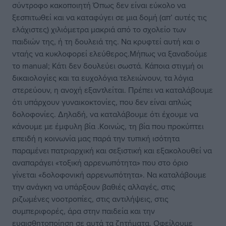
σύντροφο κακοποιητή Όπως δεν είναι εύκολο να
ξεσπιτωθεί και να καταφύγει σε μια δομή (απ’ αυτές τις
ελάχιστες) χιλιόμετρα μακριά από το σχολείο των
παιδιών της, ή τη δουλειά της. Να κρυφτεί αυτή και ο
νταής να κυκλοφορεί ελεύθερος.Μήπως να ξαναδούμε
το manual; Κάτι δεν δουλεύει σωστά. Κάποια στιγμή οι
δικαιολογίες και τα ευχολόγια τελειώνουν, τα λόγια
στερεύουν, η ανοχή εξαντλείται. Πρέπει να καταλάβουμε
ότι υπάρχουν γυναικοκτονίες, που δεν είναι απλώς
δολοφονίες. Δηλαδή, να καταλάβουμε ότι έχουμε να
κάνουμε με έμφυλη βία .Κοινώς, τη βία που προκύπτει
επειδή η κοινωνία μας παρά την τυπική ισότητα
παραμένει πατριαρχική και σεξιστική και εξακολουθεί να
αναπαράγει «τοξική αρρενωπότητα» που στο όριο
γίνεται «δολοφονική αρρενωπότητα». Να καταλάβουμε
την ανάγκη να υπάρξουν βαθιές αλλαγές, στις
ριζωμένες νοοτροπίες, στις αντιλήψεις, στις
συμπεριφορές, άρα στην παιδεία και την
ευαισθητοποίηση σε αυτά τα ζητήματα. Οφείλουμε