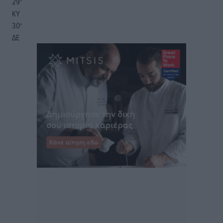
29
°
ΚΥ
30
°
ΔΕ