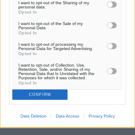
I want to opt-out of the Sharing of my
ΗΛΙΑ ΣΤΕΦΑΝΙΑ ΑΝΕΞΑΡΤΗΤΗ 6’09”00 11
personal data.
Opted In
ΧΙΜΑ ΚΑΤΑΛΕΑ Γ.Σ. ΠΑΤΜΟΥ ΣΤΑΔΙΟΝ 6’20”00 12
I want to opt-out of the Sale of my
Personal Data.
Opted In
ΠΑΡΑΠΟΝΙΑΡΗ ΕΥΓΕΝΙΑ ΓΣΝ ΛΕΡΟΥ 6’25”00 13
I want to opt-out of processing my
Personal Data for Targeted Advertising.
ΚΩΝΣΤΑΝΤΑΡΑ ΑΓΓΕΛΙΝΑ ΓΣΝ ΛΕΡΟΥ 6’25”50 14
Opted In
ΖΑΦΕΙΡΟΠΟΥΛΟΥ ΕΛΕΥΘΕΡΙΑ ΓΣΝ ΛΕΡΟΥ 6’26”00 15
I want to opt-out of Collection, Use,
Retention, Sale, and/or Sharing of my
Personal Data that Is Unrelated with the
Purposes for which it was collected.
ΜΑΝΕ ΝΤΕΜΑΝΤΑ ΓΣΝ ΛΕΡΟΥ 6’37”00 16
Opted In
ΤΖΗΚΑ ΕΥΑΓΓΕΛΙΑ ΓΣΝ ΛΕΡΟΥ 6’39”00 17
CONFIRM
ΤΖΟΤΖΙ ΧΡΥΣΕΝΙΑ ΓΣΝ ΛΕΡΟΥ 6’48”00 18
Data Deletion
Data Access
Privacy Policy
ΚΟΥΛΙΑΝΟΥ ΔΕΣΠΟΙΝΑ ΓΣΝ ΛΕΡΟΥ 6’57”00 19