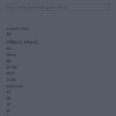
o καιρός τώρα:
25
°
αίθριος καιρός
41
%
19
km/h
ΝΔ
25
26
°/
°
06:17
20:08
πρόγνωση:
33
°
ΠΑ
28
°
ΣΑ