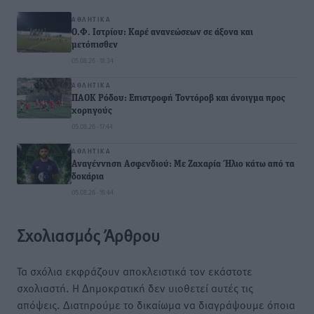
ΑΘΛΗΤΙΚΆ
Ο.Φ. Ιστρίου: Καρέ ανανεώσεων σε άξονα και
μετόπισθεν
05.08.26 · 18:34
ΑΘΛΗΤΙΚΆ
ΠΑΟΚ Ρόδου: Επιστροφή Τοντόροβ και άνοιγμα προς
χορηγούς
05.08.26 · 17:44
ΑΘΛΗΤΙΚΆ
Αναγέννηση Ασφενδιού: Με Ζαχαρία Ήλιο κάτω από τα
δοκάρια
05.08.26 · 16:44
Σχολιασμός Άρθρου
Τα σχόλια εκφράζουν αποκλειστικά τον εκάστοτε
σχολιαστή. Η Δημοκρατική δεν υιοθετεί αυτές τις
απόψεις. Διατηρούμε το δικαίωμα να διαγράψουμε όποια