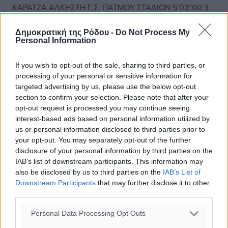
ΚΑΡΑΤΖΑ ΑΛΚΗΣΤΗ Γ.Σ. ΠΑΤΜΟΥ ΣΤΑΔΙΟΝ 5’03”00 3
ΧΑΛΚΙΤΗ ΚΑΛΛΙΟΠΗ ΕΝΩΣΗ ΚΑΖΩΝΗΣ-ΚΑΛΥΜΝΟΣ
Δημοκρατική της Ρόδου -
Do Not Process My
Personal Information
2000 5’05”00 4
If you wish to opt-out of the sale, sharing to third parties, or
ΦΡΟΚΟΥ ΕΜΙΛΥ Γ.Σ. ΠΑΤΜΟΥ ΣΤΑΔΙΟΝ 5’24”00 5
processing of your personal or sensitive information for
targeted advertising by us, please use the below opt-out
ΨΑΡΟΥΔΑΚΗ ΔΑΝΑΗ ΓΣΝ ΛΕΡΟΥ 5’30”00 6
section to confirm your selection. Please note that after your
opt-out request is processed you may continue seeing
ΜΕΤΖΟΓΙΑΝΝΑΚΗ ΠΑΝΑΓΙΩΤΑ Γ.Σ. ΠΑΤΜΟΥ ΣΤΑΔΙΟΝ
interest-based ads based on personal information utilized by
5’31”00 7
us or personal information disclosed to third parties prior to
your opt-out. You may separately opt-out of the further
disclosure of your personal information by third parties on the
ΓΑΜΠΙΕΡΑΚΗ ΜΑΡΙΑΛΕΝΑ Γ.Σ. ΠΑΤΜΟΥ ΣΤΑΔΙΟΝ
IAB’s list of downstream participants. This information may
5’37”00 8
also be disclosed by us to third parties on the
IAB’s List of
Downstream Participants
that may further disclose it to other
ΣΚΑΡΠΑ ΙΟΥΛΙΑ Γ.Σ. ΠΑΤΜΟΥ ΣΤΑΔΙΟΝ 5’42”00 9
third parties.
ΖΑΡΑΜΠΟΥΚΑ ΜΑΡΙΑ ΑΝΕΞΑΡΤΗΤΗ 5’48”00 10
Personal Data Processing Opt Outs