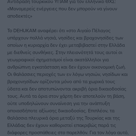
Αντίδραση τουρκικού ΥΠΑΜ για τον ελληνικό ΘΧΣ:
«Μονομερείς ενέργειες που δεν μπορούν να γίνουν
αποδεκτές»
Το DEHUKAM αναφέρει ότι «στο Αιγαίο Πέλαγος
υπάρχουν πολλά νησιά, νησίδες και βραχονησίδες των
οποίων η κυριαρχία δεν έχει μεταβιβαστεί στην Ελλάδα
με διεθνείς συνθήκες. Στην πλειονότητά τους αυτοί οι
γεωγραφικοί σχηματισμοί είναι ακατάλληλοι για
ανθρώπινη εγκατάσταση και δεν έχουν οικονομική ζωή.
Οι θαλάσσιες περιοχές των εν λόγω νησιών, νησίδων και
βραχονησίδων ορίζονται μόνο από τα χωρικά τους
ύδατα και δεν αποτυπώνονται ακριβή όρια δικαιοδοσίας
τους. Αυτά τα όρια στον χάρτη δεν αποτελούν τη βάση,
ούτε υποδηλώνουν συναίνεση για την ανάπτυξη
οποιασδήποτε αξίωσης δικαιοδοσίας. Επιπλέον, τα
θαλάσσια πλευρικά όρια μεταξύ της Τουρκίας και της
Ελλάδας δεν έχουν καθοριστεί επακριβώς παρά τις
διάφορες προσπάθειες στο παρελθόν. Για τον λόγο αυτό,