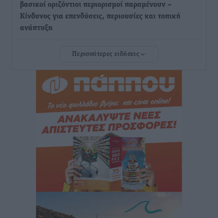
βασικοί οριζόντιοι περιορισμοί παραμένουν –
Κίνδυνος για επενδύσεις, περιουσίες και τοπική
ανάπτυξη
Τοπικές Ειδήσεις
•
πριν 2 ώρες
Περισσότερες ειδήσεις
Ευ. Τουρνάς: Απέναντι σε ακραία καιρικά φαινόμενα
δεν υπάρχουν περιθώρια εφησυχασμού
Ειδήσεις
•
πριν 2 ώρες
Στον Άγιο Νικόλαο Χάλκης ανοίγει ξανά το
ανανεωμένο εκκλησιαστικό μουσείο από τη Λέσχη
Lions Χάλκης
Τοπικές Ειδήσεις
•
πριν 2 ώρες
Ρόδος: «Βουλιάζει» από τουρίστες – Πάνω από 1 εκατ.
επιβάτες και 55 κρουαζιερόπλοια
Τοπικές Ειδήσεις
•
πριν 3 ώρες