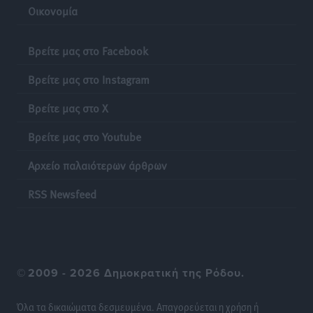
Οικονομία
Δεκατέσσερα ονόματα στο τραπέζι για το ψηφοδέλτιο
του ΠΑΣΟΚ στα Δωδεκάνησα
Βρείτε μας στο Facebook
Τοπικές Ειδήσεις
•
πριν 13 ώρες
Βρείτε μας στο Instagram
Πιλοτικό πρόγραμμα για την αντιμετώπιση του
Βρείτε μας στο X
λαγοκέφαλου σε Νότιο Αιγαίο και Κρήτη
Τοπικές Ειδήσεις
•
πριν 13 ώρες
Βρείτε μας στο Youtube
Αρχείο παλαιότερων άρθρων
Οι θαυματουργές Παναγίες της Δωδεκανήσου: Τα
προσωνύμια και οι θρύλοι
RSS Newsfeed
Ρεπορτάζ
•
πριν 13 ώρες
©
2009 - 2026 Δημοκρατική της Ρόδου.
Όλα τα δικαιώματα δεσμευμένα. Απαγορεύεται η χρήση ή