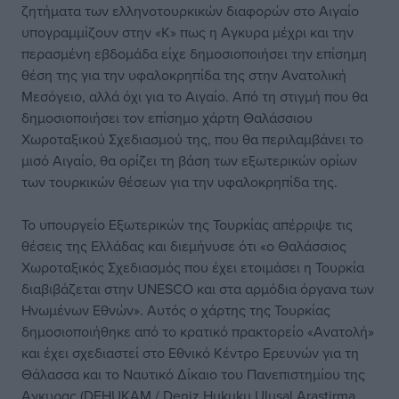
ζητήματα των ελληνοτουρκικών διαφορών στο Αιγαίο
υπογραμμίζουν στην «Κ» πως η Aγκυρα μέχρι και την
περασμένη εβδομάδα είχε δημοσιοποιήσει την επίσημη
θέση της για την υφαλοκρηπίδα της στην Ανατολική
Μεσόγειο, αλλά όχι για το Αιγαίο. Από τη στιγμή που θα
δημοσιοποιήσει τον επίσημο χάρτη Θαλάσσιου
Χωροταξικού Σχεδιασμού της, που θα περιλαμβάνει το
μισό Αιγαίο, θα ορίζει τη βάση των εξωτερικών ορίων
των τουρκικών θέσεων για την υφαλοκρηπίδα της.
Το υπουργείο Εξωτερικών της Τουρκίας απέρριψε τις
θέσεις της Ελλάδας και διεμήνυσε ότι «ο Θαλάσσιος
Χωροταξικός Σχεδιασμός που έχει ετοιμάσει η Τουρκία
διαβιβάζεται στην UNESCO και στα αρμόδια όργανα των
Ηνωμένων Εθνών». Αυτός ο χάρτης της Τουρκίας
δημοσιοποιήθηκε από το κρατικό πρακτορείο «Ανατολή»
και έχει σχεδιαστεί στο Εθνικό Κέντρο Ερευνών για τη
Θάλασσα και το Ναυτικό Δίκαιο του Πανεπιστημίου της
Aγκυρας (DEHUKAM / Deniz Hukuku Ulusal Arastirma