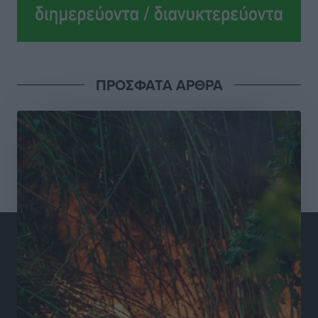
Σούπερ μάρκετ: Διευρύνεται η εθνική πρωτοβουλία
για τις τιμές – Eρχονται νέες συμμετοχές εταιρειών
Ειδήσεις
•
πριν 9 ώρες
ΠΡΟΣΦΑΤΑ ΑΡΘΡΑ
Συνελήφθησαν έξι άτομα για ηχορύπανση από
καταστήματα στο Νότιο Αιγαίο
Τοπικές Ειδήσεις
•
πριν 9 ώρες
15 Αυγούστου 2026: Πώς θα πληρωθούν όσοι
εργαστούν την αργία – Τι ισχύει για πενθήμερο,
εξαήμερο και άδειες
Ειδήσεις
•
πριν 9 ώρες
Πλούσιο πολιτιστικό πρόγραμμα τον Αύγουστο από
τον Δήμο Ρόδου
Πολιτιστικά
•
πριν 10 ώρες