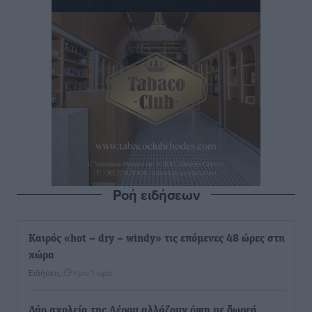
Ροή ειδήσεων
Καιρός «hot – dry – windy» τις επόμενες 48 ώρες στη
χώρα
Ειδήσεις
•
πριν 1 ώρα
Δύο σχολεία της Λέρου αλλάζουν όψη με δωρεά