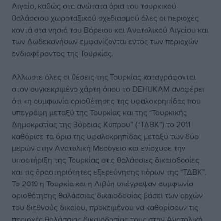
Αιγαίο, καθώς στα ανώτατα όρια του τουρκικού
θαλάσσιου χωροταξικού σχεδιασμού όλες οι περιοχές
κοντά στα νησιά του Βόρειου και Ανατολικού Αιγαίου και
των Δωδεκανήσων εμφανίζονται εντός των περιοχών
ενδιαφέροντος της Τουρκίας.
Aλλωστε όλες οι θέσεις της Τουρκίας καταγράφονται
στον συγκεκριμένο χάρτη όπου το DEHUKAΜ αναφέρει
ότι «η συμφωνία οριοθέτησης της υφαλοκρηπίδας που
υπεγράφη μεταξύ της Τουρκίας και της “Τουρκικής
Δημοκρατίας της Βόρειας Κύπρου” (“ΤΔΒΚ”) το 2011
καθόρισε τα όρια της υφαλοκρηπίδας μεταξύ των δύο
μερών στην Ανατολική Μεσόγειο και ενίσχυσε την
υποστήριξη της Τουρκίας στις θαλάσσιες δικαιοδοσίες
και τις δραστηριότητες εξερεύνησης πόρων της “ΤΔΒΚ”.
Το 2019 η Τουρκία και η Λιβύη υπέγραψαν συμφωνία
οριοθέτησης θαλάσσιας δικαιοδοσίας βάσει των αρχών
του διεθνούς δικαίου, προκειμένου να καθορίσουν τις
περιοχές θαλάσσιας δικαιοδοσίας τους στην Ανατολική