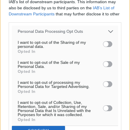
IAB’s list of downstream participants. This information may
also be disclosed by us to third parties on the
IAB’s List of
Downstream Participants
that may further disclose it to other
third parties.
Personal Data Processing Opt Outs
I want to opt-out of the Sharing of my
personal data.
Opted In
Υπενθύμιση:
I want to opt-out of the Sale of my
Personal Data.
Για την μερική αναπαραγωγή της είδησης από άλλες
Opted In
ιστοσελίδες είναι απαραίτητη η χρήση του παρακάτω
παρεχόμενου συνδέσμου παραπομπής προς το άρθρο
I want to opt-out of processing my
Personal Data for Targeted Advertising.
της Δημοκρατικής.
Opted In
I want to opt-out of Collection, Use,
Retention, Sale, and/or Sharing of my
Personal Data that Is Unrelated with the
Purposes for which it was collected.
Opted In
o καιρός τώρα: