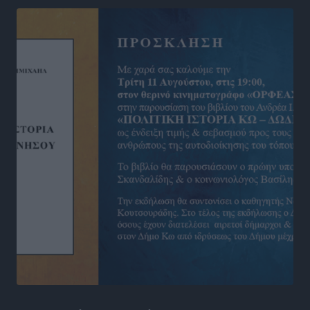
Νέες ταυτότητες: Ποιοι πρέπει να τις αλλάξουν άμεσα
και ποιοι όχι
Ειδήσεις
•
πριν 17 ώρες
Στον Ιπποκράτη η Μαρία Βλάχου
Αθλητικά
•
πριν 17 ώρες
Οικονομική ενίσχυση για συντήρηση στο κλειστό της
Καρπάθου
Αθλητικά
•
πριν 17 ώρες
Στάθης Αντωνάς: Ένα βήμα πριν από επαγγελματικό
συμβόλαιο πυγμαχίας με MTGP και BXGP για Ευρώπη
και Αυστραλία
Αθλητικά
•
πριν 17 ώρες