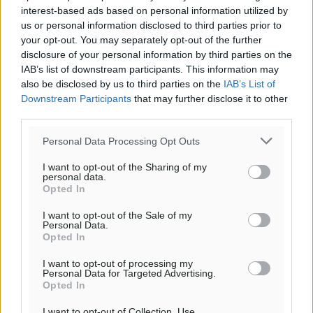
interest-based ads based on personal information utilized by
Η Meridiam ξεκλειδώνει τις έρευνες βυθού στη
us or personal information disclosed to third parties prior to
θαλάσσια περιοχή Κάσου και Καρπάθου
your opt-out. You may separately opt-out of the further
Τοπικές Ειδήσεις
•
πριν 10 ώρες
disclosure of your personal information by third parties on the
IAB’s list of downstream participants. This information may
also be disclosed by us to third parties on the
IAB’s List of
Παρουσίαση βιβλίου του Α. Χατζημιχαήλ – Τιμητική
Downstream Participants
that may further disclose it to other
εκδήλωση για τους αυτοδιοικητικούς της Κω
third parties.
Πολιτιστικά
•
πριν 11 ώρες
Personal Data Processing Opt Outs
Εγκρίθηκε η ηλεκτρική διασύνδεση Ρόδου και Κω
I want to opt-out of the Sharing of my
personal data.
μέσω υποβρύχιων καλωδίων με την ηπειρωτική
Opted In
Ελλάδα
Τοπικές Ειδήσεις
•
πριν 11 ώρες
I want to opt-out of the Sale of my
Personal Data.
Opted In
Νέο ανακαινισμένο δημοτικό τουριστικό γραφείο
I want to opt-out of processing my
στην Πάτμο
Personal Data for Targeted Advertising.
Τοπικές Ειδήσεις
•
πριν 12 ώρες
Opted In
I want to opt-out of Collection, Use,