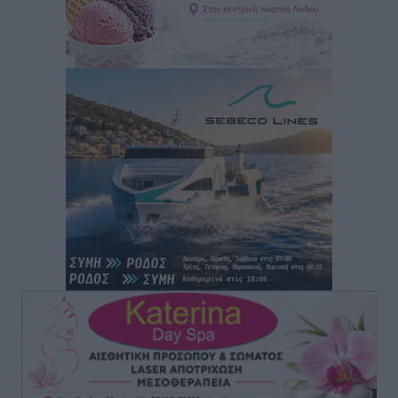
“Η Ευρώπη αντιμετώπιζε το προσφυγικό σαν ταινία
τρόμου” – Η συγκλονιστική μαρτυρία της Χαρούλας
Γιασιράνη στον RV για τα γεγονότα που οδήγησαν στο
Σύμφωνο της Λέρου
Τοπικές Ειδήσεις
•
πριν 13 ώρες
Συναυλία με τον Γιάννη Κότσιρα στις 21 Αυγούστου
Πολιτιστικά
•
πριν 13 ώρες
Έκτακτη συνεδρίαση της Δημοτικής Επιτροπής Ρόδου
αύριο Παρασκευή 7 Αυγούστου
Τοπικές Ειδήσεις
•
πριν 13 ώρες
ΑΕΡΑ: Δεν σταματάει να ενισχύεται, νέο απόκτημα ο
Μητρόπουλος
Αθλητικά
•
πριν 14 ώρες