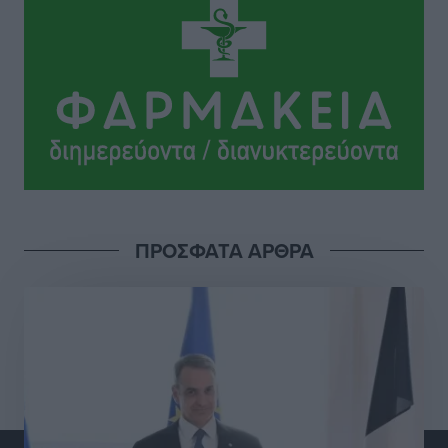
Αθλητικά
•
πριν 14 ώρες
ΠΑΜΕ ΣΤΟΙΧΗΜΑ: Περισσότερα από 95 εκατομμύρια
ευρώ σε κέρδη μοίρασε τον Ιούλιο
Αθλητικά
•
πριν 14 ώρες
Ολοκλήρωση του έργου αναβάθμισης των
υποδομών του Νεστορίδειου Μελάθρου
Τοπικές Ειδήσεις
•
πριν 14 ώρες
ΠΡΟΣΦΑΤΑ ΑΡΘΡΑ
Γ.Σ. Διαγόρας: Στα «κυανέρυθρα» ο Janni Pembe
Αθλητικά
•
πριν 16 ώρες
Σύλληψη 21χρονου για ναρκωτικά στη Ρόδο
Τοπικές Ειδήσεις
•
πριν 16 ώρες
Με 13,1% κάλυψη εργαζομένων από συλλογικές
συμβάσεις, η Ελλάδα στον “πάτο” της ΕΕ