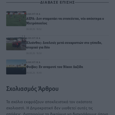
ΔΙΑΒΑΣΕ ΕΠΙΣΗΣ
ΑΘΛΗΤΙΚΆ
ΑΕΡΑ: Δεν σταματάει να ενισχύεται, νέο απόκτημα ο
Μητρόπουλος
06.08.26 · 16:52
ΑΘΛΗΤΙΚΆ
Κλεάνθης: Δουλειές μετά ευχαριστιών στο γήπεδο,
ατομικό για δύο
06.08.26 · 16:50
ΑΘΛΗΤΙΚΆ
Φοίβος: Εν αναμονή του Νίκου Λαζίδη
06.08.26 · 16:49
Σχολιασμός Άρθρου
Τα σχόλια εκφράζουν αποκλειστικά τον εκάστοτε
σχολιαστή. Η Δημοκρατική δεν υιοθετεί αυτές τις
απόψεις. Διατηρούμε το δικαίωμα να διαγράψουμε όποια