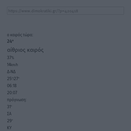
o καιρός τώρα:
24
°
αίθριος καιρός
37
%
14
km/h
Δ-ΝΔ
25
27
°/
°
06:18
20:07
πρόγνωση:
31
°
ΣΑ
29
°
ΚΥ