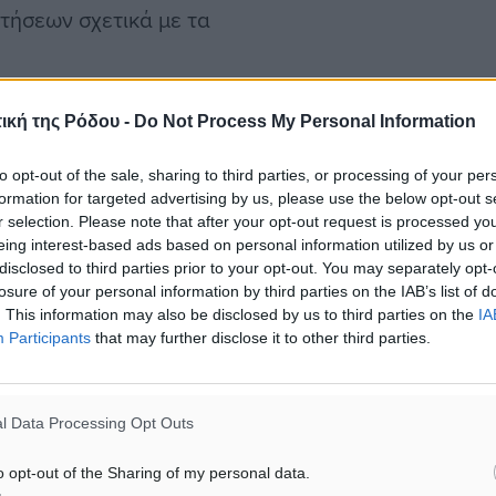
τήσεων σχετικά με τα
νε σε εποικοδομητικό
ική της Ρόδου -
Do Not Process My Personal Information
καταστήσει ένα καθεστώς
to opt-out of the sale, sharing to third parties, or processing of your per
τικά, θα οδηγήσει σε μία
formation for targeted advertising by us, please use the below opt-out s
Σε κάθε περίπτωση,
r selection. Please note that after your opt-out request is processed y
eing interest-based ads based on personal information utilized by us or
δρομολογούμε και αφορά
disclosed to third parties prior to your opt-out. You may separately opt-
 τα μέτρα οικοδόμησης
losure of your personal information by third parties on the IAB’s list of
 αρμοδίων προς τούτο,
. This information may also be disclosed by us to third parties on the
IA
Participants
that may further disclose it to other third parties.
έτρα οικοδόμησης
κονομικών και εμπορικών,
ση που θα τηρήσει η
l Data Processing Opt Outs
απειλών ή οποιασδήποτε
o opt-out of the Sharing of my personal data.
είναι αδύνατο να υπάρξει