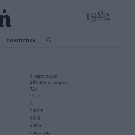
ΠΟΛΙΤΙΣΤΙΚΆ
o καιρός τώρα:
αίθριος καιρός
29
°
72
%
14
km/h
Δ
30
30
°/
°
06:18
20:06
πρόγνωση: