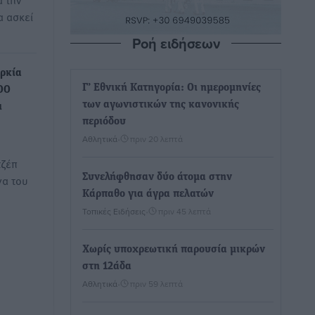
α ασκεί
Ροή ειδήσεων
ρκία
Γ’ Εθνική Κατηγορία: Οι ημερομηνίες
00
των αγωνιστικών της κανονικής
ι
περιόδου
Αθλητικά
•
πριν 20 λεπτά
τζέπ
Συνελήφθησαν δύο άτομα στην
να του
Κάρπαθο για άγρα πελατών
Τοπικές Ειδήσεις
•
πριν 45 λεπτά
Χωρίς υποχρεωτική παρουσία μικρών
στη 12άδα
Αθλητικά
•
πριν 59 λεπτά