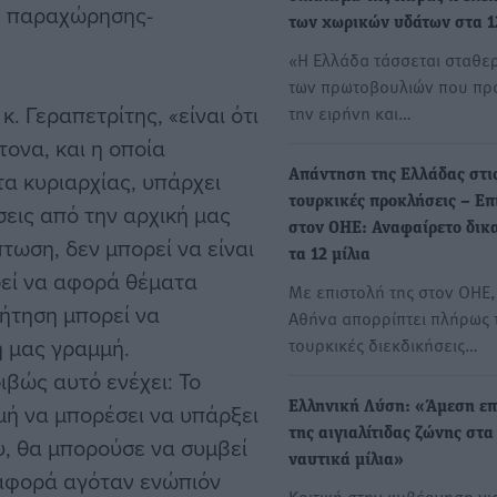
τε παραχώρησης-
των χωρικών υδάτων στα 12
«Η Ελλάδα τάσσεται σταθε
των πρωτοβουλιών που π
. Γεραπετρίτης, «είναι ότι
την ειρήνη και…
τονα, και η οποία
α κυριαρχίας, υπάρχει
Απάντηση της Ελλάδας στι
τουρκικές προκλήσεις – Επ
εις από την αρχική μας
στον ΟΗΕ: Αναφαίρετο δικ
τωση, δεν μπορεί να είναι
τα 12 μίλια
ρεί να αφορά θέματα
Με επιστολή της στον ΟΗΕ,
υζήτηση μπορεί να
Αθήνα απορρίπτει πλήρως τ
ή μας γραμμή.
τουρκικές διεκδικήσεις…
ιβώς αυτό ενέχει: Το
γμή να μπορέσει να υπάρξει
Ελληνική Λύση: «Άμεση ε
της αιγιαλίτιδας ζώνης στα
υ, θα μπορούσε να συμβεί
ναυτικά μίλια»
ιαφορά αγόταν ενώπιόν
Κριτική στην κυβέρνηση γι