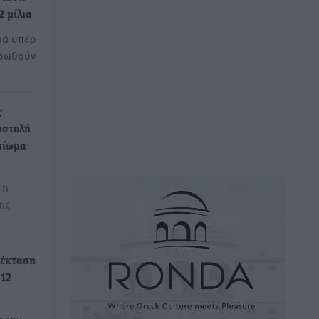
 μίλια
ρά υπέρ
ροωθούν
ς
ιστολή
αίωμα
 η
ις
πέκταση
 12
α την