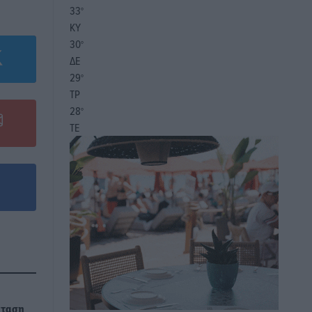
33
°
ΚΥ
30
°
ΔΕ
29
°
ΤΡ
28
°
ΤΕ
κταση