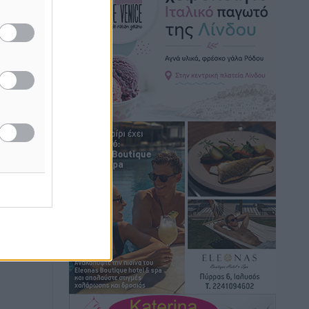
Ειδήσεις
•
πριν 1 ώρα
Γ. Χατζημάρκος: “Δύο μεγάλες
δεσμεύσεις Γεωργιάδη” – Κίνητρα για
τους γιατρούς των νησιών και
συνεργασία Ρόδου με το Αττικόν για το
Ακτινοθεραπευτικό
Τοπικές Ειδήσεις
•
πριν 2 ώρες
Σούπερ μάρκετ: Διευρύνεται η εθνική
πρωτοβουλία για τις τιμές – Eρχονται
νέες συμμετοχές εταιρειών
Ειδήσεις
•
πριν 2 ώρες
Συνελήφθησαν έξι άτομα για
ηχορύπανση από καταστήματα στο
Νότιο Αιγαίο