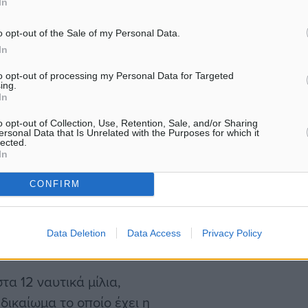
In
 υπουργός Εξωτερικών.
o opt-out of the Sale of my Personal Data.
In
ύτα στο να οικοδομηθεί
ν σεισμό του
to opt-out of processing my Personal Data for Targeted
ing.
μας, η οποία μπορεί να
In
ι η διαφορά για την
o opt-out of Collection, Use, Retention, Sale, and/or Sharing
ersonal Data that Is Unrelated with the Purposes for which it
ώνης και της
lected.
φανές ότι η Ελλάδα
In
 Δίκιο και ερείδεται η
CONFIRM
μείς δεν πρόκειται να
ση με όσα απονέμει το
Data Deletion
Data Access
Privacy Policy
. Γεραπετρίτης.
α 12 ναυτικά μίλια,
δικαίωμα το οποίο έχει η