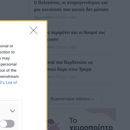
Ο Πελεκάνος, οι ανεμογεννήτριες και
μια κοινότητα που κανείς δεν ρώτησε
Δημο-Κρίσεις
•
πριν 1 ώρα
Η Ρόδος περιμένει και οι θεσμοί της
λογομαχούν
sonal or
Δημο-Κρίσεις
•
πριν 1 ώρα
ection to
ou may
Τα Γλυπτά του Παρθενώνα ως
 personal
προσωπικό δώρο στον Τραμπ
out of the
 downstream
Δημο-Κρίσεις
•
πριν 1 ώρα
B’s List of
Το στενό της Κρεμαστής μπήκε στη
Περισσότερες ειδήσεις
λίστα των 7 θαυμάτων της αναμονής
Δημο-Κρίσεις
•
πριν 1 ώρα
ΣΕΤΕ: Σημαντική θεσμική εξέλιξη η
ΚΥΑ για το ΕΧΠ για τον τουρισμό