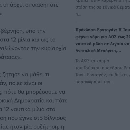
να υπάρχει οποιαδήποτε
στάση της σε εθνικά θέματ
».
η…
υβέρνηση, υπό την
Πρόκληση Ερντογάν: Η Του
φέρνει νόμο για ΑΟΖ έως 2
στα 12 μίλια και ως το
ναυτικά μίλια σε Αιγαίο κα
γαλώνοντας την κυριαρχία
Ανατολική Μεσόγειο,…
ράτειας».
Το AKP, το κόμμα
του Τούρκου προέδρου Ρε
 ζήτησε να μάθει τι
Ταγίπ Ερντογάν, επιδιώκει 
παραχωρήσει την…
, ποιες είναι οι
, πότε θα μπορέσουμε να
ριακή Δημοκρατία και πότε
 12 ναυτικά μίλια στο
ηση που έγινε στο Βίλνιους
ίας ήταν μία συζήτηση, η