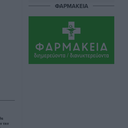
ΦΑΡΜΑΚΕΙΑ
ΣΕΓΑΣ: Πιστώθηκαν τα έξοδα
μετακίνησης του Πανελληνίου
Πρωταθλήματος Κ20 στα σωματεία
Αθλητικά
•
πριν 2 ώρες
Ευρωπαϊκό Πρωτάθλημα Στίβου: Πότε
αγωνίζονται η Μαγκούλια, η
Σπανουδάκη και ο Κριτούλης
Αθλητικά
•
πριν 2 ώρες
Εθνική Παίδων: Ο Χριστοδούλου και η
καλύτερη φουρνιά των τελευταίων
ετών
Αθλητικά
•
πριν 2 ώρες
Διαγόρας: Ανανέωσε ο Μιχάλης
θα
Χατζηγεωργίου
ν την
Αθλητικά
•
πριν 2 ώρες