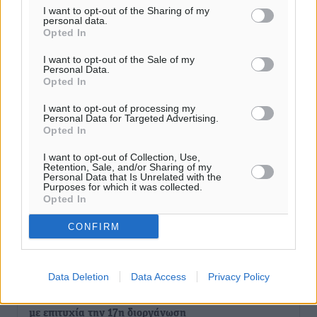
I want to opt-out of the Sharing of my
personal data.
Ροή ειδήσεων
Opted In
I want to opt-out of the Sale of my
Personal Data.
ΔΕΑΣ Δάφνη Ρόδου: Η Ευαγγελία Τετράδη στο
Opted In
τεχνικό επιτελείο
I want to opt-out of processing my
Αθλητικά
•
πριν 1 λεπτό
Personal Data for Targeted Advertising.
Opted In
Γ.Σ. Διαγόρας: Το οργανόγραμμα των Ακαδημιών
I want to opt-out of Collection, Use,
Retention, Sale, and/or Sharing of my
Αθλητικά
•
πριν 3 λεπτά
Personal Data that Is Unrelated with the
Purposes for which it was collected.
Opted In
Σταυρός Καλυθιών: Απέκτησε και την Ειρήνη
Καρελλάκη
CONFIRM
Αθλητικά
•
πριν 31 λεπτά
Data Deletion
Data Access
Privacy Policy
Πρωτάθλημα Καλαθοσφαίρισης Δικηγορικών
Συλλόγων Ελλάδας και Κύπρου: Η Ρόδος φιλοξένησε
με επιτυχία την 17η διοργάνωση