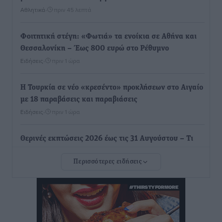
Αθλητικά
•
πριν 45 λεπτά
Φοιτητική στέγη: «Φωτιά» τα ενοίκια σε Αθήνα και
Θεσσαλονίκη – Έως 800 ευρώ στο Ρέθυμνο
Ειδήσεις
•
πριν 1 ώρα
Η Τουρκία σε νέο «κρεσέντο» προκλήσεων στο Αιγαίο
με 18 παραβάσεις και παραβιάσεις
Ειδήσεις
•
πριν 1 ώρα
Θερινές εκπτώσεις 2026 έως τις 31 Αυγούστου – Τι
πρέπει να προσέξουν οι καταναλωτές
Περισσότερες ειδήσεις
Ειδήσεις
•
πριν 1 ώρα
ΑΔΜΗΕ: Ολοκληρώνεται η ηλεκτρική διασύνδεση των
Κυκλάδων, τα οφέλη
Ειδήσεις
•
πριν 1 ώρα