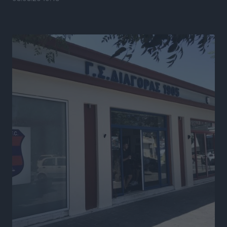
Πολιτιστικά
•
πριν 17 ώρες
Άμεσα μέτρα για την ενίσχυση του Νοσοκομείου
Ρόδου και αντιμετώπιση των ελλείψεων προσωπικού
ανακοίνωσε ο Άδωνις Γεωργιάδης
Τοπικές Ειδήσεις
•
πριν 17 ώρες
Iατρικός Σύλλογος Ροδου προς Α. Γεωργιάδη:
Στρατηγικές Προτάσεις για την Ενίσχυση της
Δημόσιας Υγείας στη Νησιωτική Ελλάδα και στα
Νοσοκομεία της Γ΄ Ζώνης
Τοπικές Ειδήσεις
•
πριν 18 ώρες
Πάνθηρες: Ξεκίνησαν αισιόδοξοι για την παρθενική
“πτήση” τους
Αθλητικά
•
πριν 18 ώρες