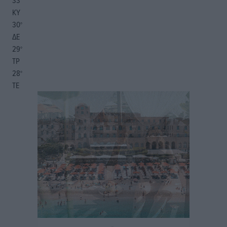
33
°
ΚΥ
30
°
ΔΕ
29
°
ΤΡ
28
°
ΤΕ