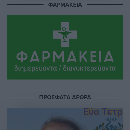
ΦΑΡΜΑΚΕΙΑ
Δεκατέσσερα ονόματα στο τραπέζι για το ψηφοδέλτιο
του ΠΑΣΟΚ στα Δωδεκάνησα
Τοπικές Ειδήσεις
•
πριν 3 ώρες
Πιλοτικό πρόγραμμα για την αντιμετώπιση του
λαγοκέφαλου σε Νότιο Αιγαίο και Κρήτη
Τοπικές Ειδήσεις
•
πριν 3 ώρες
Οι θαυματουργές Παναγίες της Δωδεκανήσου: Τα
προσωνύμια και οι θρύλοι
Ρεπορτάζ
•
πριν 3 ώρες
ΠΡΟΣΦΑΤΑ ΑΡΘΡΑ
Τριήμερο εξόδου: Πάνω από 129.000 επιβάτες
αναχωρούν από Πειραιά, Ραφήνα και Λαύριο
Ειδήσεις
•
πριν 16 ώρες