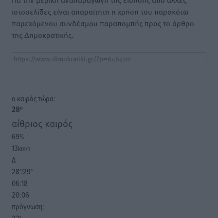
ιστοσελίδες είναι απαραίτητη η χρήση του παρακάτω
παρεχόμενου συνδέσμου παραπομπής προς το άρθρο
της Δημοκρατικής.
o καιρός τώρα:
28
°
αίθριος καιρός
69
%
13
km/h
Δ
28
29
°/
°
06:18
20:06
πρόγνωση: