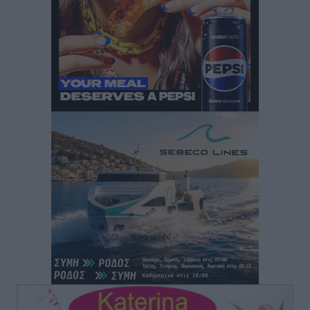
Πόσοι Ευρωπαίοι «αντέχουν» διακοπές στο εξωτερικό
– Τι ισχύει για Έλληνες
Ειδήσεις
•
πριν 1 ώρα
Βούλγαροι τουρίστες: Λιγότερες διανυκτερεύσεις
στην Ελλάδα, αλλά 18% υψηλότερη δαπάνη ανά
διανυκτέρευση
Ειδήσεις
•
πριν 2 ώρες
Βέλγοι τουρίστες: Στα 547,9 εκατ. ευρώ οι εισπράξεις
για την Ελλάδα
Ειδήσεις
•
πριν 2 ώρες
Οι κανόνες για τουριστική ανάπτυξη –
Κατηγοριοποιήσεις, ρυθμίσεις και όρια
Τοπικές Ειδήσεις
•
πριν 2 ώρες