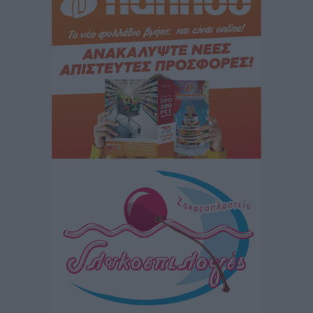
Iατρικός Σύλλογος Ροδου προς Α. Γεωργιάδη:
Στρατηγικές Προτάσεις για την Ενίσχυση της
Δημόσιας Υγείας στη Νησιωτική Ελλάδα και στα
Νοσοκομεία της Γ΄ Ζώνης
Τοπικές Ειδήσεις
•
πριν 4 ώρες
Πάνθηρες: Ξεκίνησαν αισιόδοξοι για την παρθενική
“πτήση” τους
Αθλητικά
•
πριν 4 ώρες
Άρης Αρχαγγέλου: Στο πλευρό του άτυχου Ιάκωβου
Θωμά
Αθλητικά
•
πριν 4 ώρες
Φοίβος: Η μεγάλη επιστροφή του Μπρένο Σαλβατιέρα
Αθλητικά
•
πριν 4 ώρες