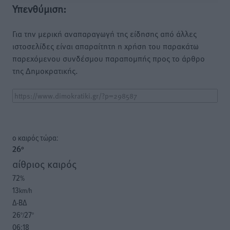
Υπενθύμιση:
Για την μερική αναπαραγωγή της είδησης από άλλες
ιστοσελίδες είναι απαραίτητη η χρήση του παρακάτω
παρεχόμενου συνδέσμου παραπομπής προς το άρθρο
της Δημοκρατικής.
o καιρός τώρα:
26
°
αίθριος καιρός
72
%
13
km/h
Δ-ΒΔ
26
27
°/
°
06:18