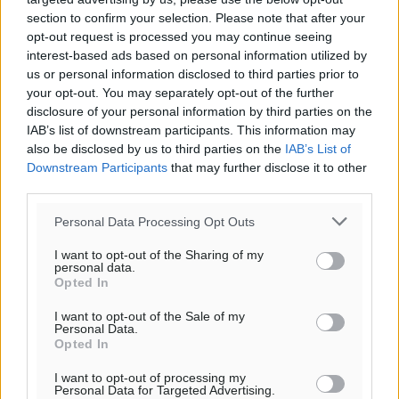
section to confirm your selection. Please note that after your
opt-out request is processed you may continue seeing
interest-based ads based on personal information utilized by
us or personal information disclosed to third parties prior to
your opt-out. You may separately opt-out of the further
Ροή ειδήσεων
disclosure of your personal information by third parties on the
IAB’s list of downstream participants. This information may
also be disclosed by us to third parties on the
IAB’s List of
Τριήμερο εξόδου: Πάνω από 129.000 επιβάτες
Downstream Participants
that may further disclose it to other
αναχωρούν από Πειραιά, Ραφήνα και Λαύριο
third parties.
Ειδήσεις
•
πριν 3 ώρες
Personal Data Processing Opt Outs
Τι αλλάζει το χωροταξικό στις τουριστικές επενδύσεις
I want to opt-out of the Sharing of my
personal data.
Τοπικές Ειδήσεις
•
πριν 3 ώρες
Opted In
I want to opt-out of the Sale of my
ΥΠΑΑΤ: 12,5 εκατ. ευρώ στις 13 Περιφέρειες για μέτρα
Personal Data.
βιοασφάλειας
Opted In
Τοπικές Ειδήσεις
•
πριν 3 ώρες
I want to opt-out of processing my
Personal Data for Targeted Advertising.