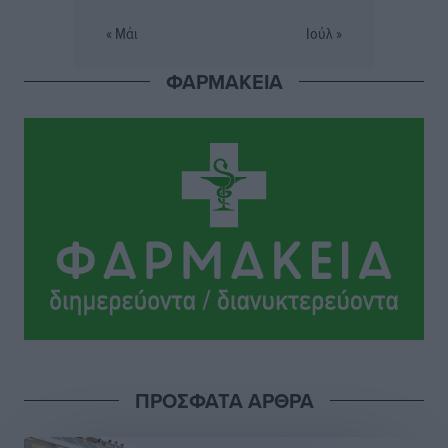
Τοπικές Ειδήσεις
•
πριν 7 ώρες
« Μάι
Ιούλ »
Σταυρός Καλυθιών: Απέκτησε την Φωτεινή Πιζάνια
ΦΑΡΜΑΚΕΙΑ
Αθλητικά
•
πριν 7 ώρες
Το Yucatan Show έρχεται στη Ρόδο με τον Frankie
Lluc
Πολιτιστικά
•
πριν 8 ώρες
Σι Τζέι Χάρις: «Να πανηγυρίσουμε πολλές νίκες μαζί»
Αθλητικά
•
πριν 8 ώρες
Ροδήλιος: Ο απολογισμός από το Πανελλήνιο
Πρωτάθλημα Πίστας
Αθλητικά
•
πριν 8 ώρες
ΠΡΟΣΦΑΤΑ ΑΡΘΡΑ
Διαγόρας: Μετεγγραφικό ντεμαράζ
Αθλητικά
•
πριν 8 ώρες