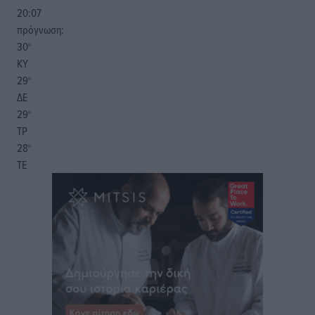
20:07
πρόγνωση:
30
°
ΚΥ
29
°
ΔΕ
29
°
ΤΡ
28
°
ΤΕ