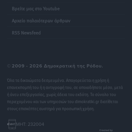
Ειδήσεις
•
πριν 12 ώρες
Βρείτε μας στο Youtube
Αρχείο παλαιότερων άρθρων
Η επόμενη παγκόσμια δύναμη στα υδροπλάνα μπορεί
να είναι η Ελλάδα
RSS Newsfeed
Ειδήσεις
•
πριν 12 ώρες
Στη Σύμη η Φαίη Σκορδά επισκέφθηκε την Ιερά Μονή
του Πανορμίτη
©
2009 - 2026 Δημοκρατική της Ρόδου.
Τοπικές Ειδήσεις
•
πριν 12 ώρες
Όλα τα δικαιώματα δεσμευμένα. Απαγορεύεται η χρήση ή
Σερβία: Ανακάμπτουν οι τουριστικές ροές προς την
επανεκπομπή του ή η αντιγραφή του, σε οποιοδήποτε μέσο, μετά
Ελλάδα
ή άνευ επεξεργασίας, χωρίς άδεια του εκδότη. Το σύνολο του
Ειδήσεις
•
πριν 12 ώρες
περιεχομένου και των υπηρεσιών του dimokratiki.gr διατίθεται
στους επισκέπτες αυστηρά για προσωπική χρήση.
Διακοπές στην Κάρπαθο για τον Γιώργο Γεραπετρίτη
Τοπικές Ειδήσεις
•
πριν 12 ώρες
MHT: 232004