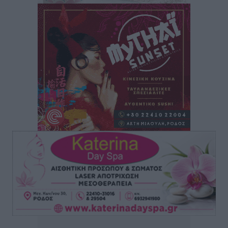
τρόμου” – Η συγκλονιστική μαρτυρία της Χαρούλας
Γιασιράνη στον RV για τα γεγονότα που οδήγησαν στο
Σύμφωνο της Λέρου
Τοπικές Ειδήσεις
•
πριν 13 ώρες
Συναυλία με τον Γιάννη Κότσιρα στις 21 Αυγούστου
Πολιτιστικά
•
πριν 13 ώρες
Έκτακτη συνεδρίαση της Δημοτικής Επιτροπής Ρόδου
αύριο Παρασκευή 7 Αυγούστου
Τοπικές Ειδήσεις
•
πριν 13 ώρες
ΑΕΡΑ: Δεν σταματάει να ενισχύεται, νέο απόκτημα ο
Μητρόπουλος
Αθλητικά
•
πριν 14 ώρες
Κλεάνθης: Δουλειές μετά ευχαριστιών στο γήπεδο,
ατομικό για δύο