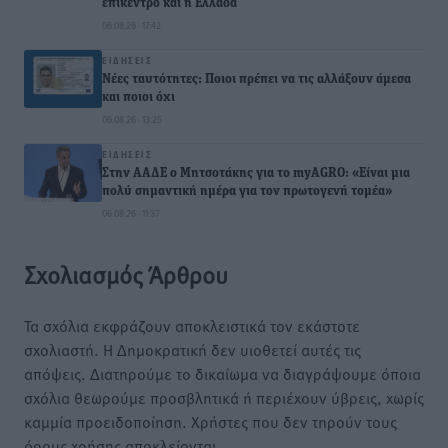
επίκεντρο και η Ελλάδα
06.08.26 · 17:42
ΕΙΔΉΣΕΙΣ
Νέες ταυτότητες: Ποιοι πρέπει να τις αλλάξουν άμεσα
και ποιοι όχι
06.08.26 · 13:25
ΕΙΔΉΣΕΙΣ
Στην ΑΑΔΕ ο Μητσοτάκης για το myAGRO: «Είναι μια
πολύ σημαντική ημέρα για τον πρωτογενή τομέα»
06.08.26 · 11:37
Σχολιασμός Άρθρου
Τα σχόλια εκφράζουν αποκλειστικά τον εκάστοτε
σχολιαστή. Η Δημοκρατική δεν υιοθετεί αυτές τις
απόψεις. Διατηρούμε το δικαίωμα να διαγράψουμε όποια
σχόλια θεωρούμε προσβλητικά ή περιέχουν ύβρεις, χωρίς
καμμία προειδοποίηση. Χρήστες που δεν τηρούν τους
όρους χρήσης αποκλείονται.