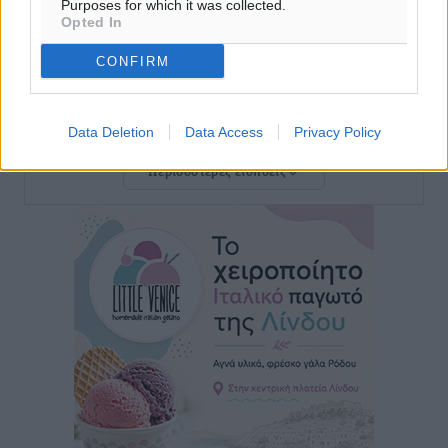
Purposes for which it was collected.
Opted In
Γερμανική αγορά: Έλλειψη προσιτών ξενοδοχείων
CONFIRM
απειλεί τη ζήτηση για πακέτα διακοπών – Στο
επίκεντρο και η Ελλάδα
Ειδήσεις
•
πριν 13 ώρες
Data Deletion
Data Access
Privacy Policy
Περισσότερες ειδήσεις
Νέο ξενοδοχείο στη Ρόδο για την H Hotels –
Χατζηλαζάρου – Προχωρά καινούργιο ξενοδοχείο
στην Κω
Τοπικές Ειδήσεις
•
πριν 13 ώρες
Αυτοκίνητο μπήκε παράνομα σε μονόδρομο στο
Μαστιχάρι – Αναποδογύρισε όχημα με μητέρα και
5χρονο παιδί
Τοπικές Ειδήσεις
•
πριν 13 ώρες
“Η Ευρώπη αντιμετώπιζε το προσφυγικό σαν ταινία