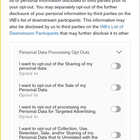
us or personal information disclosed to third parties prior to
Τοπικές Ειδήσεις
•
πριν 10 ώρες
your opt-out. You may separately opt-out of the further
disclosure of your personal information by third parties on the
Παρουσίαση βιβλίου του Α. Χατζημιχαήλ – Τιμητική
IAB’s list of downstream participants. This information may
εκδήλωση για τους αυτοδιοικητικούς της Κω
also be disclosed by us to third parties on the
IAB’s List of
Downstream Participants
that may further disclose it to other
Πολιτιστικά
•
πριν 11 ώρες
third parties.
Εγκρίθηκε η ηλεκτρική διασύνδεση Ρόδου και Κω
Personal Data Processing Opt Outs
μέσω υποβρύχιων καλωδίων με την ηπειρωτική
I want to opt-out of the Sharing of my
Ελλάδα
personal data.
Τοπικές Ειδήσεις
•
πριν 12 ώρες
Opted In
I want to opt-out of the Sale of my
Personal Data.
Νέο ανακαινισμένο δημοτικό τουριστικό γραφείο
Opted In
στην Πάτμο
Τοπικές Ειδήσεις
•
πριν 12 ώρες
I want to opt-out of processing my
Personal Data for Targeted Advertising.
Opted In
Οι συναντήσεις που είχε κατά την επίσκεψη του στη
I want to opt-out of Collection, Use,
Ρόδο ο Πρέσβης της Βραζιλίας στην Ελλάδα
Retention, Sale, and/or Sharing of my
Personal Data that Is Unrelated with the
Τοπικές Ειδήσεις
•
πριν 13 ώρες