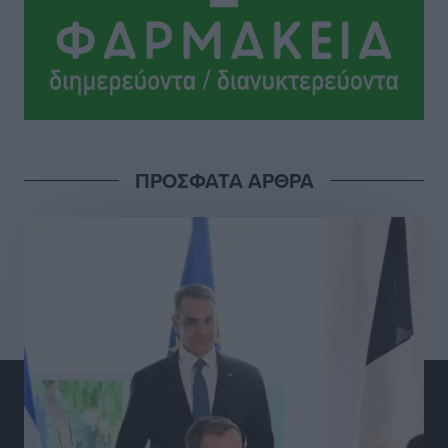
ευρώ σε κέρδη μοίρασε τον Ιούλιο
Αθλητικά
•
πριν 14 ώρες
Ολοκλήρωση του έργου αναβάθμισης των
υποδομών του Νεστορίδειου Μελάθρου
Τοπικές Ειδήσεις
•
πριν 15 ώρες
ΠΡΟΣΦΑΤΑ ΑΡΘΡΑ
Γ.Σ. Διαγόρας: Στα «κυανέρυθρα» ο Janni Pembe
Αθλητικά
•
πριν 16 ώρες
Σύλληψη 21χρονου για ναρκωτικά στη Ρόδο
Τοπικές Ειδήσεις
•
πριν 16 ώρες
Με 13,1% κάλυψη εργαζομένων από συλλογικές
συμβάσεις, η Ελλάδα στον “πάτο” της ΕΕ
Απόψεις
•
πριν 16 ώρες