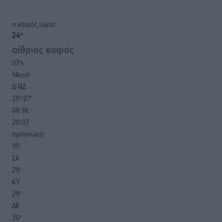
o καιρός τώρα:
24
°
αίθριος καιρός
37
%
14
km/h
Δ-ΝΔ
25
27
°/
°
06:18
20:07
πρόγνωση:
31
°
ΣΑ
29
°
ΚΥ
29
°
ΔΕ
30
°