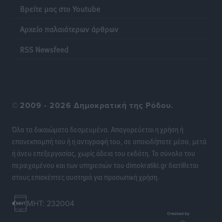
Βρείτε μας στο Youtube
Ποια μέτρα ζητά η αγορά εν όψει ΔΕΘ
Ειδήσεις
•
πριν 22 ώρες
Αρχείο παλαιότερων άρθρων
Πυρκαγιές: Πώς τα σκουπίδια μπορούν να γίνουν η
RSS Newsfeed
σπίθα μιας μεγάλης καταστροφής στα νησιά
Ειδήσεις
•
πριν 22 ώρες
WTTC: Το μέλλον του τουρισμού περνά από τη
©
2009 - 2026 Δημοκρατική της Ρόδου.
διαχείριση των προορισμών – Νέο πλαίσιο για
βιώσιμη ανάπτυξη και ανθεκτικότητα
Όλα τα δικαιώματα δεσμευμένα. Απαγορεύεται η χρήση ή
Ειδήσεις
•
πριν 22 ώρες
επανεκπομπή του ή η αντιγραφή του, σε οποιοδήποτε μέσο, μετά
ή άνευ επεξεργασίας, χωρίς άδεια του εκδότη. Το σύνολο του
«Κοντοβερός»: Ραντεβού τον Σεπτέμβρη με…νέους
περιεχομένου και των υπηρεσιών του dimokratiki.gr διατίθεται
πλειστηριασμούς
στους επισκέπτες αυστηρά για προσωπική χρήση.
Τοπικές Ειδήσεις
•
πριν 22 ώρες
MHT: 232004
Νέα ξενοδοχειακή επένδυση 15 εκατ. ευρώ “στα