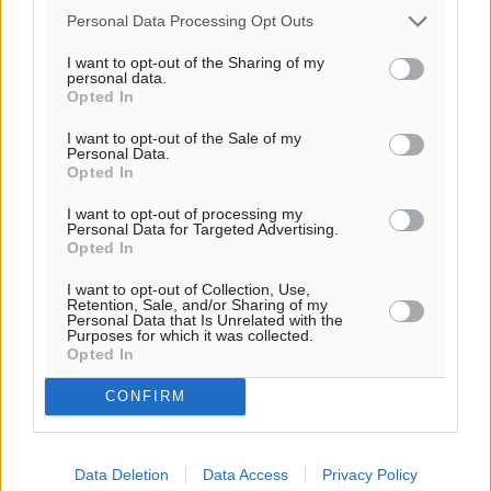
Personal Data Processing Opt Outs
I want to opt-out of the Sharing of my
personal data.
Opted In
Ροή ειδήσεων
I want to opt-out of the Sale of my
Personal Data.
Opted In
Έτος – ορόσημο το 2025 για δωρεές οργάνων στην
Ελλάδα
I want to opt-out of processing my
Personal Data for Targeted Advertising.
Ειδήσεις
•
πριν 13 ώρες
Opted In
I want to opt-out of Collection, Use,
Ο.Φ. Ιστρίου: Καρέ ανανεώσεων σε άξονα και
Retention, Sale, and/or Sharing of my
Personal Data that Is Unrelated with the
μετόπισθεν
Purposes for which it was collected.
Αθλητικά
•
πριν 13 ώρες
Opted In
CONFIRM
Επικός Εργκίν Αταμάν στη Σύμη: Έσπασε πιάτα μέχρι
και στο κεφάλι του σε εστιατόριο ακούγοντας Άννα
Βίσση
Data Deletion
Data Access
Privacy Policy
Τοπικές Ειδήσεις
•
πριν 13 ώρες