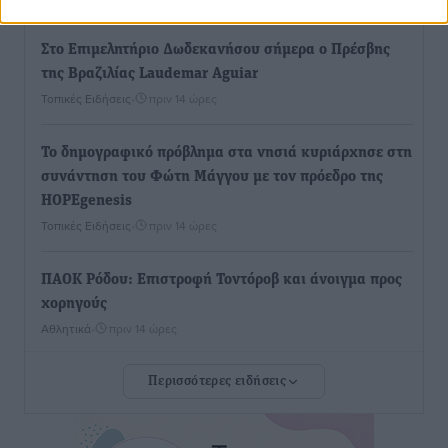
Στο Επιμελητήριο Δωδεκανήσου σήμερα ο Πρέσβης
της Βραζιλίας Laudemar Aguiar
Τοπικές Ειδήσεις
•
πριν 14 ώρες
To δημογραφικό πρόβλημα στα νησιά κυριάρχησε στη
συνάντηση του Φώτη Μάγγου με τον πρόεδρο της
HOPEgenesis
Τοπικές Ειδήσεις
•
πριν 14 ώρες
ΠΑΟΚ Ρόδου: Επιστροφή Τοντόροβ και άνοιγμα προς
χορηγούς
Αθλητικά
•
πριν 14 ώρες
Περισσότερες ειδήσεις
Rhodes Beyond Summer – Εκεί που το καλοκαίρι
είναι μόνο η αρχή
Τοπικές Ειδήσεις
•
πριν 14 ώρες