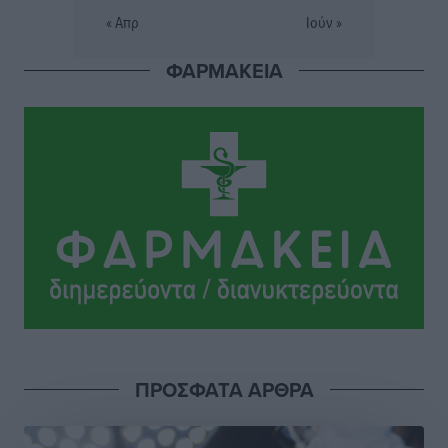
τον νεαρό Καρακασιάν
« Απρ
Ιούν »
Αθλητικά
•
πριν 15 ώρες
ΦΑΡΜΑΚΕΙΑ
Ιάλυσος: Ένας Οικονομίδης στο… Οικονομίδειο!
Αθλητικά
•
πριν 15 ώρες
Ηρακλής Μαριτσών: “Πρώτη” με δύο ακόμα
παρόντες, πάει κανονικά στον Σωτήρα
Αθλητικά
•
πριν 15 ώρες
Ανατροπές στη Δημοτική Επιτροπή Ρόδου μετά την
ανεξαρτητοποίηση του Μιχαήλ Κορδίνα
Τοπικές Ειδήσεις
•
πριν 15 ώρες
Απόλλωνας Καλυθιών: Πιστός στρατιώτης του ο
ΠΡΟΣΦΑΤΑ ΑΡΘΡΑ
Σουηδός του!
Αθλητικά
•
πριν 15 ώρες