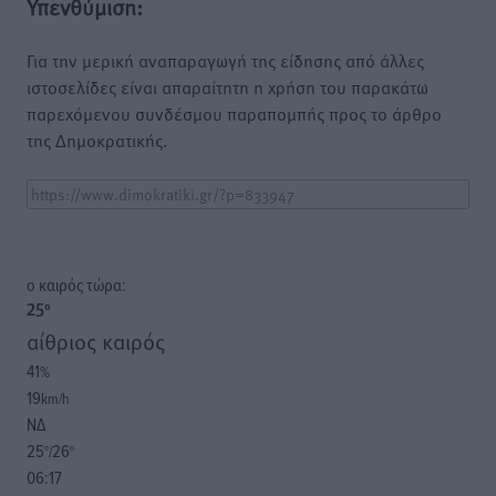
Υπενθύμιση:
Για την μερική αναπαραγωγή της είδησης από άλλες
ιστοσελίδες είναι απαραίτητη η χρήση του παρακάτω
παρεχόμενου συνδέσμου παραπομπής προς το άρθρο
της Δημοκρατικής.
o καιρός τώρα:
25
°
αίθριος καιρός
41
%
19
km/h
ΝΔ
25
26
°/
°
06:17