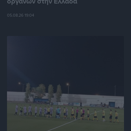
οργάνων στην Ελλάδα
Το HUNDRED άνοιξε τις πόρτες του στην πλατεία
05.08.26 19:04
Χαρίτου
Τοπικές Ειδήσεις
•
πριν 18 ώρες
Α.Σ. Ρόδος: Κάλεσμα στον κόσμο στην σημερινή…
πρώτη
Αθλητικά
•
πριν 18 ώρες
Βαγγέλης Χοσάδας: «Στόχος είναι πάντα ο
πρωταθλητισμός»
Αθλητικά
•
πριν 18 ώρες
Σύλληψη 43χρονης για εμπορία και έκθεση ανηλίκου
σε κίνδυνο στη Ρόδο
Τοπικές Ειδήσεις
•
πριν 18 ώρες