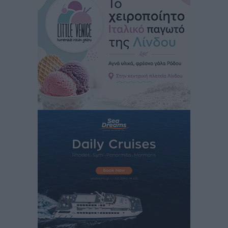
Κικίλιας: Μειώθηκαν κατά 34% οι μεταναστευτικές
ροές στα θαλάσσια σύνορα
Ειδήσεις
•
πριν 14 ώρες
Κως: Γερμανός τουρίστας κέρδισε αποζημίωση 900
ευρώ επειδή δεν βρήκε ξαπλώστρες στις
οικογενειακές διακοπές του
Τοπικές Ειδήσεις
•
πριν 14 ώρες
Ο γεωεντοπισμός μέσω 112 «έσωσε» Δανό περιπατητή
στη Ρόδο
Τοπικές Ειδήσεις
•
πριν 14 ώρες
Σύμη: Ανασύρθηκε σορός άνδρα – Εξετάζεται αν είναι
ο 8ος Γερμανός που αγνοούνταν μετά την παράσυρσή
ιστιοφόρου
Τοπικές Ειδήσεις
•
πριν 14 ώρες