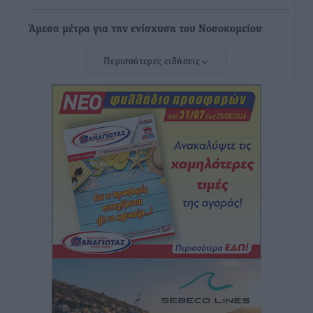
Άμεσα μέτρα για την ενίσχυση του Νοσοκομείου
Ρόδου και αντιμετώπιση των ελλείψεων προσωπικού
Περισσότερες ειδήσεις
ανακοίνωσε ο Άδωνις Γεωργιάδης
Τοπικές Ειδήσεις
•
πριν 4 ώρες
Iατρικός Σύλλογος Ροδου προς Α. Γεωργιάδη:
Στρατηγικές Προτάσεις για την Ενίσχυση της
Δημόσιας Υγείας στη Νησιωτική Ελλάδα και στα
Νοσοκομεία της Γ΄ Ζώνης
Τοπικές Ειδήσεις
•
πριν 5 ώρες
Πάνθηρες: Ξεκίνησαν αισιόδοξοι για την παρθενική
“πτήση” τους
Αθλητικά
•
πριν 5 ώρες
Άρης Αρχαγγέλου: Στο πλευρό του άτυχου Ιάκωβου
Θωμά