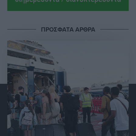
Ροδήλιος: Ο απολογισμός από το Πανελλήνιο
Πρωτάθλημα Πίστας
Αθλητικά
•
πριν 8 ώρες
ΠΡΟΣΦΑΤΑ ΑΡΘΡΑ
Διαγόρας: Μετεγγραφικό ντεμαράζ
Αθλητικά
•
πριν 8 ώρες
Γ.Σ. Διαγόρας: Εντατική προετοιμασία και επιστροφή
Ρίζου στις Ακαδημίες
Αθλητικά
•
πριν 8 ώρες
Εθνική Ανδρών: Ραντεβού στο Telekom Center Athens
Αθλητικά
•
πριν 9 ώρες
ΕΠΟ: Απέσυρε τη στήριξή της στην υποψηφιότητα
του Ινφαντίνο
Αθλητικά
•
πριν 9 ώρες