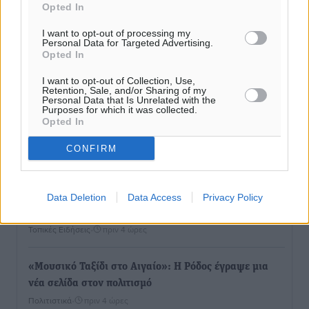
Opted In
I want to opt-out of processing my
ΥΠΑΑΤ: 12,5 εκατ. ευρώ στις 13 Περιφέρειες για μέτρα
Personal Data for Targeted Advertising.
βιοασφάλειας
Opted In
Τοπικές Ειδήσεις
•
πριν 3 ώρες
I want to opt-out of Collection, Use,
Retention, Sale, and/or Sharing of my
Personal Data that Is Unrelated with the
Ποιοι φοιτητές μπορούν να λάβουν ενίσχυση για
Purposes for which it was collected.
Opted In
στέγη έως 2.500 ευρώ
Ειδήσεις
•
πριν 4 ώρες
CONFIRM
«Γιατί οι Τούρκοι συρρέουν στα ελληνικά νησιά»:
Τουρκική εφημερίδα εξηγεί τους λόγους που οι
Data Deletion
Data Access
Privacy Policy
γείτονες προτιμούν την Ελλάδα για διακοπές
Τοπικές Ειδήσεις
•
πριν 4 ώρες
«Μουσικό Ταξίδι στο Αιγαίο»: Η Ρόδος έγραψε μια
νέα σελίδα στον πολιτισμό
Πολιτιστικά
•
πριν 4 ώρες