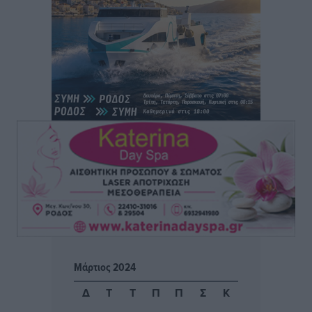
Αθλητικά
•
πριν 5 ώρες
Φοίβος: Η μεγάλη επιστροφή του Μπρένο Σαλβατιέρα
Αθλητικά
•
πριν 5 ώρες
Κλεάνθης: Έτοιμες οι κάρτες διαρκείας της νέας
σεζόν
Αθλητικά
•
πριν 5 ώρες
Ατρόμητος Διμυλιάς: Ο Μαργαρίτης και μία
αδιαπραγμάτευτη φιλοσοφία
Αθλητικά
•
πριν 5 ώρες
Γ.Σ. Διαγόρας: Επέστρεψε στις Ακαδημίες η Ειρήνη
Μάρτιος 2024
Παπαεμμανουήλ
Αθλητικά
•
πριν 6 ώρες
Δ
Τ
Τ
Π
Π
Σ
Κ