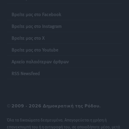
Νέες τουρκικές παραβιάσεις στο Αιγαίο – Μία
εμπλοκή με ελληνικά μαχητικά
Βρείτε μας στο Facebook
Ειδήσεις
•
πριν 12 ώρες
Βρείτε μας στο Instagram
Γονικές παροχές: Οι παγίδες στις μεταφορές
Βρείτε μας στο X
χρημάτων που μπορεί να κοστίσουν σε φόρο
Ειδήσεις
•
πριν 12 ώρες
Βρείτε μας στο Youtube
Αρχείο παλαιότερων άρθρων
Η επόμενη παγκόσμια δύναμη στα υδροπλάνα μπορεί
να είναι η Ελλάδα
RSS Newsfeed
Ειδήσεις
•
πριν 12 ώρες
Στη Σύμη η Φαίη Σκορδά επισκέφθηκε την Ιερά Μονή
του Πανορμίτη
©
2009 - 2026 Δημοκρατική της Ρόδου.
Τοπικές Ειδήσεις
•
πριν 13 ώρες
Όλα τα δικαιώματα δεσμευμένα. Απαγορεύεται η χρήση ή
Σερβία: Ανακάμπτουν οι τουριστικές ροές προς την
επανεκπομπή του ή η αντιγραφή του, σε οποιοδήποτε μέσο, μετά