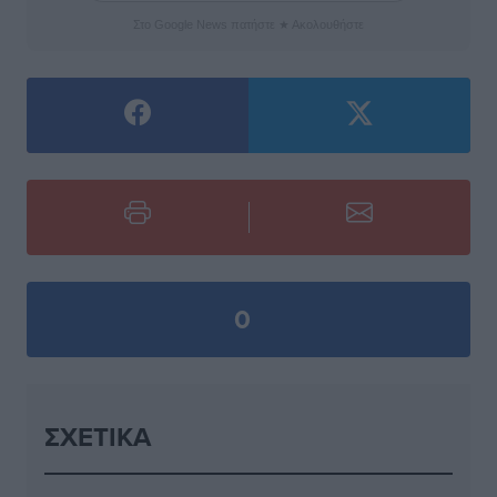
Στο Google News πατήστε ★ Ακολουθήστε
0
ΣΧΕΤΙΚΆ