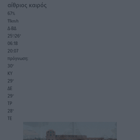
αίθριος καιρός
67
%
11
km/h
Δ-ΒΔ
25
26
°/
°
06:18
20:07
πρόγνωση:
30
°
ΚΥ
29
°
ΔΕ
29
°
ΤΡ
28
°
ΤΕ