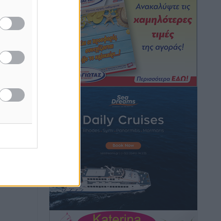
Τοπικές Ειδήσεις
•
πριν 9 ώρες
Iατρικός Σύλλογος Ροδου προς Α.
Γεωργιάδη: Στρατηγικές Προτάσεις για
την Ενίσχυση της Δημόσιας Υγείας στη
Νησιωτική Ελλάδα και στα
Νοσοκομεία της Γ΄ Ζώνης
Τοπικές Ειδήσεις
•
πριν 9 ώρες
Πάνθηρες: Ξεκίνησαν αισιόδοξοι για
την παρθενική “πτήση” τους
Αθλητικά
•
πριν 9 ώρες
Άρης Αρχαγγέλου: Στο πλευρό του
άτυχου Ιάκωβου Θωμά
Αθλητικά
•
πριν 9 ώρες