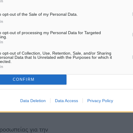
In
 Δήμαρχο Αθηναίων Κώστα
ος Χαρδαλιάς θα έχει την
o opt-out of the Sale of my Personal Data.
άδας του Ευρωπαϊκού
In
ρειών, ο Δήμαρχος
to opt-out of processing my Personal Data for Targeted
ing.
υ Αντιπροέδρου της
In
ροπή. Ο Γενικός
o opt-out of Collection, Use, Retention, Sale, and/or Sharing
 και ο Δήμαρχος Πυλαίας
ersonal Data that Is Unrelated with the Purposes for which it
lected.
μβουλευτικές Επιτροπές
In
αι την Τουρκία και το
CONFIRM
σωπείας αξιοποιήθηκε και
επιτροπές μικτές
Data Deletion
Data Access
Privacy Policy
ημαντικά ζητήματα για τα
προσωπείας για την