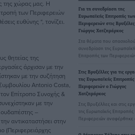
 της χώρας μας. Η
Για τη συνεδρίαση της
ιτροπή των Περιφερειών
Ευρωπαϊκής Επιτροπής τω
έσεις ευθύνης “, τονίζει.
Περιφερειών στις Βρυξέλες
Γιώργος Χατζημάρκος
Στα θέματα που απασχολού
συνεδρίαση της Ευρωπαϊκ
Επιτροπής των Περιφερειώ
υς θητείας της
εργασίες άρχισαν με την
Στις Βρυξέλλες για τις εργα
ίστηκαν με την συζήτηση
της Ευρωπαϊκής Επιτροπής
υμβουλίου Antonio Costa,
Περιφερειών ο Γιώργος
 τον Επίτροπο Συνοχής &
Χατζημάρκος
συνεχίστηκαν με την
Στις Βρυξέλλες και στις ερ
 Βουδαπέστης –
της Ευρωπαϊκής Επιτροπής
Περιφερειών αναφέρθηκε
 την αντικαταστήσει στην
no (Περιφερειάρχης