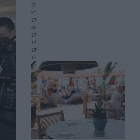
31
°
ΚΥ
29
°
ΔΕ
29
°
ΤΡ
28
°
ΤΕ