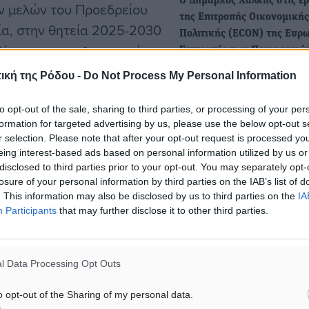
Ο Δήμαρχος Χάλκης στις ερ
ν μελών του Προεδρείου
της Επιτροπής Οικονομικής
ία, στην θητεία 2025-2030
Πολιτικής (ECON) της Ευρ
έσεις για την λειτουργία
Επιτροπής των Περιφερειώ
Στις εργασίες της Επιτροπή
ική της Ρόδου -
Do Not Process My Personal Information
Οικονομικής Πολιτικής (EC
Ευρωπαϊκής Επιτροπής των
πείας που με
to opt-out of the sale, sharing to third parties, or processing of your per
Περιφερειών,…
formation for targeted advertising by us, please use the below opt-out s
θέση του Αντιπρόεδρου
r selection. Please note that after your opt-out request is processed y
υς του Πολιτικού
eing interest-based ads based on personal information utilized by us or
Συμμετοχή του Δημάρχου 
disclosed to third parties prior to your opt-out. You may separately opt-
ν δουλειά για την
στη συνεδρίαση της Επιτρ
losure of your personal information by third parties on the IAB’s list of
 της χώρας μας. Η
Φυσικών Πόρων (NAT) της
. This information may also be disclosed by us to third parties on the
IA
Participants
that may further disclose it to other third parties.
Ευρωπαϊκής Επιτροπής τω
ιτροπή των Περιφερειών
Περιφερειών
θέσεις ευθύνης :
Στις Βρυξέλλες βρέθηκε χθ
l Data Processing Opt Outs
Ιουνίου 2026. ο Δήμαρχος
ίας της Επιτροπής για το
και μέλος…
o opt-out of the Sharing of my personal data.
νέργεια της Ευρωπαϊκής