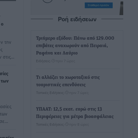
Ροή ειδήσεων
ν
 ο
Τριήμερο εξόδου: Πάνω από 129.000
ν την
επιβάτες αναχωρούν από Πειραιά,
ής
Ραφήνα και Λαύριο
ν στις…
Ειδήσεις
•
πριν 7 ώρες
σίες
Τι αλλάζει το χωροταξικό στις
 των
τουριστικές επενδύσεις
Τοπικές Ειδήσεις
•
πριν 7 ώρες
γασίες
ΥΠΑΑΤ: 12,5 εκατ. ευρώ στις 13
 των
Περιφέρειες για μέτρα βιοασφάλειας
 σε…
Τοπικές Ειδήσεις
•
πριν 8 ώρες