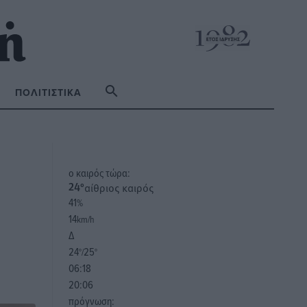
ΠΟΛΙΤΙΣΤΙΚΆ
o καιρός τώρα:
αίθριος καιρός
24
°
41
%
14
km/h
Δ
24
25
°/
°
06:18
20:06
πρόγνωση: