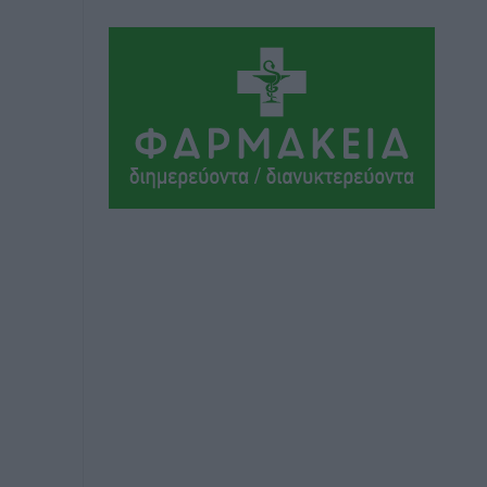
Αθλητικά
•
πριν 11 ώρες
Συνελήφθη 37χρονη στη Ρόδο γιατί
είχε αφήσει τα τρία ανήλικα παιδιά της
χωρίς επιτήρηση
Τοπικές Ειδήσεις
•
πριν 11 ώρες
Σταυρός Καλυθιών: Απέκτησε την
Φωτεινή Πιζάνια
Αθλητικά
•
πριν 12 ώρες
Το Yucatan Show έρχεται στη Ρόδο με
τον Frankie Lluc
Πολιτιστικά
•
πριν 12 ώρες
Σι Τζέι Χάρις: «Να πανηγυρίσουμε
πολλές νίκες μαζί»