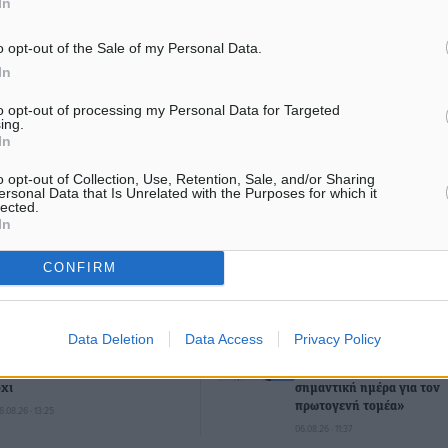
In
αίου
o opt-out of the Sale of my Personal Data.
In
ματα αναζήτησης
to opt-out of processing my Personal Data for Targeted
ing.
ε μας στο Google News ★ ↗
In
ήστε
o opt-out of Collection, Use, Retention, Sale, and/or Sharing
ersonal Data that Is Unrelated with the Purposes for which it
lected.
In
CONFIRM
ΙΑΒΑΣΕ ΕΠΙΣΗΣ
ΕΙΔΉΣΕΙΣ
ΕΙΔΉΣΕΙΣ
Data Deletion
Data Access
Privacy Policy
Νέες ταυτότητες: Ποιοι πρέπει
Στην ΑΑΔΕ ο Μητσοτάκης 
να τις αλλάξουν άμεσα και ποιοι
myAGRO: «Είναι μια πολύ
όχι
σημαντική ημέρα για τον
πρωτογενή τομέα»
6.08.26 · 13:25
06.08.26 · 11:37