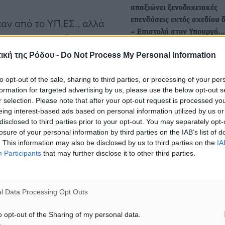
απαξιώνει ξενοδοχειακές
αν από το ΥΠ.ΕΣ., αλλά
επενδύσεις εκτός σχεδίου 
– Επιστολή στον Υπουργό…
α την λειτουργία τους και
Σοβαρές επιπτώσεις σε εν 
έχουν συμπεριληφθεί στο
ική της Ρόδου -
Do Not Process My Personal Information
και μελλοντικές ξενοδοχει
τό που μας έχει δοθεί.
επενδύσεις σε ακίνητα εκ
to opt-out of the sale, sharing to third parties, or processing of your per
formation for targeted advertising by us, please use the below opt-out s
ταθέσετε άμεσα στη Βουλή
r selection. Please note that after your opt-out request is processed y
Επιστολή της ΓΣΕΕ στην Υ
 το οποίο να περιέχει το
eing interest-based ads based on personal information utilized by us or
Εργασίας Ν. Κεραμέως για 
disclosed to third parties prior to your opt-out. You may separately opt-
Εργασιακό Νομοσχέδιο
κατατεθεί από την ΠΕΔ
losure of your personal information by third parties on the IAB’s list of
H ΓΣΕΕ με δεδομένη τη θέσ
ποτε καθυστέρηση και
. This information may also be disclosed by us to third parties on the
IA
για απόσυρση από το Eργ
Participants
that may further disclose it to other third parties.
ιγμό και έλλειψη
ιωνίζοντας παράλληλα
ερα οι νησιωτικοί μας
l Data Processing Opt Outs
o opt-out of the Sharing of my personal data.