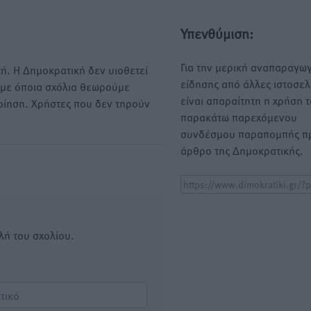
Υπενθύμιση:
Για την μερική αναπαραγωγ
ή. Η Δημοκρατική δεν υιοθετεί
είδησης από άλλες ιστοσελ
υμε όποια σχόλια θεωρούμε
είναι απαραίτητη η χρήση 
οίηση. Χρήστες που δεν τηρούν
παρακάτω παρεχόμενου
συνδέσμου παραπομπής πρ
άρθρο της Δημοκρατικής.
λή του σχολίου.