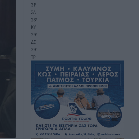
31
°
ΣΑ
28
°
ΚΥ
29
°
ΔΕ
29
°
ΤΡ