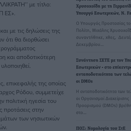
ΛΙΚΡΑΤΗ’’ με τίτλο:
Χρυσοχοΐδη με τη Γερμανί
 ΕΣ».
Υπουργό Εσωτερικών, N. F
Ο Υπουργός Προστασίας τ
αι με τις δηλώσεις της
Πολίτη, Μιχάλης Χρυσοχοΐ
συναντήθηκε, χθες, Δευτέ
ν ότι θα διορθώσει
Δεκεμβρίου…
 προγράμματος
η και αποδοτικότερη
Συνάντηση ΣΕΤΕ με τον Υπ
 υλοποιηθεί.
Εσωτερικών - στο επίκεντρ
ανταποδοτικότητα των τελ
ης, επικεφαλής της οποίας
οι DMOs
αρχος Ρόδου, συμμετείχε
Η ανταποδοτικότητα των τε
οι Οργανισμοί Διαχείρισης
ν πολιτική ηγεσία του
Προορισμού (DMOs) βρέθ
ς προτάσεις στην
στο…
ημάτων των νησιωτικών
ών.
ΠΟΞ: Νομολογία του ΣτΕ