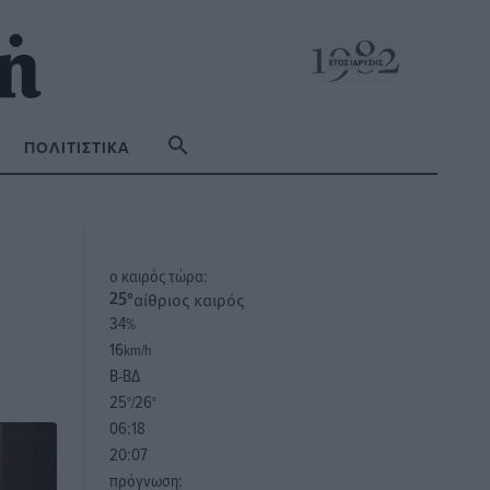
ΠΟΛΙΤΙΣΤΙΚΆ
o καιρός τώρα:
αίθριος καιρός
25
°
34
%
16
km/h
Β-ΒΔ
25
26
°/
°
06:18
20:07
πρόγνωση: