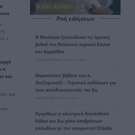
δα
aeser
Ροή ειδήσεων
ου
δης
ρα 2
Η Meridiam ξεκλειδώνει τις έρευνες
βυθού στη θαλάσσια περιοχή Κάσου
και Καρπάθου
Τοπικές Ειδήσεις
•
πριν 5 ώρες
ουργό
ο η
Παρουσίαση βιβλίου του Α.
ών και
Χατζημιχαήλ – Τιμητική εκδήλωση για
τους αυτοδιοικητικούς της Κω
λών και
Πολιτιστικά
•
πριν 7 ώρες
ηκαν
Εγκρίθηκε η ηλεκτρική διασύνδεση
Ρόδου και Κω μέσω υποβρύχιων
καλωδίων με την ηπειρωτική Ελλάδα