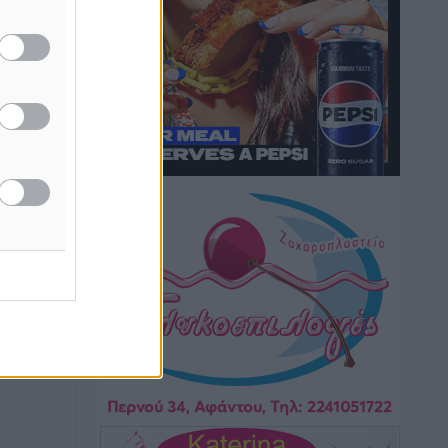
Hotels – Χατζηλαζάρου – Προχωρά
καινούργιο ξενοδοχείο στην Κω
Τοπικές Ειδήσεις
•
πριν 9 ώρες
Αυτοκίνητο μπήκε παράνομα σε
μονόδρομο στο Μαστιχάρι –
Αναποδογύρισε όχημα με μητέρα και
5χρονο παιδί
Τοπικές Ειδήσεις
•
πριν 9 ώρες
“Η Ευρώπη αντιμετώπιζε το
προσφυγικό σαν ταινία τρόμου” – Η
συγκλονιστική μαρτυρία της Χαρούλας
Γιασιράνη στον RV για τα γεγονότα που
για το
οδήγησαν στο Σύμφωνο της Λέρου
Τοπικές Ειδήσεις
•
πριν 9 ώρες
Συναυλία με τον Γιάννη Κότσιρα στις