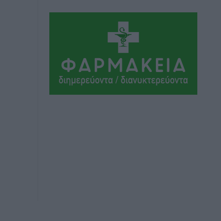
Αθλητικά
•
πριν 9 ώρες
Ιάλυσος Β’: Νωρίς νωρίς μπήκαν στα
βάσανα της προετοιμασίας
Αθλητικά
•
πριν 9 ώρες
Εθνικός Αρχίπολης: Μεγάλο βήμα
προόδου η ίδρυση Ακαδημίας
Αθλητικά
•
πριν 9 ώρες
Ιππότες: Με το βλέμμα στραμμένο στο
μέλλον
Αθλητικά
•
πριν 9 ώρες
ΠΑΜΕ ΣΤΟΙΧΗΜΑ: Περισσότερα από 95
εκατομμύρια ευρώ σε κέρδη μοίρασε
τον Ιούλιο
Αθλητικά
•
πριν 10 ώρες