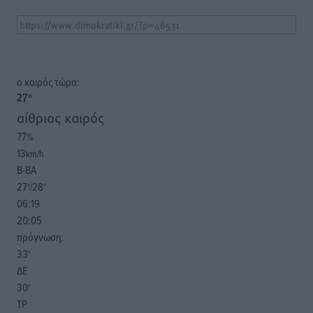
o καιρός τώρα:
27
°
αίθριος καιρός
77
%
13
km/h
Β-ΒΑ
27
28
°/
°
06:19
20:05
πρόγνωση:
33
°
ΔΕ
30
°
ΤΡ