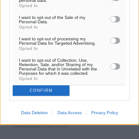
personal data.
Opted In
Καιρός «hot – dry – windy» τις επόμενες 48 ώρες στη
χώρα
I want to opt-out of the Sale of my
Personal Data.
Ειδήσεις
•
πριν 12 ώρες
Opted In
I want to opt-out of processing my
Δύο σχολεία της Λέρου αλλάζουν όψη με δωρεά
Personal Data for Targeted Advertising.
αγάπης για τα παιδιά
Opted In
Τοπικές Ειδήσεις
•
πριν 13 ώρες
I want to opt-out of Collection, Use,
Retention, Sale, and/or Sharing of my
Personal Data that Is Unrelated with the
Τουρισμός: Με θετικό πρόσημο έως τώρα η χρονιά,
Purposes for which it was collected.
Opted In
παρά τα σκαμπανεβάσματα
Ειδήσεις
•
πριν 13 ώρες
CONFIRM
Χαρ. Ναβροζίδης στον RV «Σε τρία χρόνια θα είμαστε
η πιο ψηφιακή Περιφέρεια της χώρας» Δημοπρατείται
Data Deletion
Data Access
Privacy Policy
το έργο ψηφιακού μετασχηματισμού
Τοπικές Ειδήσεις
•
πριν 13 ώρες