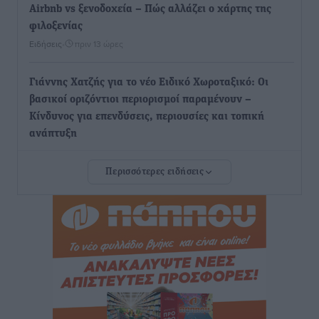
Airbnb vs ξενοδοχεία – Πώς αλλάζει ο χάρτης της
φιλοξενίας
Ειδήσεις
•
πριν 13 ώρες
Γιάννης Χατζής για το νέο Ειδικό Χωροταξικό: Οι
βασικοί οριζόντιοι περιορισμοί παραμένουν –
Κίνδυνος για επενδύσεις, περιουσίες και τοπική
ανάπτυξη
Τοπικές Ειδήσεις
•
πριν 13 ώρες
Περισσότερες ειδήσεις
Ευ. Τουρνάς: Απέναντι σε ακραία καιρικά φαινόμενα
δεν υπάρχουν περιθώρια εφησυχασμού
Ειδήσεις
•
πριν 13 ώρες
Στον Άγιο Νικόλαο Χάλκης ανοίγει ξανά το
ανανεωμένο εκκλησιαστικό μουσείο από τη Λέσχη
Lions Χάλκης
Τοπικές Ειδήσεις
•
πριν 13 ώρες