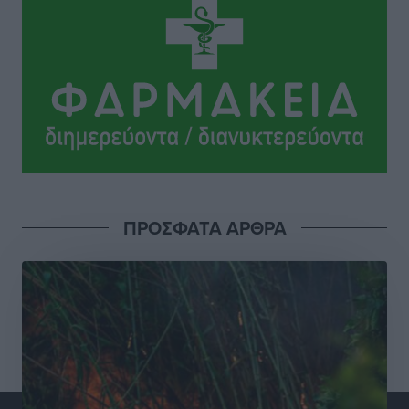
Γ. Χατζημάρκος: “Δύο μεγάλες δεσμεύσεις
Γεωργιάδη” – Κίνητρα για τους γιατρούς των νησιών
και συνεργασία Ρόδου με το Αττικόν για το
Ακτινοθεραπευτικό
Τοπικές Ειδήσεις
•
πριν 20 ώρες
Σούπερ μάρκετ: Διευρύνεται η εθνική πρωτοβουλία
για τις τιμές – Eρχονται νέες συμμετοχές εταιρειών
Ειδήσεις
•
πριν 20 ώρες
ΠΡΟΣΦΑΤΑ ΑΡΘΡΑ
Συνελήφθησαν έξι άτομα για ηχορύπανση από
καταστήματα στο Νότιο Αιγαίο
Τοπικές Ειδήσεις
•
πριν 20 ώρες
15 Αυγούστου 2026: Πώς θα πληρωθούν όσοι
εργαστούν την αργία – Τι ισχύει για πενθήμερο,
εξαήμερο και άδειες