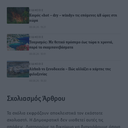
ΕΙΔΉΣΕΙΣ
Καιρός «hot – dry – windy» τις επόμενες 48 ώρες στη
χώρα
08.08.26 · 19:21
ΕΙΔΉΣΕΙΣ
Τουρισμός: Με θετικό πρόσημο έως τώρα η χρονιά,
παρά τα σκαμπανεβάσματα
08.08.26 · 18:41
ΕΙΔΉΣΕΙΣ
Airbnb vs ξενοδοχεία – Πώς αλλάζει ο χάρτης της
φιλοξενίας
08.08.26 · 18:30
Σχολιασμός Άρθρου
Τα σχόλια εκφράζουν αποκλειστικά τον εκάστοτε
σχολιαστή. Η Δημοκρατική δεν υιοθετεί αυτές τις
απόψεις. Διατηρούμε το δικαίωμα να διαγράψουμε όποια