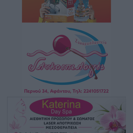
Ρόδος: «Βουλιάζει» από τουρίστες – Πάνω από 1 εκατ.
επιβάτες και 55 κρουαζιερόπλοια
Τοπικές Ειδήσεις
•
πριν 14 ώρες
Γ’ Εθνική Κατηγορία: Οι ημερομηνίες των
αγωνιστικών της κανονικής περιόδου
Αθλητικά
•
πριν 19 ώρες
Συνελήφθησαν δύο άτομα στην Κάρπαθο για άγρα
πελατών
Τοπικές Ειδήσεις
•
πριν 19 ώρες
Χωρίς υποχρεωτική παρουσία μικρών στη 12άδα
Αθλητικά
•
πριν 20 ώρες
Ο Πελεκάνος, οι ανεμογεννήτριες και μια κοινότητα