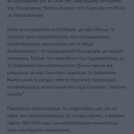
4η συνεδρίαση για το 2014 της Οικονομικής Επιτροπής
της Περιφέρειας Νοτίου Αιγαίου, στη Σύρο και στη Ρόδο
με τηλεδιάσκεψη.
Κατά τη συνεδρίαση συζητήθηκε, μεταξύ άλλων, “η
έγκριση όρων δημοπράτησης του προγράμματος
καταπολέμησης κουνουπιών για το Νομό
Δωδεκανήσου”. Η περιφερειακή πλειοψηφία, με περισή
υποκρισία, ζήτησε την προώθηση της δημοπράτησης με
τη διαδικασία του κατεπείγοντος (!) ενώ όφειλε και
μπορούσε να είχε ξεκινήσει νωρίτερα τη διαδικασία.
Νωπές είναι οι μνήμες από το περυσινό πρόγραμμα
καταπολέμησης κουνουπιών που είχε ξεκινήσει “κατόπιν
εορτής”.
Παράλληλα διατυπώσαμε τις επιφυλάξεις μας για το
ύψος του προϋπολογισμού. Σε εποχές κρίσης, η δαπάνη
ύψους 160.000 ευρώ για καταπολέμηση κουνουπιών
είναι τουλάχιστον προκλητική.