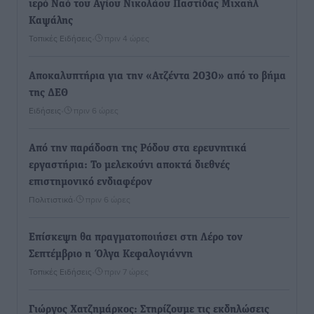
ιερό Ναό του Αγίου Νικολάου Παστίδας Μιχαήλ
Καψάλης
Τοπικές Ειδήσεις
•
πριν 4 ώρες
Αποκαλυπτήρια για την «Ατζέντα 2030» από το βήμα
της ΔΕΘ
Ειδήσεις
•
πριν 6 ώρες
Από την παράδοση της Ρόδου στα ερευνητικά
εργαστήρια: Το μελεκούνι αποκτά διεθνές
επιστημονικό ενδιαφέρον
Πολιτιστικά
•
πριν 6 ώρες
Επίσκεψη θα πραγματοποιήσει στη Λέρο τον
Σεπτέμβριο η Όλγα Κεφαλογιάννη
Τοπικές Ειδήσεις
•
πριν 7 ώρες
Γιώργος Χατζημάρκος: Στηρίζουμε τις εκδηλώσεις