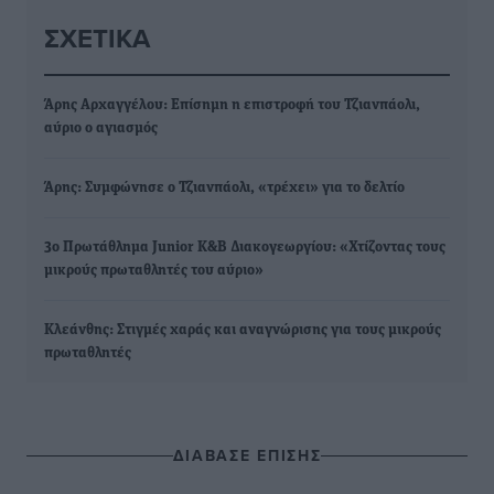
ΣΧΕΤΙΚΆ
Άρης Αρχαγγέλου: Επίσημη η επιστροφή του Τζιανπάολι,
αύριο ο αγιασμός
Άρης: Συμφώνησε ο Τζιανπάολι, «τρέχει» για το δελτίο
3ο Πρωτάθλημα Junior Κ&Β Διακογεωργίου: «Χτίζοντας τους
μικρούς πρωταθλητές του αύριο»
Κλεάνθης: Στιγμές χαράς και αναγνώρισης για τους μικρούς
πρωταθλητές
ΔΙΑΒΑΣΕ ΕΠΙΣΗΣ