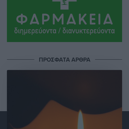
παρέσυρε 72χρονο και διέφυγε
Τοπικές Ειδήσεις
•
πριν 10 ώρες
Το νέο Ειδικό Χωροταξικό για τον Τουρισμό
ξανασχεδιάζει τον επενδυτικό χάρτη της Ρόδου
Τοπικές Ειδήσεις
•
πριν 11 ώρες
Γιάννης Βασιλάκης: «Η Πρωτοβάθμια Φροντίδα
ΠΡΟΣΦΑΤΑ ΑΡΘΡΑ
Υγείας πρέπει να φτάνει σε κάθε γωνιά – Ενισχύουμε
τις δομές, δεν τις αποδυναμώνουμε»
Συνεντεύξεις
•
πριν 11 ώρες
Ιδρυμα Ωνάση: Το όραμα πίσω από τα δύο νέα
σχολεία της Ρόδου
Συνεντεύξεις
•
πριν 11 ώρες
Μιχάλης Χουρδάκης: «Η χώρα χρειάζεται μια
αξιόπιστη εναλλακτική κυβερνητική πρόταση»