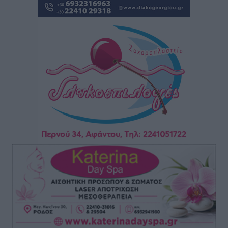
οικογενειακούς προϋπολογισμούς
Ειδήσεις
•
πριν 9 ώρες
Δύο νέοι ξενώνες παραδόθηκαν στις Ένοπλες
Δυνάμεις στη νήσο Ρω
Τοπικές Ειδήσεις
•
πριν 9 ώρες
Συνεχίζεται η έξοδος του Αυγούστου – Πάνω από
34.000 αναχωρούν σήμερα μόνο από τον Πειραιά
Ειδήσεις
•
πριν 10 ώρες
Μόνιμες θέσεις στους παιδικούς σταθμούς: Οι
προϋποθέσεις, η 24μηνη εμπειρία και οι προθεσμίες
για τους δήμους
Τοπικές Ειδήσεις
•
πριν 10 ώρες
Δεύτερη πηγή εισοδήματος για τους επαγγελματίες
ψαράδες ο αλιευτικός τουρισμός