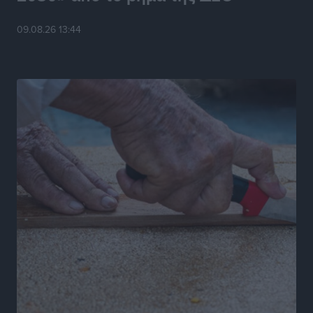
09.08.26 13:44
Ενας υπουργός που έρχεται στη Ρόδο με λύσεις και
όχι με υποσχέσεις
Δημο-Κρίσεις
•
πριν 11 ώρες
Ροδάκινα: 9 οφέλη στην υγεία του ανθρώπου
Τοπικές Ειδήσεις
•
πριν 12 ώρες