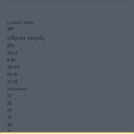
o καιρός τώρα:
30
°
αίθριος καιρός
82
%
11
km/h
Β-ΒΑ
29
30
°/
°
06:19
20:05
πρόγνωση:
32
°
ΔΕ
29
°
ΤΡ
28
°
ΤΕ