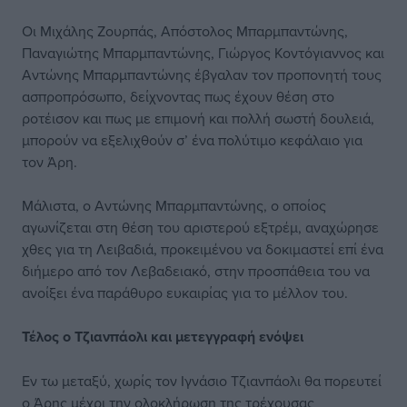
Οι Μιχάλης Ζουρπάς, Απόστολος Μπαρμπαντώνης,
Παναγιώτης Μπαρμπαντώνης, Γιώργος Κοντόγιαννος και
Αντώνης Μπαρμπαντώνης έβγαλαν τον προπονητή τους
ασπροπρόσωπο, δείχνοντας πως έχουν θέση στο
ροτέισον και πως με επιμονή και πολλή σωστή δουλειά,
μπορούν να εξελιχθούν σ’ ένα πολύτιμο κεφάλαιο για
τον Άρη.
Μάλιστα, ο Αντώνης Μπαρμπαντώνης, ο οποίος
αγωνίζεται στη θέση του αριστερού εξτρέμ, αναχώρησε
χθες για τη Λειβαδιά, προκειμένου να δοκιμαστεί επί ένα
διήμερο από τον Λεβαδειακό, στην προσπάθεια του να
ανοίξει ένα παράθυρο ευκαιρίας για το μέλλον του.
Τέλος ο Τζιανπάολι και μετεγγραφή ενόψει
Εν τω μεταξύ, χωρίς τον Ιγνάσιο Τζιανπάολι θα πορευτεί
ο Άρης μέχρι την ολοκλήρωση της τρέχουσας