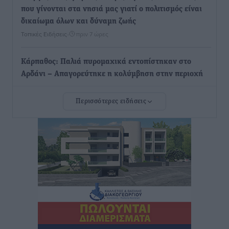
που γίνονται στα νησιά μας γιατί ο πολιτισμός είναι
δικαίωμα όλων και δύναμη ζωής
Τοπικές Ειδήσεις
•
πριν 7 ώρες
Κάρπαθος: Παλιά πυρομαχικά εντοπίστηκαν στο
Αρδάνι – Απαγορεύτηκε η κολύμβηση στην περιοχή
Τοπικές Ειδήσεις
•
πριν 8 ώρες
Περισσότερες ειδήσεις
Τουρνάς για φωτιές: «Κανένα περιθώριο
εφησυχασμού» – Σε πλήρη ετοιμότητα ο μηχανισμός
Ειδήσεις
•
πριν 8 ώρες
Καιρός: Επιμένουν οι υψηλές θερμοκρασίες – Ισχυρά
μελτέμια έως 9 μποφόρ, σε «Red Code» 6 περιοχές
Τοπικές Ειδήσεις
•
πριν 9 ώρες
Τα φοιτητικά ενοίκια «τινάζουν στον αέρα» τους