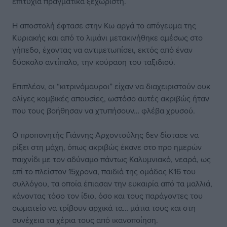
επιτυχία πραγματικά ξεχωριστή.
Η αποστολή έφτασε στην Κω αργά το απόγευμα της
Κυριακής και από το λιμάνι μετακινήθηκε αμέσως στο
γήπεδο, έχοντας να αντιμετωπίσει, εκτός από έναν
δύσκολο αντίπαλο, την κούραση του ταξιδιού.
Επιπλέον, οι “κιτρινόμαυροι” είχαν να διαχειριστούν ουκ
ολίγες κομβικές απουσίες, ωστόσο αυτές ακριβώς ήταν
που τους βοήθησαν να χτυπήσουν… φλέβα χρυσού.
Ο προπονητής Γιάννης Αρχοντούλης δεν δίστασε να
ρίξει στη μάχη, όπως ακριβώς έκανε στο προ ημερών
παιχνίδι με τον αδύναμο πάντως Καλυμνιακό, νεαρά, ως
επί το πλείστον 15χρονα, παιδιά της ομάδας Κ16 του
συλλόγου, τα οποία έπιασαν την ευκαιρία από τα μαλλιά,
κάνοντας τόσο τον ίδιο, όσο και τους παράγοντες του
σωματείο να τρίβουν αρχικά τα… μάτια τους και στη
συνέχεια τα χέρια τους από ικανοποίηση.