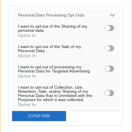
Υπενθύμιση:
third parties.
Personal Data Processing Opt Outs
Για την μερική αναπαραγωγή της είδησης από άλλες
ιστοσελίδες είναι απαραίτητη η χρήση του παρακάτω
I want to opt-out of the Sharing of my
personal data.
παρεχόμενου συνδέσμου παραπομπής προς το άρθρο
Opted In
της Δημοκρατικής.
I want to opt-out of the Sale of my
Personal Data.
Opted In
I want to opt-out of processing my
Personal Data for Targeted Advertising.
Opted In
o καιρός τώρα:
30
°
I want to opt-out of Collection, Use,
αίθριος καιρός
Retention, Sale, and/or Sharing of my
Personal Data that Is Unrelated with the
52
Purposes for which it was collected.
%
Opted In
14
km/h
Β
CONFIRM
30
31
°/
°
06:19