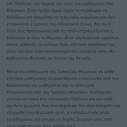
υπ. Παιδείας την πορεία της ύλης του μαθήματος που
δίδασκαν. Στην πράξη όμως είχαν το περιθώριο να
διδάξουν επί τροχάδην τα τελευταία κεφάλαια εάν δεν
επαρκούσε ο χρόνος του διδακτικού έτους. Και αυτό
διότι στις προαγωγικές και τις απολυτήριες εξετάσεις
επέλεγαν οι ίδιοι τα θέματα. «Ετσι υπεδείκνυαν εμμέσως
στους μαθητές τα κρίσιμα προς εξέταση κεφάλαια της
ύλης και όλοι ήταν ικανοποιημένοι», ανέφερε στην «Κ»
καθηγητής Φυσικής σε λύκειο της Αττικής.
Μετά την καθιέρωση της Τράπεζας Θεμάτων, σε κάθε
εξέταση μαθήματος τα μισά θέματα επιλέγονται από τον
διδάσκοντα του μαθήματος και τα άλλα μισά
κληρώνονται από την Τράπεζα Θεμάτων. Η κλήρωση
γίνεται κεντρικά στο υπουργείο Παιδείας και για κάθε
σχολείο χωριστά. Εάν ένα κεφάλαιο δεν έχει διδαχθεί και
κληρωθεί ένα θέμα από αυτό, ο εκπαιδευτικός είναι
εκτεθειμένος και μπορεί να δεχθεί διαμαρτυρίες από
τους μαθητές και τους γονείς τους.