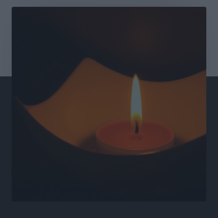
Ιδρυμα Ωνάση: Το όραμα πίσω από τα δύο νέα
σχολεία της Ρόδου
Συνεντεύξεις
•
πριν 9 ώρες
Μιχάλης Χουρδάκης: «Η χώρα χρειάζεται μια
αξιόπιστη εναλλακτική κυβερνητική πρόταση»
Συνεντεύξεις
•
πριν 9 ώρες
Σεβ. Μητροπολίτης Ρόδου κ. Κύριλλος: «Ο Αύγουστος
είναι ο μήνας της Παναγίας και η Θεία Λειτουργία η
καρδιά της ζωής της Εκκλησίας»
Συνεντεύξεις
•
πριν 9 ώρες
Πρέσβης της Βραζιλίας: «Η Ελλάδα και η Βραζιλία
έχουν τεράστιες ευκαιρίες συνεργασίας – Η Ρόδος
μπορεί να διαδραματίσει σημαντικό ρόλο»