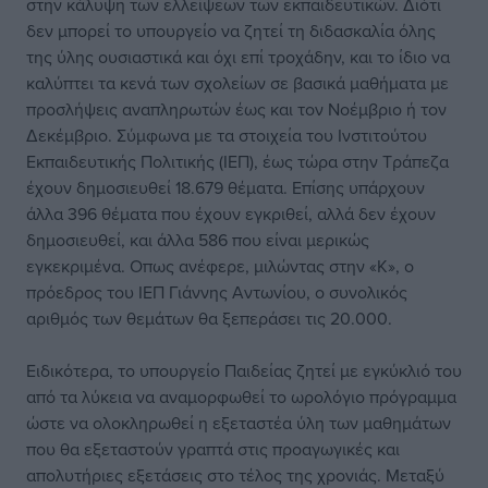
στην κάλυψη των ελλείψεων των εκπαιδευτικών. Διότι
δεν μπορεί το υπουργείο να ζητεί τη διδασκαλία όλης
της ύλης ουσιαστικά και όχι επί τροχάδην, και το ίδιο να
καλύπτει τα κενά των σχολείων σε βασικά μαθήματα με
προσλήψεις αναπληρωτών έως και τον Νοέμβριο ή τον
Δεκέμβριο. Σύμφωνα με τα στοιχεία του Ινστιτούτου
Εκπαιδευτικής Πολιτικής (ΙΕΠ), έως τώρα στην Τράπεζα
έχουν δημοσιευθεί 18.679 θέματα. Επίσης υπάρχουν
άλλα 396 θέματα που έχουν εγκριθεί, αλλά δεν έχουν
δημοσιευθεί, και άλλα 586 που είναι μερικώς
εγκεκριμένα. Οπως ανέφερε, μιλώντας στην «Κ», ο
πρόεδρος του ΙΕΠ Γιάννης Αντωνίου, ο συνολικός
αριθμός των θεμάτων θα ξεπεράσει τις 20.000.
Ειδικότερα, το υπουργείο Παιδείας ζητεί με εγκύκλιό του
από τα λύκεια να αναμορφωθεί το ωρολόγιο πρόγραμμα
ώστε να ολοκληρωθεί η εξεταστέα ύλη των μαθημάτων
που θα εξεταστούν γραπτά στις προαγωγικές και
απολυτήριες εξετάσεις στο τέλος της χρονιάς. Μεταξύ