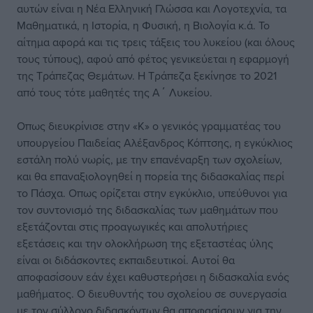
αυτών είναι η Νέα Ελληνική Γλώσσα και Λογοτεχνία, τα
Μαθηματικά, η Ιστορία, η Φυσική, η Βιολογία κ.ά. Το
αίτημα αφορά και τις τρεις τάξεις του λυκείου (και όλους
τους τύπους), αφού από φέτος γενικεύεται η εφαρμογή
της Τράπεζας Θεμάτων. Η Τράπεζα ξεκίνησε το 2021
από τους τότε μαθητές της Α΄ Λυκείου.
Οπως διευκρίνισε στην «Κ» ο γενικός γραμματέας του
υπουργείου Παιδείας Αλέξανδρος Κόπτσης, η εγκύκλιος
εστάλη πολύ νωρίς, με την επανέναρξη των σχολείων,
και θα επαναξιολογηθεί η πορεία της διδασκαλίας περί
το Πάσχα. Οπως ορίζεται στην εγκύκλιο, υπεύθυνοι για
τον συντονισμό της διδασκαλίας των μαθημάτων που
εξετάζονται στις προαγωγικές και απολυτήριες
εξετάσεις και την ολοκλήρωση της εξεταστέας ύλης
είναι οι διδάσκοντες εκπαιδευτικοί. Αυτοί θα
αποφασίσουν εάν έχει καθυστερήσει η διδασκαλία ενός
μαθήματος. Ο διευθυντής του σχολείου σε συνεργασία
με τον σύλλογο διδασκόντων θα αποφασίσουν για την