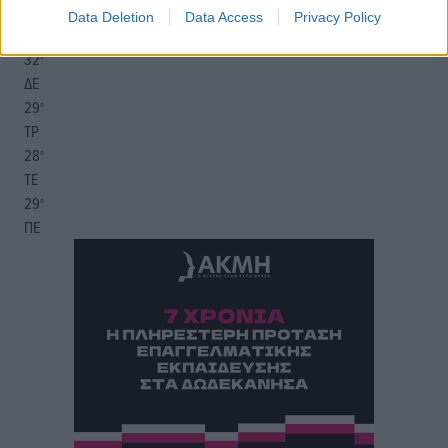
20:05
Data Deletion
Data Access
Privacy Policy
πρόγνωση:
32
°
ΔΕ
29
°
ΤΡ
28
°
ΤΕ
29
°
ΠΕ