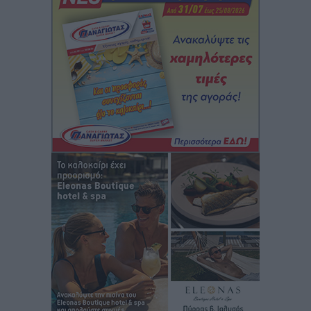
Ειδήσεις
•
πριν 6 ώρες
Καιρός: Επιμένουν οι υψηλές θερμοκρασίες – Ισχυρά
μελτέμια έως 9 μποφόρ, σε «Red Code» 6 περιοχές
Τοπικές Ειδήσεις
•
πριν 7 ώρες
Τα φοιτητικά ενοίκια «τινάζουν στον αέρα» τους
οικογενειακούς προϋπολογισμούς
Ειδήσεις
•
πριν 7 ώρες
Δύο νέοι ξενώνες παραδόθηκαν στις Ένοπλες
Δυνάμεις στη νήσο Ρω
Τοπικές Ειδήσεις
•
πριν 7 ώρες
Συνεχίζεται η έξοδος του Αυγούστου – Πάνω από
34.000 αναχωρούν σήμερα μόνο από τον Πειραιά
Ειδήσεις
•
πριν 8 ώρες