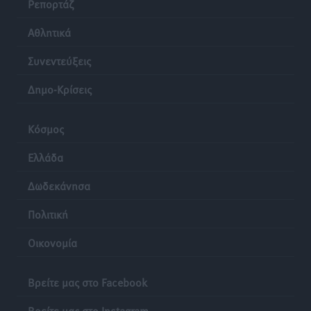
Ρεπορτάζ
επιβάτες και 55 κρουαζιερόπλοια
Τοπικές Ειδήσεις
•
πριν 24 ώρες
Αθλητικά
Συνεντεύξεις
Δημο-Κρίσεις
Κόσμος
Ελλάδα
Δωδεκάνησα
Πολιτική
Οικονομία
Βρείτε μας στο Facebook
Βρείτε μας στο Instagram