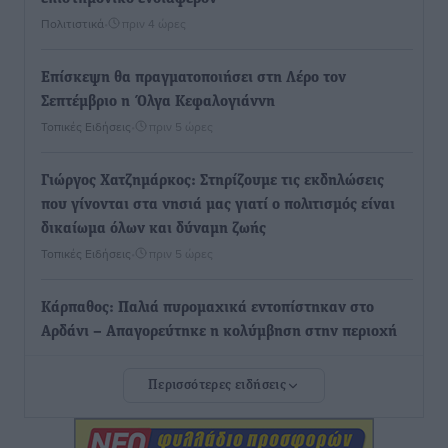
Πολιτιστικά
•
πριν 4 ώρες
Επίσκεψη θα πραγματοποιήσει στη Λέρο τον
Σεπτέμβριο η Όλγα Κεφαλογιάννη
Τοπικές Ειδήσεις
•
πριν 5 ώρες
Γιώργος Χατζημάρκος: Στηρίζουμε τις εκδηλώσεις
που γίνονται στα νησιά μας γιατί ο πολιτισμός είναι
δικαίωμα όλων και δύναμη ζωής
Τοπικές Ειδήσεις
•
πριν 5 ώρες
Κάρπαθος: Παλιά πυρομαχικά εντοπίστηκαν στο
Αρδάνι – Απαγορεύτηκε η κολύμβηση στην περιοχή
Τοπικές Ειδήσεις
•
πριν 6 ώρες
Περισσότερες ειδήσεις
Τουρνάς για φωτιές: «Κανένα περιθώριο
εφησυχασμού» – Σε πλήρη ετοιμότητα ο μηχανισμός