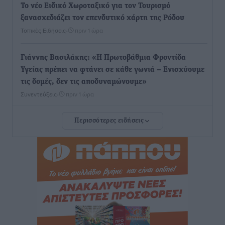
Το νέο Ειδικό Χωροταξικό για τον Τουρισμό
ξανασχεδιάζει τον επενδυτικό χάρτη της Ρόδου
Τοπικές Ειδήσεις
•
πριν 1 ώρα
Γιάννης Βασιλάκης: «Η Πρωτοβάθμια Φροντίδα
Υγείας πρέπει να φτάνει σε κάθε γωνιά – Ενισχύουμε
τις δομές, δεν τις αποδυναμώνουμε»
Συνεντεύξεις
•
πριν 1 ώρα
Περισσότερες ειδήσεις
Ιδρυμα Ωνάση: Το όραμα πίσω από τα δύο νέα
σχολεία της Ρόδου
Συνεντεύξεις
•
πριν 2 ώρες
Μιχάλης Χουρδάκης: «Η χώρα χρειάζεται μια
αξιόπιστη εναλλακτική κυβερνητική πρόταση»
Συνεντεύξεις
•
πριν 2 ώρες