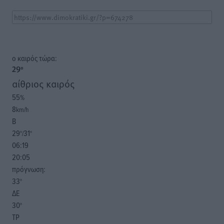
o καιρός τώρα:
29
°
αίθριος καιρός
55
%
8
km/h
Β
29
31
°/
°
06:19
20:05
πρόγνωση:
33
°
ΔΕ
30
°
ΤΡ