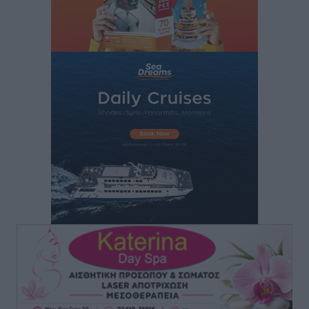
Σεβ. Μητροπολίτης Ρόδου κ. Κύριλλος: «Ο Αύγουστος
είναι ο μήνας της Παναγίας και η Θεία Λειτουργία η
καρδιά της ζωής της Εκκλησίας»
Συνεντεύξεις
•
πριν 2 ώρες
Πρέσβης της Βραζιλίας: «Η Ελλάδα και η Βραζιλία
έχουν τεράστιες ευκαιρίες συνεργασίας – Η Ρόδος
μπορεί να διαδραματίσει σημαντικό ρόλο»
Συνεντεύξεις
•
πριν 2 ώρες
Τσαμπίκα Διαμαντή: Η Ρόδος δεν μπορεί να σχεδιάζει
το μέλλον της μέσα στην αβεβαιότητα
Συνεντεύξεις
•
πριν 2 ώρες
Η υπογεννητικότητα βάζει λουκέτο σε 11 σχολεία
Πρωτοβάθμιας στα Δωδεκάνησα
Ρεπορτάζ
•
πριν 2 ώρες