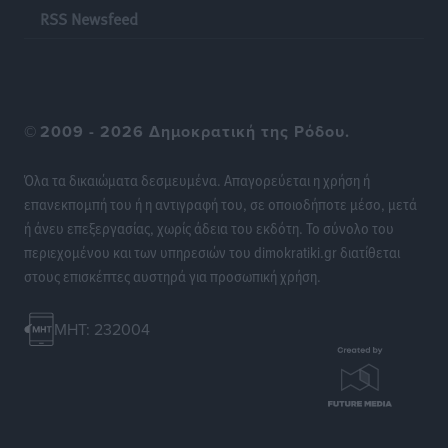
RSS Newsfeed
Γ.Σ. Διαγόρας: Το οργανόγραμμα των Ακαδημιών
Αθλητικά
•
πριν 23 ώρες
Σταυρός Καλυθιών: Απέκτησε και την Ειρήνη
©
2009 - 2026 Δημοκρατική της Ρόδου.
Καρελλάκη
Αθλητικά
•
πριν 24 ώρες
Όλα τα δικαιώματα δεσμευμένα. Απαγορεύεται η χρήση ή
επανεκπομπή του ή η αντιγραφή του, σε οποιοδήποτε μέσο, μετά
Πρωτάθλημα Καλαθοσφαίρισης Δικηγορικών
ή άνευ επεξεργασίας, χωρίς άδεια του εκδότη. Το σύνολο του
Συλλόγων Ελλάδας και Κύπρου: Η Ρόδος φιλοξένησε
περιεχομένου και των υπηρεσιών του dimokratiki.gr διατίθεται
με επιτυχία την 17η διοργάνωση
στους επισκέπτες αυστηρά για προσωπική χρήση.
Αθλητικά
•
πριν 24 ώρες
MHT: 232004