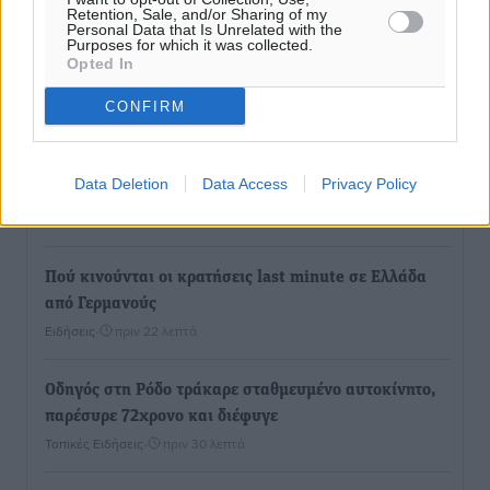
Retention, Sale, and/or Sharing of my
Δεύτερη πηγή εισοδήματος για τους επαγγελματίες
Personal Data that Is Unrelated with the
Purposes for which it was collected.
ψαράδες ο αλιευτικός τουρισμός
Opted In
Ειδήσεις
•
πριν 8 λεπτά
CONFIRM
Ακαθάριστα οικόπεδα: Τι γίνεται όταν ο ιδιοκτήτης
δεν τα καθαρίσει – Πώς κινούνται δήμοι και ΠΣ,
Data Deletion
Data Access
Privacy Policy
ποιος πληρώνει τον λογαριασμό
Τοπικές Ειδήσεις
•
πριν 16 λεπτά
Πού κινούνται οι κρατήσεις last minute σε Ελλάδα
από Γερμανούς
Ειδήσεις
•
πριν 22 λεπτά
Οδηγός στη Ρόδο τράκαρε σταθμευμένο αυτοκίνητο,
παρέσυρε 72χρονο και διέφυγε
Τοπικές Ειδήσεις
•
πριν 30 λεπτά