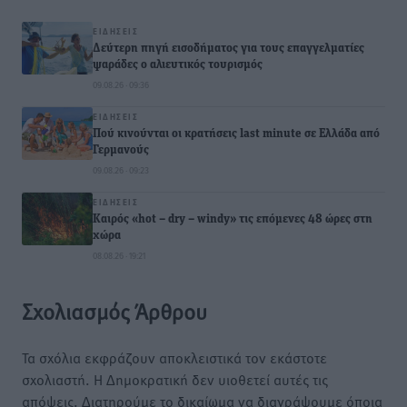
ΕΙΔΉΣΕΙΣ
Δεύτερη πηγή εισοδήματος για τους επαγγελματίες
ψαράδες ο αλιευτικός τουρισμός
09.08.26 · 09:36
ΕΙΔΉΣΕΙΣ
Πού κινούνται οι κρατήσεις last minute σε Ελλάδα από
Γερμανούς
09.08.26 · 09:23
ΕΙΔΉΣΕΙΣ
Καιρός «hot – dry – windy» τις επόμενες 48 ώρες στη
χώρα
08.08.26 · 19:21
Σχολιασμός Άρθρου
Τα σχόλια εκφράζουν αποκλειστικά τον εκάστοτε
σχολιαστή. Η Δημοκρατική δεν υιοθετεί αυτές τις
απόψεις. Διατηρούμε το δικαίωμα να διαγράψουμε όποια