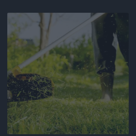
Ειδήσεις
•
πριν 15 ώρες
Στον Άγιο Νικόλαο Χάλκης ανοίγει ξανά το
ανανεωμένο εκκλησιαστικό μουσείο από τη Λέσχη
Lions Χάλκης
Τοπικές Ειδήσεις
•
πριν 16 ώρες
Ρόδος: «Βουλιάζει» από τουρίστες – Πάνω από 1 εκατ.
επιβάτες και 55 κρουαζιερόπλοια
Τοπικές Ειδήσεις
•
πριν 16 ώρες
Γ’ Εθνική Κατηγορία: Οι ημερομηνίες των
αγωνιστικών της κανονικής περιόδου
Αθλητικά
•
πριν 21 ώρες
Συνελήφθησαν δύο άτομα στην Κάρπαθο για άγρα
πελατών
Τοπικές Ειδήσεις
•
πριν 21 ώρες