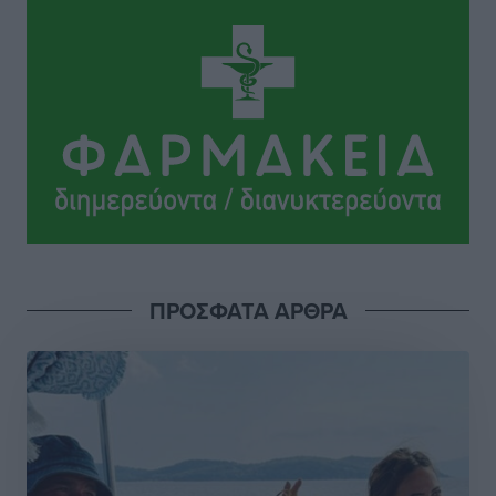
όχι με υποσχέσεις
Δημο-Κρίσεις
•
πριν 2 ώρες
Ροδάκινα: 9 οφέλη στην υγεία του ανθρώπου
Τοπικές Ειδήσεις
•
πριν 2 ώρες
Καιρός «hot – dry – windy» τις επόμενες 48 ώρες στη
χώρα
Ειδήσεις
•
πριν 14 ώρες
Δύο σχολεία της Λέρου αλλάζουν όψη με δωρεά
ΠΡΟΣΦΑΤΑ ΑΡΘΡΑ
αγάπης για τα παιδιά
Τοπικές Ειδήσεις
•
πριν 15 ώρες
Τουρισμός: Με θετικό πρόσημο έως τώρα η χρονιά,
παρά τα σκαμπανεβάσματα
Ειδήσεις
•
πριν 15 ώρες