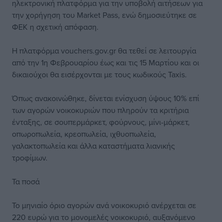
ηλεκτρονική πλατφόρμα για την υποβολή αιτήσεων για
την χορήγηση του Market Pass, ενώ δημοσιεύτηκε σε
ΦΕΚ η σχετική απόφαση.
Η πλατφόρμα vouchers.gov.gr θα τεθεί σε λειτουργία
από την 1η Φεβρουαρίου έως και τις 15 Μαρτίου και οι
δικαιούχοι θα εισέρχονται με τους κωδικούς Taxis.
Όπως ανακοινώθηκε, δίνεται ενίσχυση ύψους 10% επί
των αγορών νοικοκυριών που πληρούν τα κριτήρια
ένταξης, σε σουπερμάρκετ, φούρνους, μίνι-μάρκετ,
οπωροπωλεία, κρεοπωλεία, ιχθυοπωλεία,
γαλακτοπωλεία και άλλα καταστήματα λιανικής
τροφίμων.
Τα ποσά
Το μηνιαίο όριο αγορών ανά νοικοκυριό ανέρχεται σε
220 ευρώ για το μονομελές νοικοκυριό, αυξανόμενο