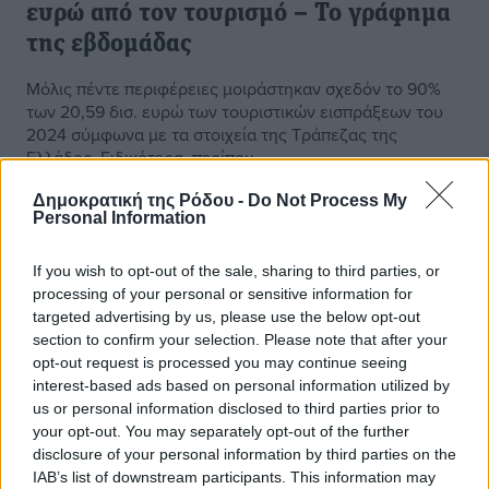
ευρώ από τον τουρισμό – Το γράφημα
της εβδομάδας
Μόλις πέντε περιφέρειες μοιράστηκαν σχεδόν το 90%
των 20,59 δισ. ευρώ των τουριστικών εισπράξεων του
2024 σύμφωνα με τα στοιχεία της Τράπεζας της
Ελλάδος. Ειδικότερα, περίπου ...
Δημοκρατική της Ρόδου -
Do Not Process My
12.05.25, 09:07
Personal Information
o καιρός τώρα:
If you wish to opt-out of the sale, sharing to third parties, or
25
°
processing of your personal or sensitive information for
αίθριος καιρός
targeted advertising by us, please use the below opt-out
51
%
section to confirm your selection. Please note that after your
11
km/h
opt-out request is processed you may continue seeing
Δ
interest-based ads based on personal information utilized by
us or personal information disclosed to third parties prior to
25
27
°/
°
your opt-out. You may separately opt-out of the further
06:18
disclosure of your personal information by third parties on the
20:06
IAB’s list of downstream participants. This information may