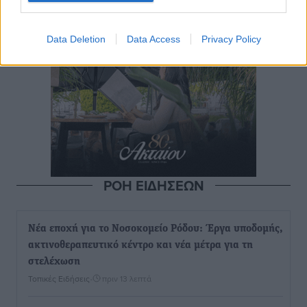
Data Deletion
Data Access
Privacy Policy
ΡΟΗ ΕΙΔΗΣΕΩΝ
Νέα εποχή για το Νοσοκομείο Ρόδου: Έργα υποδομής,
ακτινοθεραπευτικό κέντρο και νέα μέτρα για τη
στελέχωση
Τοπικές Ειδήσεις
•
πριν 13 λεπτά