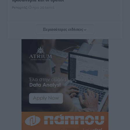
προσωνύμια και οι θρύλοι
Ρεπορτάζ
•
πριν 20 λεπτά
Τριήμερο εξόδου: Πάνω από 129.000 επιβάτες
Περισσότερες ειδήσεις
αναχωρούν από Πειραιά, Ραφήνα και Λαύριο
Ειδήσεις
•
πριν 14 ώρες
Τι αλλάζει το χωροταξικό στις τουριστικές επενδύσεις
Τοπικές Ειδήσεις
•
πριν 14 ώρες
ΥΠΑΑΤ: 12,5 εκατ. ευρώ στις 13 Περιφέρειες για μέτρα
βιοασφάλειας
Τοπικές Ειδήσεις
•
πριν 14 ώρες
Ποιοι φοιτητές μπορούν να λάβουν ενίσχυση για
στέγη έως 2.500 ευρώ
Ειδήσεις
•
πριν 14 ώρες