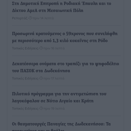
Στη Δημοτική Επιτροπή η Ροδιακή Έπαυλη και το
Δίκτυο ΑμεΑ στη Μεσαιωνική Πόλη
Ρεπορτάζ
•
πριν 14 λεπτά
Προσωρινά κρατούμενος ο 59χρονος που συνελήφθη
με περισσότερο από 1,3 κιλό κοκαΐνης στη Ρόδο
Τοπικές Ειδήσεις
•
πριν 16 λεπτά
Δεκατέσσερα ονόματα στο τραπέζι για το ψηφοδέλτιο
του ΠΑΣΟΚ στα Δωδεκάνησα
Τοπικές Ειδήσεις
•
πριν 17 λεπτά
Πιλοτικό πρόγραμμα για την αντιμετώπιση του
λαγοκέφαλου σε Νότιο Αιγαίο και Κρήτη
Τοπικές Ειδήσεις
•
πριν 19 λεπτά
Οι θαυματουργές Παναγίες της Δωδεκανήσου: Τα