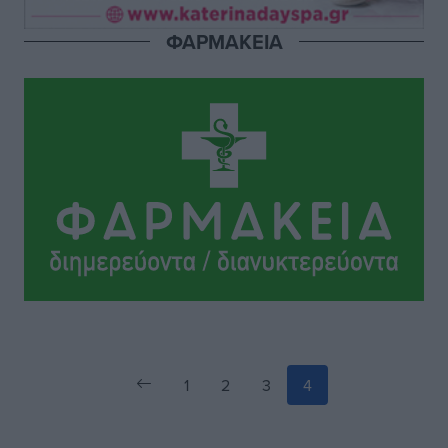
Ατρόμητος Διμυλιάς: Ο Μαργαρίτης και μία
ΦΑΡΜΑΚΕΙΑ
αδιαπραγμάτευτη φιλοσοφία
Αθλητικά
•
πριν 16 ώρες
Γ.Σ. Διαγόρας: Επέστρεψε στις Ακαδημίες η Ειρήνη
Παπαεμμανουήλ
Αθλητικά
•
πριν 17 ώρες
1
2
3
4