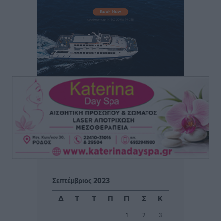
Έκτακτη συνεδρίαση της Δημοτικής Επιτροπής Ρόδου
αύριο Παρασκευή 7 Αυγούστου
Τοπικές Ειδήσεις
•
πριν 3 ώρες
ΑΕΡΑ: Δεν σταματάει να ενισχύεται, νέο απόκτημα ο
Μητρόπουλος
Αθλητικά
•
πριν 3 ώρες
Κλεάνθης: Δουλειές μετά ευχαριστιών στο γήπεδο,
ατομικό για δύο
Αθλητικά
•
πριν 3 ώρες
Φοίβος: Εν αναμονή του Νίκου Λαζίδη
Αθλητικά
•
πριν 3 ώρες
Σεπτέμβριος 2023
Ιάλυσος Β’: Νωρίς νωρίς μπήκαν στα βάσανα της
Δ
Τ
Τ
Π
Π
Σ
Κ
προετοιμασίας
1
2
3
Αθλητικά
•
πριν 3 ώρες