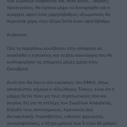
των Σωμάτων Ασφαλείας και, κατά άλλες… ακραίες
προσεγγίσεις, θα έφτανε μέχρι να διαταραχθεί και η
ιεραρχία, αφού ένας χαμηλόβαθμος αξιωματικός θα
περνούσε χάρη στην έξτρα 5ετία έναν υψηλόβαθμο.
Ανάκληση
Ολα τα παραπάνω συνέβαλαν στην απόφαση να
ανακληθεί η εγκύκλιος και να βγει καινούργια που θα
κυκλοφορήσει τις επόμενες μέρες (μέσα στον
Οκτώβριο).
Αυτό που θα λέει η νέα εγκύκλιος του ΕΦΚΑ, όπως
αποκαλύπτει σήμερα ο «Ελεύθερος Τύπος», είναι ότι η
μάχιμη 5ετία τόσο για τους στρατιωτικούς όσο και
(κυρίως δε) για τα στελέχη των Σωμάτων Ασφαλείας,
δηλαδή τους αστυνομικούς, λιμενικούς (και
Ακτοφυλακή), πυροσβέστες, ειδικούς φρουρούς,
συνοροφύλακες, ο έξτρα χρόνος των 5 ετών θα μπορεί