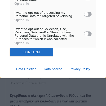
Opted In
I want to opt-out of processing my
Personal Data for Targeted Advertising.
Opted In
I want to opt-out of Collection, Use,
Retention, Sale, and/or Sharing of my
Personal Data that Is Unrelated with the
Purposes for which it was collected.
Opted In
CONFIRM
Ροή ειδήσεων
Data Deletion
Data Access
Privacy Policy
Παρουσίαση βιβλίου του Α. Χατζημιχαήλ – Τιμητική
εκδήλωση για τους αυτοδιοικητικούς της Κω
Πολιτιστικά
•
πριν 40 λεπτά
Εγκρίθηκε η ηλεκτρική διασύνδεση Ρόδου και Κω
μέσω υποβρύχιων καλωδίων με την ηπειρωτική