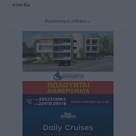
στην Κω
Τοπικές Ειδήσεις
•
πριν 2 ώρες
Περισσότερες ειδήσεις
Αυτοκίνητο μπήκε παράνομα σε μονόδρομο στο
Μαστιχάρι – Αναποδογύρισε όχημα με μητέρα και
5χρονο παιδί
Τοπικές Ειδήσεις
•
πριν 3 ώρες
“Η Ευρώπη αντιμετώπιζε το προσφυγικό σαν ταινία
τρόμου” – Η συγκλονιστική μαρτυρία της Χαρούλας
Γιασιράνη στον RV για τα γεγονότα που οδήγησαν στο
Σύμφωνο της Λέρου
Τοπικές Ειδήσεις
•
πριν 3 ώρες
Συναυλία με τον Γιάννη Κότσιρα στις 21 Αυγούστου
Πολιτιστικά
•
πριν 3 ώρες