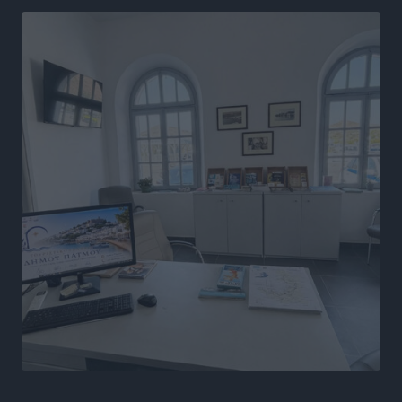
Αθλητικά
•
πριν 7 ώρες
Α.Σ. Ρόδος: Ξανά στα «πράσινα» ο Νίκος Κοντίτσης
Αθλητικά
•
πριν 7 ώρες
Συναυλία Μάριου Φραγκούλη – Γιώργου Περρή στην
Κάσο
Πολιτιστικά
•
πριν 7 ώρες
Την άρση των εμποδίων για την άμεση λειτουργία του
βρεφονηπιακού σταθμού στην Κάσο, ζητά ο Μάνος
Κόνσολας
Τοπικές Ειδήσεις
•
πριν 8 ώρες
Κλειστή αύριο βράδυ η παραλιακή οδός στο λιμάνι της
Κω
Τοπικές Ειδήσεις
•
πριν 8 ώρες