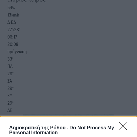
54
%
13
km/h
Δ-ΒΔ
27
28
°/
°
06:17
20:08
πρόγνωση:
33
°
ΠΑ
28
°
ΣΑ
29
°
ΚΥ
29
°
ΔΕ
Δημοκρατική της Ρόδου -
Do Not Process My
Personal Information