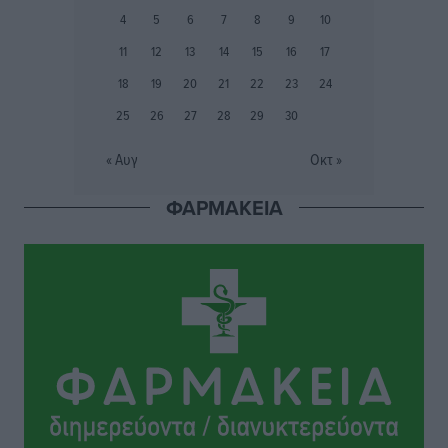
4
5
6
7
8
9
10
Εθνικός Αρχίπολης: Μεγάλο βήμα προόδου η ίδρυση
11
12
13
14
15
16
17
Ακαδημίας
18
19
20
21
22
23
24
Αθλητικά
•
πριν 3 ώρες
25
26
27
28
29
30
Ιππότες: Με το βλέμμα στραμμένο στο μέλλον
« Αυγ
Οκτ »
Αθλητικά
•
πριν 3 ώρες
ΦΑΡΜΑΚΕΙΑ
ΠΑΜΕ ΣΤΟΙΧΗΜΑ: Περισσότερα από 95 εκατομμύρια
ευρώ σε κέρδη μοίρασε τον Ιούλιο
Αθλητικά
•
πριν 4 ώρες
Ολοκλήρωση του έργου αναβάθμισης των
υποδομών του Νεστορίδειου Μελάθρου
Τοπικές Ειδήσεις
•
πριν 4 ώρες
Γ.Σ. Διαγόρας: Στα «κυανέρυθρα» ο Janni Pembe