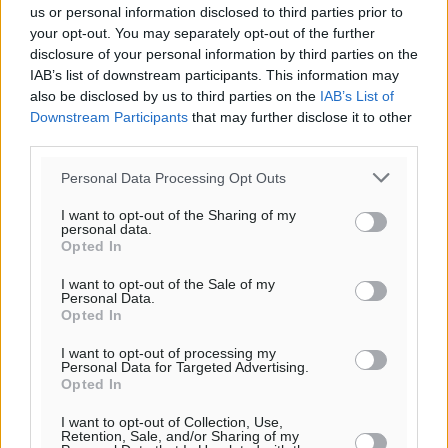
us or personal information disclosed to third parties prior to
your opt-out. You may separately opt-out of the further
disclosure of your personal information by third parties on the
IAB’s list of downstream participants. This information may
also be disclosed by us to third parties on the
IAB’s List of
Downstream Participants
that may further disclose it to other
third parties.
Personal Data Processing Opt Outs
Εχασε την μάχη έναντι της «INTRUM»
η ΚΑΪΡ!
I want to opt-out of the Sharing of my
personal data.
Opted In
Mε την υπ’ αριθμ. 238/2023 απόφαση του Τριμελούς
Εφετείου Δωδεκανήσου απορρίφθηκε ουσία η έφεση
I want to opt-out of the Sale of my
που άσκησε η ΚΑΙΡ ΑΕ για την ακύρωση της υπ’ αριθμ.
Personal Data.
18/2022 απόφασης του ...
Opted In
I want to opt-out of processing my
12.08.23, 08:23
Personal Data for Targeted Advertising.
Opted In
o καιρός τώρα:
I want to opt-out of Collection, Use,
30
°
Retention, Sale, and/or Sharing of my