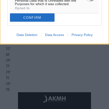
αίθριος καιρός
Personal Data that Is Unrelated with the
Purposes for which it was collected.
63
%
Opted In
10
km/h
CONFIRM
Α-ΝΑ
30
32
°/
°
06:19
Data Deletion
Data Access
Privacy Policy
20:05
πρόγνωση:
32
°
ΔΕ
29
°
ΤΡ
29
°
ΤΕ
29
°
ΠΕ