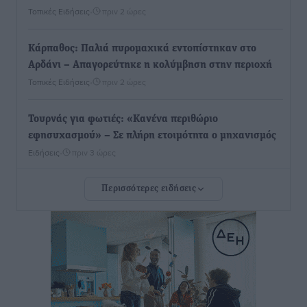
Τοπικές Ειδήσεις
•
πριν 2 ώρες
Κάρπαθος: Παλιά πυρομαχικά εντοπίστηκαν στο
Αρδάνι – Απαγορεύτηκε η κολύμβηση στην περιοχή
Τοπικές Ειδήσεις
•
πριν 2 ώρες
Τουρνάς για φωτιές: «Κανένα περιθώριο
εφησυχασμού» – Σε πλήρη ετοιμότητα ο μηχανισμός
Ειδήσεις
•
πριν 3 ώρες
Περισσότερες ειδήσεις
Καιρός: Επιμένουν οι υψηλές θερμοκρασίες – Ισχυρά
μελτέμια έως 9 μποφόρ, σε «Red Code» 6 περιοχές
Τοπικές Ειδήσεις
•
πριν 4 ώρες
Τα φοιτητικά ενοίκια «τινάζουν στον αέρα» τους
οικογενειακούς προϋπολογισμούς
Ειδήσεις
•
πριν 4 ώρες