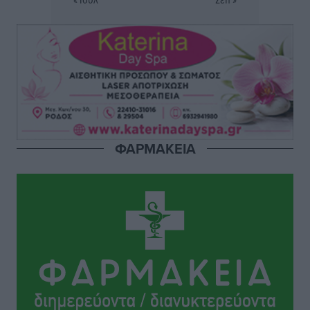
Το νέο Ειδικό Χωροταξικό για τον Τουρισμό
ξανασχεδιάζει τον επενδυτικό χάρτη της Ρόδου
Τοπικές Ειδήσεις
•
πριν 6 ώρες
Γιάννης Βασιλάκης: «Η Πρωτοβάθμια Φροντίδα
Υγείας πρέπει να φτάνει σε κάθε γωνιά – Ενισχύουμε
τις δομές, δεν τις αποδυναμώνουμε»
ΦΑΡΜΑΚΕΙΑ
Συνεντεύξεις
•
πριν 6 ώρες
Ιδρυμα Ωνάση: Το όραμα πίσω από τα δύο νέα
σχολεία της Ρόδου
Συνεντεύξεις
•
πριν 6 ώρες
Μιχάλης Χουρδάκης: «Η χώρα χρειάζεται μια
αξιόπιστη εναλλακτική κυβερνητική πρόταση»
Συνεντεύξεις
•
πριν 6 ώρες