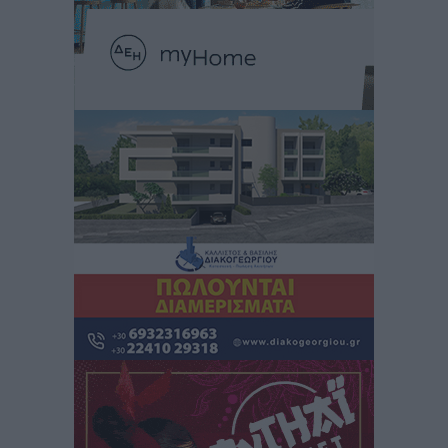
Δύο νέοι ξενώνες παραδόθηκαν στις Ένοπλες
Δυνάμεις στη νήσο Ρω
Τοπικές Ειδήσεις
•
πριν 4 ώρες
Συνεχίζεται η έξοδος του Αυγούστου – Πάνω από
34.000 αναχωρούν σήμερα μόνο από τον Πειραιά
Ειδήσεις
•
πριν 4 ώρες
Μόνιμες θέσεις στους παιδικούς σταθμούς: Οι
προϋποθέσεις, η 24μηνη εμπειρία και οι προθεσμίες
για τους δήμους
Τοπικές Ειδήσεις
•
πριν 4 ώρες
Δεύτερη πηγή εισοδήματος για τους επαγγελματίες
ψαράδες ο αλιευτικός τουρισμός
Ειδήσεις
•
πριν 5 ώρες