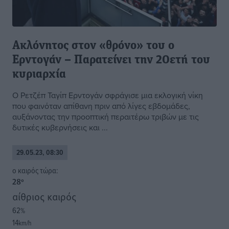
Ακλόνητος στον «θρόνο» του ο
Ερντογάν – Παρατείνει την 20ετή του
κυριαρχία
Ο Ρετζέπ Ταγίπ Ερντογάν σφράγισε μια εκλογική νίκη
που φαινόταν απίθανη πριν από λίγες εβδομάδες,
αυξάνοντας την προοπτική περαιτέρω τριβών με τις
δυτικές κυβερνήσεις και ...
29.05.23, 08:30
o καιρός τώρα:
28
°
αίθριος καιρός
62
%
14
km/h