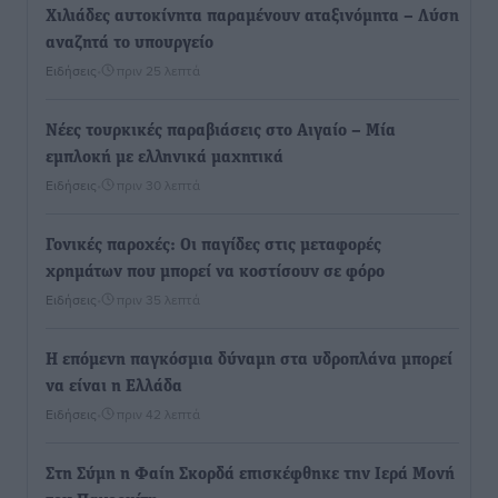
Χιλιάδες αυτοκίνητα παραμένουν αταξινόμητα – Λύση
αναζητά το υπουργείο
Ειδήσεις
•
πριν 25 λεπτά
Νέες τουρκικές παραβιάσεις στο Αιγαίο – Μία
εμπλοκή με ελληνικά μαχητικά
Ειδήσεις
•
πριν 30 λεπτά
Γονικές παροχές: Οι παγίδες στις μεταφορές
χρημάτων που μπορεί να κοστίσουν σε φόρο
Ειδήσεις
•
πριν 35 λεπτά
Η επόμενη παγκόσμια δύναμη στα υδροπλάνα μπορεί
να είναι η Ελλάδα
Ειδήσεις
•
πριν 42 λεπτά
Στη Σύμη η Φαίη Σκορδά επισκέφθηκε την Ιερά Μονή