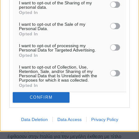
I want to opt-out of the Sharing of my
personal data.
Opted In
I want to opt-out of the Sale of my
Personal Data.
Opted In
I want to opt-out of processing my
Personal Data for Targeted Advertising.
Opted In
I want to opt-out of Collection, Use,
Retention, Sale, and/or Sharing of my
Personal Data that Is Unrelated with the
Purposes for which it was collected.
Opted In
CONFIRM
Η Ρόδος ταξιδεύει στην Ιταλία και τιμά
τον Afro Basaldella!
Data Deletion
Data Access
Privacy Policy
Πέντε έργα εξαίρετης τεχνικής του Afro Basaldella,
έφθασαν στην Ιταλία για την μεγάλη έκθεση με τίτλο