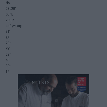
ΝΔ
28
29
°/
°
06:18
20:07
πρόγνωση:
31
°
ΣΑ
29
°
ΚΥ
29
°
ΔΕ
30
°
ΤΡ