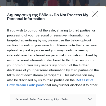
Δημοκρατική της Ρόδου -
Do Not Process My
Personal Information
If you wish to opt-out of the sale, sharing to third parties, or
processing of your personal or sensitive information for
Στο συνέδριο “Πράσινη Μετάβαση και
targeted advertising by us, please use the below opt-out
section to confirm your selection. Please note that after your
Κυκλική Οικονομία στην Τοπική
opt-out request is processed you may continue seeing
Αυτοδιοίκηση” συμμετείχε ο
interest-based ads based on personal information utilized by
Δήμαρχος Χάλκης
us or personal information disclosed to third parties prior to
your opt-out. You may separately opt-out of the further
Ο Δήμαρχος Χάλκης κ. Φραγκάκης Ευάγγελος
disclosure of your personal information by third parties on the
συμμετείχε στο Επιστημονικό Συνέδριο” Πράσινη
IAB’s list of downstream participants. This information may
Μετάβαση και Κυκλική Οικονομία στην Τοπική
also be disclosed by us to third parties on the
IAB’s List of
Αυτοδιοίκηση ” προσκεκλημένος του ...
Downstream Participants
that may further disclose it to other
third parties.
29.05.23, 10:15
Personal Data Processing Opt Outs