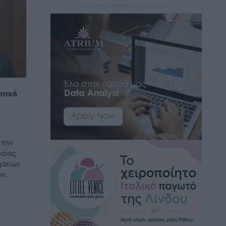
εντοπίστηκαν στο Αρδάνι –
Απαγορεύτηκε η κολύμβηση στην
περιοχή
Τοπικές Ειδήσεις
•
πριν 19 ώρες
Τουρνάς για φωτιές: «Κανένα
περιθώριο εφησυχασμού» – Σε πλήρη
ητική
ετοιμότητα ο μηχανισμός
Ειδήσεις
•
πριν 20 ώρες
Καιρός: Επιμένουν οι υψηλές
 την
θερμοκρασίες – Ισχυρά μελτέμια έως 9
υσίας
μποφόρ, σε «Red Code» 6 περιοχές
ιήσεων
Τοπικές Ειδήσεις
•
πριν 20 ώρες
ν,
Τα φοιτητικά ενοίκια «τινάζουν στον
αέρα» τους οικογενειακούς
προϋπολογισμούς