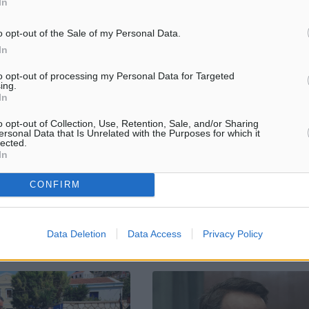
In
o opt-out of the Sale of my Personal Data.
In
to opt-out of processing my Personal Data for Targeted
ing.
νος Βαλαωρίτης
Μηνιαία δραστηριότητα της Γενι
In
Περιφερειακής Αστυνομικής
μαντικός Έλληνας ποιητής,
Διεύθυνσης Νοτίου Αιγαίου
o opt-out of Collection, Use, Retention, Sale, and/or Sharing
 δοκιμιογράφος και
ersonal Data that Is Unrelated with the Purposes for which it
Συλλήψεις – Κατασχέσεις- Στατι
της λογοτεχνίας, Νάνος
lected.
δεδομένα οδικής ασφάλειας Η
In
 το βράδυ της Πέμπτης, σε
Ελληνική Αστυνομία, συνεπής σ
ών. Τη δυσάρεστη είδηση ...
αρχή της ανοιχτής διακυβέρνησ
CONFIRM
της ενημέρωσης του πολίτη για τ
6
13.09.19, 13:53
Data Deletion
Data Access
Privacy Policy