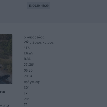
13.09.19, 15:29
o καιρός τώρα:
αίθριος καιρός
26
°
48
%
13
km/h
Β-ΒΑ
27
30
°/
°
06:20
20:04
πρόγνωση:
30
°
στα
ΤΡ
28
°
ΤΕ
ν στα