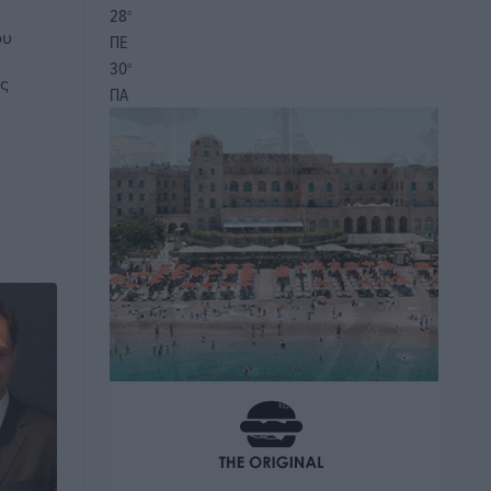
28
°
ου
ΠΕ
30
°
ής
ΠΑ