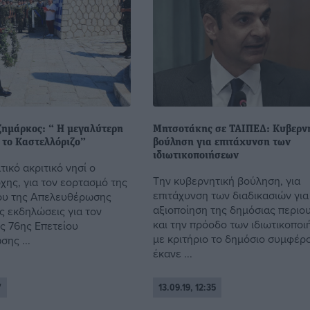
ζημάρκος: “ Η μεγαλύτερη
Μητσοτάκης σε ΤΑΙΠΕΔ: Κυβερν
 το Καστελλόριζο”
βούληση για επιτάχυνση των
ιδιωτικοποιήσεων
ικό ακριτικό νησί ο
Την κυβερνητική βούληση, για
χης, για τον εορτασμό της
επιτάχυνση των διαδικασιών για
ου της Απελευθέρωσης
αξιοποίηση της δημόσιας περιο
ς εκδηλώσεις για τον
και την πρόοδο των ιδιωτικοπο
ς 76ης Επετείου
με κριτήριο το δημόσιο συμφέρο
ης ...
έκανε ...
7
13.09.19, 12:35