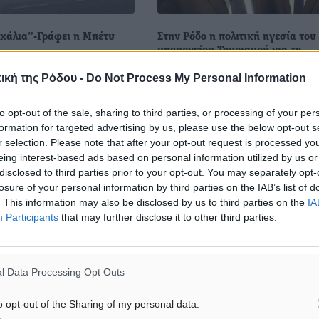
χάλια”-Γράφει η Μπέτυ
Στην Ρόδο η πολιτική ηγεσία του
υπουργείου Τουρισμού για το
Περιφερειακό Συμβούλιο Τουρισ
αθημερινά από την
ική της Ρόδου -
Do Not Process My Personal Information
Την Ρόδο θα επισκεφθεί την Δε
ς Παναγιάς Τσαμπίκας στον
16 Σεπτεμβρίου η πολιτική ηγεσί
τη δουλειά
to opt-out of the sale, sharing to third parties, or processing of your per
υπουργείου Τουρισμού στο πλαί
ύσα τις τελευταίες μέρες
formation for targeted advertising by us, please use the below opt-out s
ενημέρωσης των περιφερειών γ
ασία για το στήσιμο του
r selection. Please note that after your opt-out request is processed y
σύσταση του Περιφερειακού ...
eing interest-based ads based on personal information utilized by us or
disclosed to third parties prior to your opt-out. You may separately opt-
losure of your personal information by third parties on the IAB’s list of
4
13.09.19, 14:55
. This information may also be disclosed by us to third parties on the
IA
Participants
that may further disclose it to other third parties.
l Data Processing Opt Outs
o opt-out of the Sharing of my personal data.