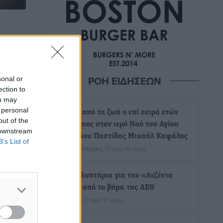
μού
υτέρα
α του
ΡΟΗ ΕΙΔΗΣΕΩΝ
sonal or
σιο
ection to
ια την
ou may
 personal
Έφυγε από τη ζωή ο επί σειρά ετών
out of the
εφημέριος στον ιερό Ναό του Αγίου
 downstream
Νικολάου Παστίδας Μιχαήλ Καψάλης
B’s List of
Τοπικές Ειδήσεις
•
πριν 15 ώρες
Αποκαλυπτήρια για την «Ατζέντα
2030» από το βήμα της ΔΕΘ
Ειδήσεις
•
πριν 17 ώρες