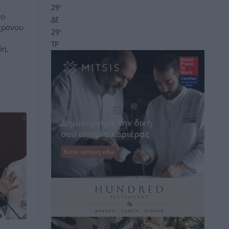
29
°
το
ΔΕ
χρονου
29
°
ΤΡ
δη,