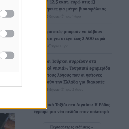
ΥΠΑΑΤ: 12,5 εκατ. ευρώ στις 13
Περιφέρειες για μέτρα βιοασφάλειας
Τοπικές Ειδήσεις
•
πριν 1 ώρα
 του
Ποιοι φοιτητές μπορούν να λάβουν
ηρίων
ενίσχυση για στέγη έως 2.500 ευρώ
Ειδήσεις
•
πριν 1 ώρα
σης
«Γιατί οι Τούρκοι συρρέουν στα
και
ελληνικά νησιά»: Τουρκική εφημερίδα
εξηγεί τους λόγους που οι γείτονες
 στο ...
προτιμούν την Ελλάδα για διακοπές
Τοπικές Ειδήσεις
•
πριν 2 ώρες
«Μουσικό Ταξίδι στο Αιγαίο»: Η Ρόδος
έγραψε μια νέα σελίδα στον πολιτισμό
Πολιτιστικά
•
πριν 2 ώρες
Περισσότερες ειδήσεις