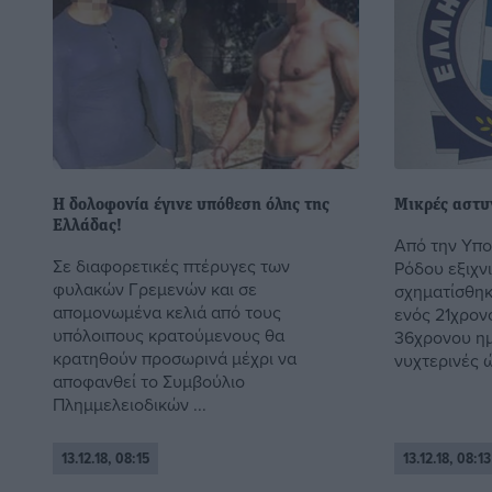
Η δολοφονία έγινε υπόθεση όλης της
Μικρές αστυν
Ελλάδας!
Από την Υπ
Σε διαφορετικές πτέρυγες των
Ρόδου εξιχν
φυλακών Γρεμενών και σε
σχηματίσθηκ
απομονωμένα κελιά από τους
ενός 21χρον
υπόλοιπους κρατούμενους θα
36χρονου ημ
κρατηθούν προσωρινά μέχρι να
νυχτερινές ώ
αποφανθεί το Συμβούλιο
Πλημμελειοδικών ...
13.12.18, 08:15
13.12.18, 08:13