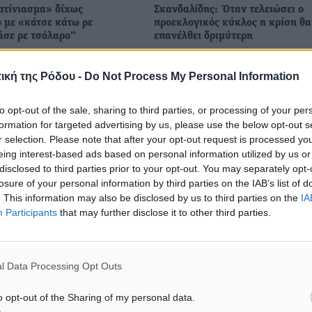
ατίνιασμα» δίχως
Σκανδαλίδης: Όταν τελειώσει ο
 με «κάτσε κάτω ρε
προεκλογικός κύκλος η κρίση θα
άσε ρε τσόλαρο”
επανέλθει δριμύτερη
διακές συγκρούσεις
“Ο κρατικός προϋπολογισμός το
συζήτηση του κρατικού
εμφανίζει ανάγλυφα τα προβλή
ική της Ρόδου -
Do Not Process My Personal Information
μού για το 2019 στην
και τα αδιέξοδα που αντιμετωπίζ
ης Βουλής, ενώ δεν
χώρα για τα οποία δεν διαφαίνε
to opt-out of the sale, sharing to third parties, or processing of your per
τατοι και χυδαίοι
καμία προοπτική επίλυσης. ...
formation for targeted advertising by us, please use the below opt-out s
ί μεταξύ ...
r selection. Please note that after your opt-out request is processed y
eing interest-based ads based on personal information utilized by us or
disclosed to third parties prior to your opt-out. You may separately opt-
13.12.18, 09:08
losure of your personal information by third parties on the IAB’s list of
. This information may also be disclosed by us to third parties on the
IA
Participants
that may further disclose it to other third parties.
l Data Processing Opt Outs
o opt-out of the Sharing of my personal data.