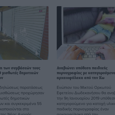
η των συμβάσεών τους
Αναβιώνει υπόθεση παιδικής
9 μισθωτές δημοτικών
πορνογραφίας με κατηγορούμεν
ων
αρχαιοφύλακα από την Κω
 δηλώσεως παρατάσεως
Ενώπιον του Μικτού Ορκωτού
μισθώσεως προχώρησαν
Εφετείου Δωδεκανήσου θα ανα
θωτές δημοτικών
την 9η Ιανουαρίου 2019 υπόθεσ
ν και συγκεκριμένα 55
κατηγορούμενο για κατοχή υλικ
ιοποιούνται στο
παιδικής πορνογραφίας έναν
της Νέας Αγοράς ...
αρχαιοφύλακα από την ...