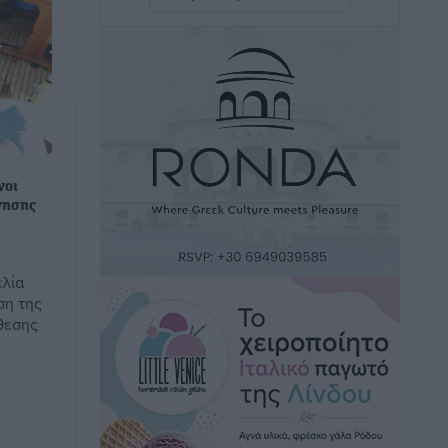
Άμεσα μέτρα για την ενίσχυση του
Νοσοκομείου Ρόδου και αντιμετώπιση
των ελλείψεων προσωπικού
ανακοίνωσε ο Άδωνις Γεωργιάδης
Τοπικές Ειδήσεις
•
πριν 2 ώρες
Iατρικός Σύλλογος Ροδου προς Α.
νοι
Γεωργιάδη: Στρατηγικές Προτάσεις για
νησης
την Ενίσχυση της Δημόσιας Υγείας στη
Νησιωτική Ελλάδα και στα
Νοσοκομεία της Γ΄ Ζώνης
ελία
Τοπικές Ειδήσεις
•
πριν 2 ώρες
ση της
θεσης
Πάνθηρες: Ξεκίνησαν αισιόδοξοι για
την παρθενική “πτήση” τους
Αθλητικά
•
πριν 3 ώρες