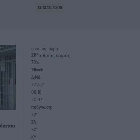
13.12.18, 10:10
o καιρός τώρα:
αίθριος καιρός
28
°
78
%
14
km/h
Δ-ΝΔ
27
27
°/
°
06:18
20:07
πρόγνωση:
32
°
ΣΑ
όκειται
30
°
ΚΥ