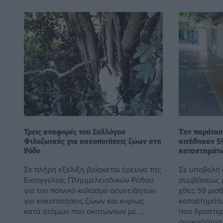
Τρεις αναφορές του Συλλόγου
Την παράτασ
Φιλοζωικής για κακοποιήσεις ζώων στη
αιτήθηκαν 5
Ρόδο
καταστημάτ
Σε πλήρη εξέλιξη βρίσκεται έρευνα της
Σε υποβολή
Εισαγγελίας Πλημμελειοδικών Ρόδου
συμβάσεως 
για τον ποινικό κολασμό ασυνείδητων
χθες 59 μισ
για κακοποιήσεις ζώων και κυρίως
καταστημάτω
κατά ατόμων που σκοτώνουν με ...
που δραστηρ
συγκρότημα 