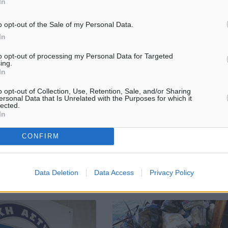
In
o opt-out of the Sale of my Personal Data.
In
to opt-out of processing my Personal Data for Targeted
ου μοίρασε τρόφιμα σε
Eκλογοαπολογιστική συνέλευση
ing.
ς του προγράμματος ΚΕΑ/
Σωματείου Ιδιοκτητών Φροντιστ
In
Το Σωματείο Ιδιοκτητών
o opt-out of Collection, Use, Retention, Sale, and/or Sharing
 των εορτών των
Φροντιστηρίων Β΄Βάθμιας Εκπ/
ersonal Data that Is Unrelated with the Purposes for which it
ων και της υλοποίησης του
Δωδ/σου πραγματοποιεί
lected.
ς του Ταμείου
In
εκλογοαπολογιστική συνέλευση 
 Βοήθειας Απόρων
αρχαιρεσίες την Παρασκευή 14
, ο Δήμαρχος Ρόδου
Δεκεμβρίου 2018, στις 10.00 π.μ.
CONFIRM
ιάκος, με την ...
13.12.18, 08:46
Data Deletion
Data Access
Privacy Policy