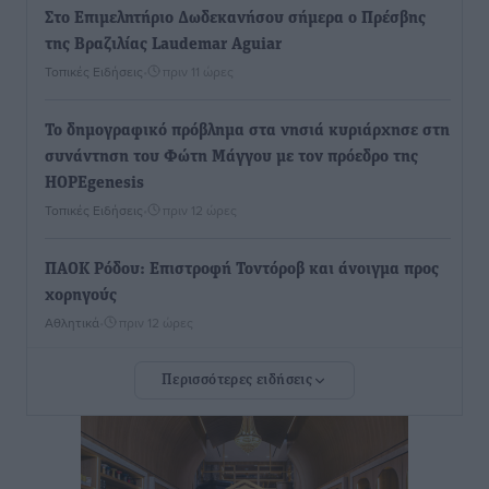
Στο Επιμελητήριο Δωδεκανήσου σήμερα ο Πρέσβης
της Βραζιλίας Laudemar Aguiar
Τοπικές Ειδήσεις
•
πριν 11 ώρες
To δημογραφικό πρόβλημα στα νησιά κυριάρχησε στη
συνάντηση του Φώτη Μάγγου με τον πρόεδρο της
HOPEgenesis
Τοπικές Ειδήσεις
•
πριν 12 ώρες
ΠΑΟΚ Ρόδου: Επιστροφή Τοντόροβ και άνοιγμα προς
χορηγούς
Αθλητικά
•
πριν 12 ώρες
Περισσότερες ειδήσεις
Rhodes Beyond Summer – Εκεί που το καλοκαίρι
είναι μόνο η αρχή
Τοπικές Ειδήσεις
•
πριν 12 ώρες