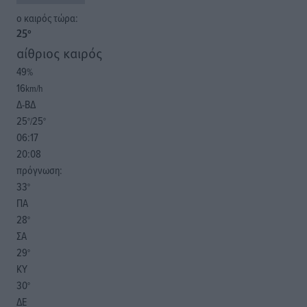
o καιρός τώρα:
25
°
αίθριος καιρός
49
%
16
km/h
Δ-ΒΔ
25
25
°/
°
06:17
20:08
πρόγνωση:
33
°
ΠΑ
28
°
ΣΑ
29
°
ΚΥ
30
°
ΔΕ