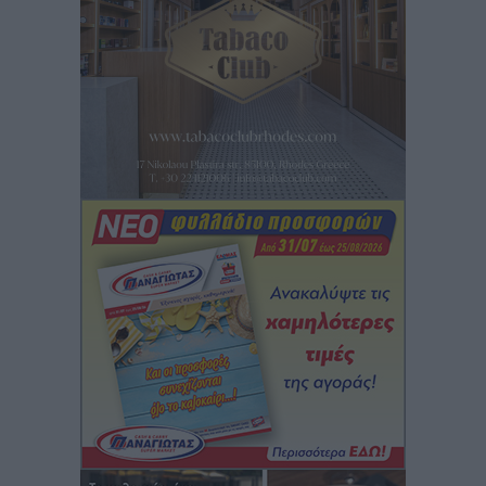
Κικίλιας: Μειώθηκαν κατά 34% οι μεταναστευτικές
ροές στα θαλάσσια σύνορα
Ειδήσεις
•
πριν 12 ώρες
Κως: Γερμανός τουρίστας κέρδισε αποζημίωση 900
ευρώ επειδή δεν βρήκε ξαπλώστρες στις
οικογενειακές διακοπές του
Τοπικές Ειδήσεις
•
πριν 12 ώρες
Ο γεωεντοπισμός μέσω 112 «έσωσε» Δανό περιπατητή
στη Ρόδο
Τοπικές Ειδήσεις
•
πριν 12 ώρες
Σύμη: Ανασύρθηκε σορός άνδρα – Εξετάζεται αν είναι
ο 8ος Γερμανός που αγνοούνταν μετά την παράσυρσή
ιστιοφόρου
Τοπικές Ειδήσεις
•
πριν 12 ώρες