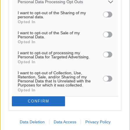
Μηδενικές καταβολές για οφειλές
Personal Data Processing Opt Outs
ύψους 148.410,27 ευρώ
I want to opt-out of the Sharing of my
personal data.
Στον «αέρα» πρόκειται να βρεθεί η πρώτη κατοικία από
Opted In
τις αρχές του νέου έτους καθώς οι διατάξεις του νόμου
I want to opt-out of the Sale of my
Κατσέλη, που εξαιρούν από την εκποίηση περιουσιακών
Personal Data.
στοιχείων του ...
Opted In
I want to opt-out of processing my
02.12.18, 08:06
Personal Data for Targeted Advertising.
Opted In
I want to opt-out of Collection, Use,
Retention, Sale, and/or Sharing of my
Personal Data that Is Unrelated with the
Purposes for which it was collected.
Opted In
CONFIRM
Data Deletion
Data Access
Privacy Policy