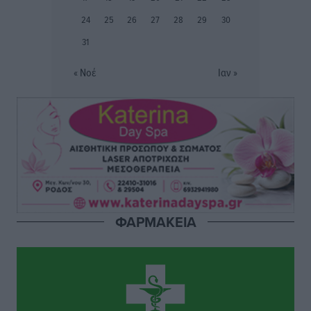
24
25
26
27
28
29
30
Ιάλυσος: Ένας Οικονομίδης στο… Οικονομίδειο!
31
Αθλητικά
•
πριν 13 ώρες
« Νοέ
Ιαν »
Ηρακλής Μαριτσών: “Πρώτη” με δύο ακόμα
παρόντες, πάει κανονικά στον Σωτήρα
Αθλητικά
•
πριν 13 ώρες
Ανατροπές στη Δημοτική Επιτροπή Ρόδου μετά την
ανεξαρτητοποίηση του Μιχαήλ Κορδίνα
Τοπικές Ειδήσεις
•
πριν 13 ώρες
ΦΑΡΜΑΚΕΙΑ
Απόλλωνας Καλυθιών: Πιστός στρατιώτης του ο
Σουηδός του!
Αθλητικά
•
πριν 13 ώρες
Χατζηβασιλείου: Προτεραιότητα της ΕΕ η προστασία