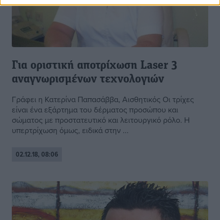
Για οριστική αποτρίχωση Laser 3
αναγνωρισμένων τεχνολογιών
Γράφει η Κατερίνα Παπασάββα, Αισθητικός Οι τρίχες
είναι ένα εξάρτημα του δέρματος προσώπου και
σώματος με προστατευτικό και λειτουργικό ρόλο. Η
υπερτρίχωση όμως, ειδικά στην ...
02.12.18, 08:06