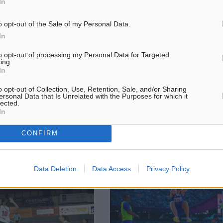
In
 τα δρομολόγια το πλοίο
Κληρώνει την Τρίτη για τη Γ’ φά
o opt-out of the Sale of my Personal Data.
Κυπέλλου Δωδεκανήσου
In
μέρας θα αναχωρήσει από
Δεκαοκτώ ομάδες θα μπουν στ
ς Ρόδου, το επιβατηγό
κληρωτίδα της ΕΠΣΔ, προκειμέ
to opt-out of processing my Personal Data for Targeted
ing.
 πλοίο «Πρέβελης» που
μάθουν τον αντίπαλο τους στη 
In
σσερις ημέρες
του φετινού Κυπέλλου Δωδεκα
μένο, λόγω της μη
καθώς την προσεχή Τρίτη 11 Νο
o opt-out of Collection, Use, Retention, Sale, and/or Sharing
ς ...
θα ...
ersonal Data that Is Unrelated with the Purposes for which it
lected.
In
CONFIRM
05.11.14, 17:15
Data Deletion
Data Access
Privacy Policy