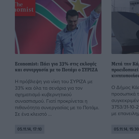
Economist: Πάει για 33% στις εκλογές
Μετά την Κά
και συνεργασία με το Ποτάμι ο ΣΥΡΙΖΑ
προειδοποιεί
κινητοποιήσε
Η πρόβλεψη για νίκη του ΣΥΡΙΖΑ με
Ο Δήμος Κάσ
33% και όλα τα σενάρια για τον
προσωπικά τ
σχηματισμό κυβερνητικού
συγκεκριμέν
συνασπισμού. Γιατί προκρίνεται η
3753/31-10-2
πιθανότητα συνεργασίας με το Ποτάμι.
με επανειλημ
Σε ένα κλειστό ...
05.11.14, 17:10
05.11.14, 15:30