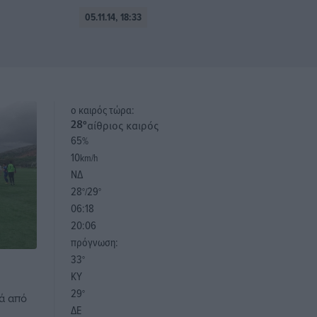
05.11.14, 18:33
o καιρός τώρα:
αίθριος καιρός
28
°
65
%
10
km/h
ΝΔ
28
29
°/
°
06:18
20:06
πρόγνωση:
33
°
ΚΥ
29
°
ά από
ΔΕ