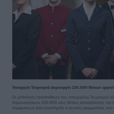
Υπουργείο Τουρισμoύ:Δημιουργία 220.000 θέσεων εργασί
Οι μεθοδικές προσπάθειες του υπουργείου Τουρισμού εί
δημιουργήσουν 220.000 νέες θέσεις απασχόλησης την 
σύμφωνα με όσα υποστήριξε ο γενικός γραμματέας του υ