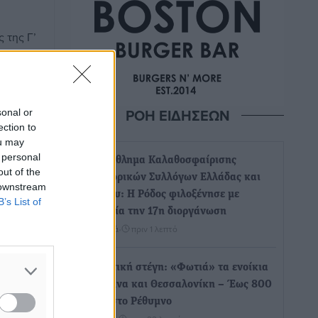
 της Γ’
α
την
 όπου ο
ΡΟΗ ΕΙΔΗΣΕΩΝ
sonal or
ection to
ou may
 personal
Πρωτάθλημα Καλαθοσφαίρισης
out of the
Δικηγορικών Συλλόγων Ελλάδας και
 downstream
Κύπρου: Η Ρόδος φιλοξένησε με
B’s List of
επιτυχία την 17η διοργάνωση
Αθλητικά
•
πριν 1 λεπτό
Φοιτητική στέγη: «Φωτιά» τα ενοίκια
σε Αθήνα και Θεσσαλονίκη – Έως 800
ευρώ στο Ρέθυμνο