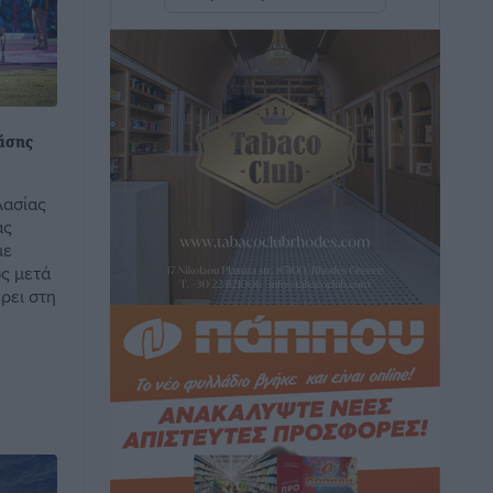
Ειδήσεις
•
πριν 42 λεπτά
Βούλγαροι τουρίστες: Λιγότερες
διανυκτερεύσεις στην Ελλάδα, αλλά
18% υψηλότερη δαπάνη ανά
νάσης
διανυκτέρευση
Ειδήσεις
•
πριν 47 λεπτά
λασίας
ας
Βέλγοι τουρίστες: Στα 547,9 εκατ. ευρώ
με
οι εισπράξεις για την Ελλάδα
ς μετά
έρει στη
Ειδήσεις
•
πριν 50 λεπτά
Οι κανόνες για τουριστική ανάπτυξη –
Κατηγοριοποιήσεις, ρυθμίσεις και όρια
Τοπικές Ειδήσεις
•
πριν 51 λεπτά
Η Τουρκία «γκριζάρει» ξανά το Αιγαίο