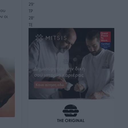
29
°
που
ΤΡ
ν οι
28
°
ΤΕ