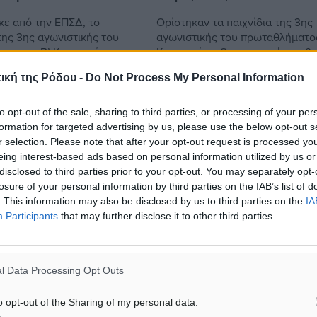
ε από την ΕΠΣΔ, το
Ορίστηκαν τα παιχνίδια της 3ης
ης 3ης αγωνιστικής του
αγωνιστικής του πρωταθλήματος
ος της Β’ Κατηγορίας,
Κατηγορίας. Οι αναμετρήσεις θ
μίλους της Ρόδου και της
διεξαχθούν σε τρεις δόσεις, με 
ική της Ρόδου -
Do Not Process My Personal Information
ικής του ομίλου των
αρχή να γίνεται την Παρασκευή,
...
to opt-out of the sale, sharing to third parties, or processing of your per
formation for targeted advertising by us, please use the below opt-out s
05.11.14, 17:40
r selection. Please note that after your opt-out request is processed y
eing interest-based ads based on personal information utilized by us or
disclosed to third parties prior to your opt-out. You may separately opt-
losure of your personal information by third parties on the IAB’s list of
. This information may also be disclosed by us to third parties on the
IA
Participants
that may further disclose it to other third parties.
l Data Processing Opt Outs
o opt-out of the Sharing of my personal data.