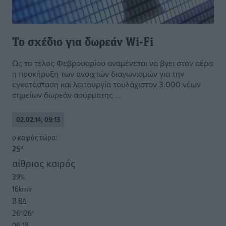
Το σχέδιο για δωρεάν Wi-Fi
Ως το τέλος Φεβρουαρίου αναμένεται να βγει στον αέρα
η προκήρυξη των ανοιχτών διαγωνισμών για την
εγκατάσταση και λειτουργία τουλάχιστον 3.000 νέων
σημείων δωρεάν ασύρματης ...
02.02.14, 09:13
o καιρός τώρα:
25
°
αίθριος καιρός
39
%
16
km/h
Β-ΒΔ
26
26
°/
°
06:18