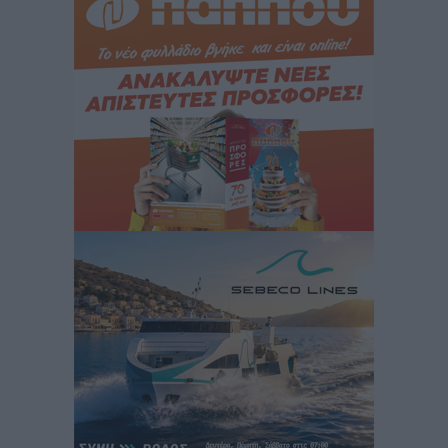
Γιασιράνη στον RV για τα γεγονότα που οδήγησαν στο
Σύμφωνο της Λέρου
Τοπικές Ειδήσεις
•
πριν 8 ώρες
Συναυλία με τον Γιάννη Κότσιρα στις 21 Αυγούστου
Πολιτιστικά
•
πριν 8 ώρες
Έκτακτη συνεδρίαση της Δημοτικής Επιτροπής Ρόδου
αύριο Παρασκευή 7 Αυγούστου
Τοπικές Ειδήσεις
•
πριν 8 ώρες
ΑΕΡΑ: Δεν σταματάει να ενισχύεται, νέο απόκτημα ο
Μητρόπουλος
Αθλητικά
•
πριν 8 ώρες
Κλεάνθης: Δουλειές μετά ευχαριστιών στο γήπεδο,
ατομικό για δύο
Αθλητικά
•
πριν 8 ώρες