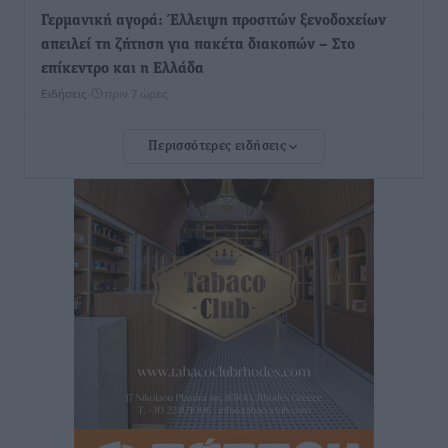
Γερμανική αγορά: Έλλειψη προσιτών ξενοδοχείων
απειλεί τη ζήτηση για πακέτα διακοπών – Στο
επίκεντρο και η Ελλάδα
Ειδήσεις
•
πριν 7 ώρες
Περισσότερες ειδήσεις
Νέο ξενοδοχείο στη Ρόδο για την H Hotels –
Χατζηλαζάρου – Προχωρά καινούργιο ξενοδοχείο
στην Κω
Τοπικές Ειδήσεις
•
πριν 7 ώρες
Αυτοκίνητο μπήκε παράνομα σε μονόδρομο στο
Μαστιχάρι – Αναποδογύρισε όχημα με μητέρα και
5χρονο παιδί
Τοπικές Ειδήσεις
•
πριν 7 ώρες
“Η Ευρώπη αντιμετώπιζε το προσφυγικό σαν ταινία
τρόμου” – Η συγκλονιστική μαρτυρία της Χαρούλας