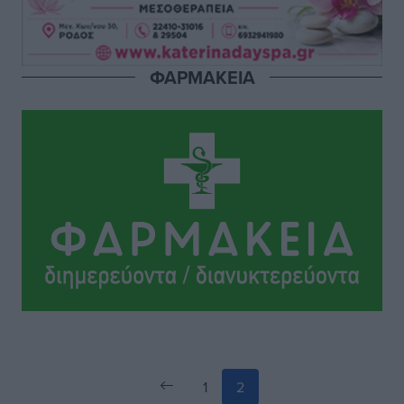
Αθλητικά
•
πριν 9 ώρες
Ολοκλήρωση του έργου αναβάθμισης των
ΦΑΡΜΑΚΕΙΑ
υποδομών του Νεστορίδειου Μελάθρου
Τοπικές Ειδήσεις
•
πριν 9 ώρες
Γ.Σ. Διαγόρας: Στα «κυανέρυθρα» ο Janni Pembe
Αθλητικά
•
πριν 10 ώρες
1
2