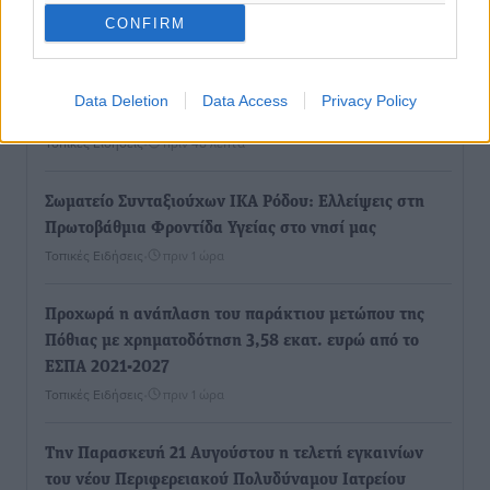
στη Ψαροπούλα 72χρονος Σουηδός
CONFIRM
Τοπικές Ειδήσεις
•
πριν 41 λεπτά
Μάνος Κόνσολας: «Παράταση έως τις 30 Νοεμβρίου
Data Deletion
Data Access
Privacy Policy
στο ‘’Εξοικονομώ-Επιχειρώ’’ για τις επιχειρήσεις»
Τοπικές Ειδήσεις
•
πριν 48 λεπτά
Σωματείο Συνταξιούχων ΙΚΑ Ρόδου: Ελλείψεις στη
Πρωτοβάθμια Φροντίδα Υγείας στο νησί μας
Τοπικές Ειδήσεις
•
πριν 1 ώρα
Προχωρά η ανάπλαση του παράκτιου μετώπου της
Πόθιας με χρηματοδότηση 3,58 εκατ. ευρώ από το
ΕΣΠΑ 2021-2027
Τοπικές Ειδήσεις
•
πριν 1 ώρα
Την Παρασκευή 21 Αυγούστου η τελετή εγκαινίων
του νέου Περιφερειακού Πολυδύναμου Ιατρείου