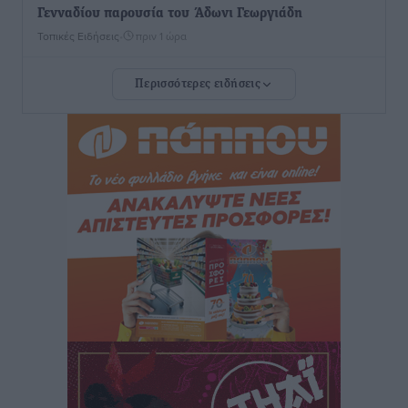
Γενναδίου παρουσία του Άδωνι Γεωργιάδη
Τοπικές Ειδήσεις
•
πριν 1 ώρα
Περισσότερες ειδήσεις
Στη Λέρο ο πρόεδρος του ΠΑΣΟΚ Νίκος Ανδρουλάκης
Τοπικές Ειδήσεις
•
πριν 2 ώρες
Στα 2-2,35 GW ο στόχος για τα πρώτα υπεράκτια
αιολικά πάρκα που θα λειτουργήσουν στη χώρα μας
Ειδήσεις
•
πριν 3 ώρες
Η Ελλάδα κρατά το τουριστικό momentum, παρά τις
γεωπολιτικές αναταράξεις
Ειδήσεις
•
πριν 3 ώρες
Σε κόκκινο συναγερμό επτά Περιφέρειες – Οι οδηγίες
της Πολιτικής Προστασίας και ο Χάρτης Πρόβλεψης
Πυρκαγιάς