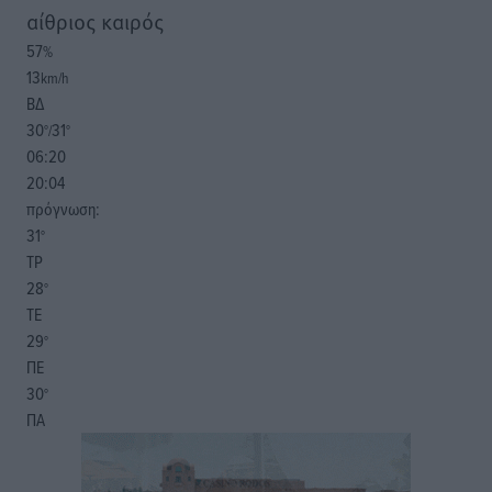
αίθριος καιρός
57
%
13
km/h
ΒΔ
30
31
°/
°
06:20
20:04
πρόγνωση:
31
°
ΤΡ
28
°
ΤΕ
29
°
ΠΕ
30
°
ΠΑ