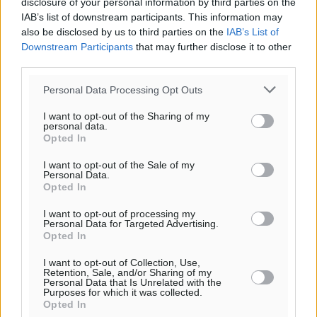
disclosure of your personal information by third parties on the
IAB’s list of downstream participants. This information may
also be disclosed by us to third parties on the
IAB’s List of
Downstream Participants
that may further disclose it to other
third parties.
Personal Data Processing Opt Outs
I want to opt-out of the Sharing of my
personal data.
Opted In
I want to opt-out of the Sale of my
Personal Data.
Ροή ειδήσεων
Opted In
I want to opt-out of processing my
Personal Data for Targeted Advertising.
Γ. Χατζημάρκος: 3,58 εκατ. ευρώ για την ανάπλαση
Opted In
του παραλιακού μετώπου της Πόθιας στην Κάλυμνο
I want to opt-out of Collection, Use,
Τοπικές Ειδήσεις
•
πριν 37 λεπτά
Retention, Sale, and/or Sharing of my
Personal Data that Is Unrelated with the
Purposes for which it was collected.
Χωρίς τις αισθήσεις του ανασύρθηκε από τη θάλασσα
Opted In