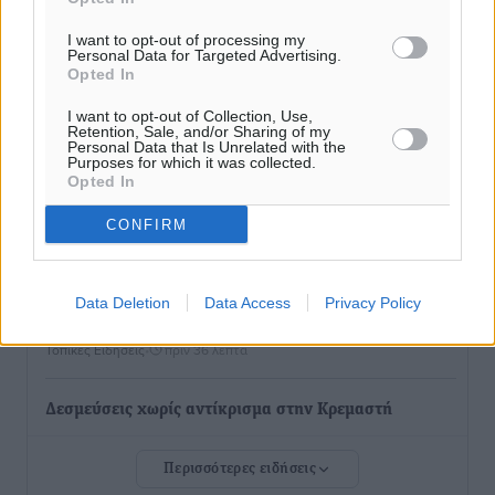
Δήμος Ρόδου: Επήλθε συμβιβασμός με την οικογένεια
I want to opt-out of processing my
του θύματος του σοκαριστικού θανατηφόρου
Personal Data for Targeted Advertising.
τροχαίου του 2014
Opted In
Ρεπορτάζ
•
πριν 34 λεπτά
I want to opt-out of Collection, Use,
Retention, Sale, and/or Sharing of my
Personal Data that Is Unrelated with the
Απορρίφθηκε η προσωρινή διαταγή κατά του
Purposes for which it was collected.
Opted In
39χρονου για τις δολιοφθορές στο Radar Ατάβυρου
Τοπικές Ειδήσεις
•
πριν 35 λεπτά
CONFIRM
Απορρίφθηκε η προσωρινή διαταγή στη μάχη των
ταξί με τα «βανάκια» για την υποκλοπή μεταφορικού
Data Deletion
Data Access
Privacy Policy
έργου στη Ρόδο
Τοπικές Ειδήσεις
•
πριν 36 λεπτά
Δεσμεύσεις χωρίς αντίκρισμα στην Κρεμαστή
Τοπικές Ειδήσεις
•
πριν 37 λεπτά
Περισσότερες ειδήσεις