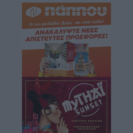
Τσαμπίκος Καραγιάννης: «Ο πρωτογενής τομέας
μπορεί να αποτελέσει τη δεύτερη μεγάλη δύναμη της
Ρόδου»
Ρεπορτάζ
•
πριν 37 λεπτά
Οικοδομική «ανάσα» στη Ρόδο: Αυξάνονται οι άδειες,
οι επεκτάσεις, οι ενεργειακές αναβαθμίσεις σε
ολόκληρο το νησί
Ειδήσεις
•
πριν 38 λεπτά
Στη Ρόδο απολαμβάνει τις καλοκαιρινές της διακοπές
η Φαίη Σκορδά
Τοπικές Ειδήσεις
•
πριν 40 λεπτά
Χειρουργικές ομάδες στην Κάλυμνο: Το νέο μοντέλο
του ΕΣΥ φέρνει τις επεμβάσεις κοντά στους νησιώτες
Ρεπορτάζ
•
πριν 42 λεπτά