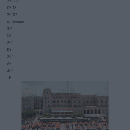
27
27
°/
°
06:18
20:07
πρόγνωση:
31
°
ΣΑ
29
°
ΚΥ
29
°
ΔΕ
30
°
ΤΡ