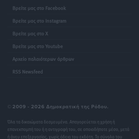
Βρείτε μας στο Facebook
Ιπποκράτης: Ανανέωσε η Νίκη Καρτσαμάρη
Αθλητικά
•
πριν 20 ώρες
Βρείτε μας στο Instagram
Βρείτε μας στο X
Η Μανίσα πήρε Buie και Davis
Αθλητικά
•
πριν 20 ώρες
Βρείτε μας στο Youtube
Αρχείο παλαιότερων άρθρων
Γ.Σ. Ηπιόνη: «Προπονητική ομάδα με εμπειρία,
επιστημονική γνώση και σύγχρονες μεθόδους»
RSS Newsfeed
Αθλητικά
•
πριν 20 ώρες
Α.Σ. Ρόδος: Ξανά στα «πράσινα» ο Νίκος Κοντίτσης
Αθλητικά
•
πριν 20 ώρες
©
2009 - 2026 Δημοκρατική της Ρόδου.
Συναυλία Μάριου Φραγκούλη – Γιώργου Περρή στην
Όλα τα δικαιώματα δεσμευμένα. Απαγορεύεται η χρήση ή
Κάσο
επανεκπομπή του ή η αντιγραφή του, σε οποιοδήποτε μέσο, μετά
Πολιτιστικά
•
πριν 20 ώρες
ή άνευ επεξεργασίας, χωρίς άδεια του εκδότη. Το σύνολο του