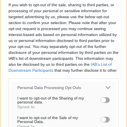
If you wish to opt-out of the sale, sharing to third parties, or
processing of your personal or sensitive information for
targeted advertising by us, please use the below opt-out
section to confirm your selection. Please note that after your
opt-out request is processed you may continue seeing
interest-based ads based on personal information utilized by
Ροή ειδήσεων
us or personal information disclosed to third parties prior to
your opt-out. You may separately opt-out of the further
disclosure of your personal information by third parties on the
IAB’s list of downstream participants. This information may
Ενίσχυση των υπηρεσιών υγείας στο αεροδρόμιο της
also be disclosed by us to third parties on the
IAB’s List of
Ρόδου: «Η πολιτική βούληση είναι η ενίσχυση, όχι η
Downstream Participants
that may further disclose it to other
αφαίρεση»
third parties.
Τοπικές Ειδήσεις
•
πριν 28 λεπτά
Personal Data Processing Opt Outs
Αρνείται τα πάντα ο 53χρονος φερόμενος ως λογιστής
I want to opt-out of the Sharing of my
και μιλά για σκευωρία γνωστών μεταξύ τους
personal data.
Opted In
καταγγελλόντων
Τοπικές Ειδήσεις
•
πριν 32 λεπτά
I want to opt-out of the Sale of my
Personal Data.
Opted In