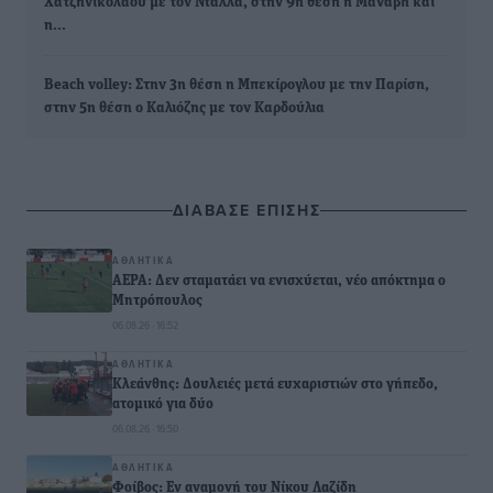
Χατζηνικολάου με τον Ντάλλα, στην 9η θέση η Μαναβή και
η…
Beach volley: Στην 3η θέση η Μπεκίρογλου με την Παρίση,
στην 5η θέση ο Καλιόζης με τον Καρδούλια
ΔΙΑΒΑΣΕ ΕΠΙΣΗΣ
ΑΘΛΗΤΙΚΆ
ΑΕΡΑ: Δεν σταματάει να ενισχύεται, νέο απόκτημα ο
Μητρόπουλος
06.08.26 · 16:52
ΑΘΛΗΤΙΚΆ
Κλεάνθης: Δουλειές μετά ευχαριστιών στο γήπεδο,
ατομικό για δύο
06.08.26 · 16:50
ΑΘΛΗΤΙΚΆ
Φοίβος: Εν αναμονή του Νίκου Λαζίδη