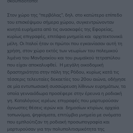
σκουπιδότοπο!
Στον χώρο της “περβόλας”, δηλ. στο κατώτερο επίπεδο
του επισκέψιμου σήμερα χώρου, συγκεντρώνονταν
κινητά ευρήματα από τις ανασκαφές της Εφορείας,
κυρίως επιγραφές, επιτάφια μνημεία και αρχιτεκτονικά
μέλη. Οι Ιταλοί ήταν οι πρώτοι που εγκαινίασαν αυτή τη
χρήση, στον χώρο εκτός των νεωρίων του πολεμικού
λιμένα του Μανδρακίου και του ρωμαϊκού τετραπύλου
που είχαν αποκαλυφθεί. Η μεγάλη οικοδομική
δραστηριότητα στην πόλη της Ρόδου, κυρίως κατά τις
τέσσερις τελευταίες δεκαετίες του 20ου αιώνα, οδήγησε
σε μία εντυπωσιακή συσσώρευση λίθινων ευρημάτων, τα
οποία γενναιόδωρα προσέφερε στην έρευνα η ροδιακή
γη. Καταλόγους ιερέων, επιγραφές που μαρτυρούσαν
άγνωστες θέσεις ιερών και δημοσίων κτιρίων, αρχαία
τοπωνύμια, ψηφίσματα, επιτύμβια μνημεία με ονόματα
που εμπλούτιζαν τη ροδιακή προσωπογραφία και
μαρτυρούσαν για την πολυπολιτισμικότητα της