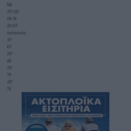
ΝΔ
25
26
°/
°
06:18
20:07
πρόγνωση:
31
°
ΚΥ
29
°
ΔΕ
29
°
ΤΡ
28
°
ΤΕ