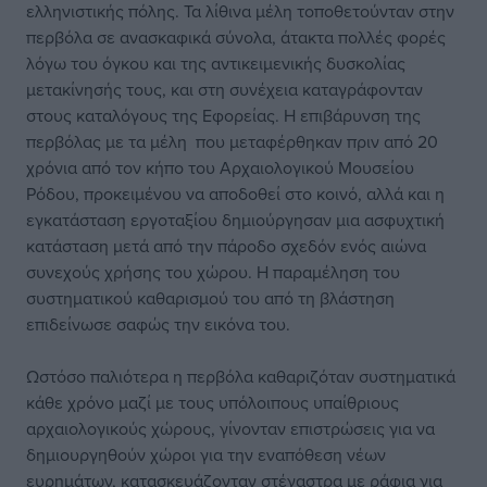
ελληνιστικής πόλης. Τα λίθινα μέλη τοποθετούνταν στην
περβόλα σε ανασκαφικά σύνολα, άτακτα πολλές φορές
λόγω του όγκου και της αντικειμενικής δυσκολίας
μετακίνησής τους, και στη συνέχεια καταγράφονταν
στους καταλόγους της Εφορείας. Η επιβάρυνση της
περβόλας με τα μέλη που μεταφέρθηκαν πριν από 20
χρόνια από τον κήπο του Αρχαιολογικού Μουσείου
Ρόδου, προκειμένου να αποδοθεί στο κοινό, αλλά και η
εγκατάσταση εργοταξίου δημιούργησαν μια ασφυχτική
κατάσταση μετά από την πάροδο σχεδόν ενός αιώνα
συνεχούς χρήσης του χώρου. Η παραμέληση του
συστηματικού καθαρισμού του από τη βλάστηση
επιδείνωσε σαφώς την εικόνα του.
Ωστόσο παλιότερα η περβόλα καθαριζόταν συστηματικά
κάθε χρόνο μαζί με τους υπόλοιπους υπαίθριους
αρχαιολογικούς χώρους, γίνονταν επιστρώσεις για να
δημιουργηθούν χώροι για την εναπόθεση νέων
ευρημάτων, κατασκευάζονταν στέγαστρα με ράφια για