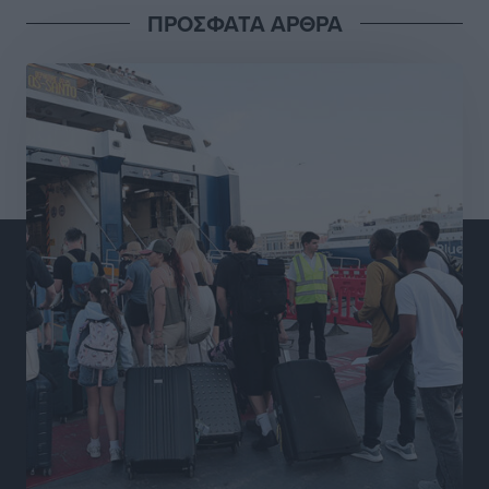
ΠΡΟΣΦΑΤΑ ΑΡΘΡΑ
Διαγόρας: Μετεγγραφικό ντεμαράζ
Αθλητικά
•
πριν 9 ώρες
Γ.Σ. Διαγόρας: Εντατική προετοιμασία και επιστροφή
Ρίζου στις Ακαδημίες
Αθλητικά
•
πριν 9 ώρες
Εθνική Ανδρών: Ραντεβού στο Telekom Center Athens
Αθλητικά
•
πριν 9 ώρες
ΕΠΟ: Απέσυρε τη στήριξή της στην υποψηφιότητα
του Ινφαντίνο
Αθλητικά
•
πριν 9 ώρες
Φοίβος Κω: Το «ευχαριστώ» για το 9ο Kos 3X3
Basketball Festival