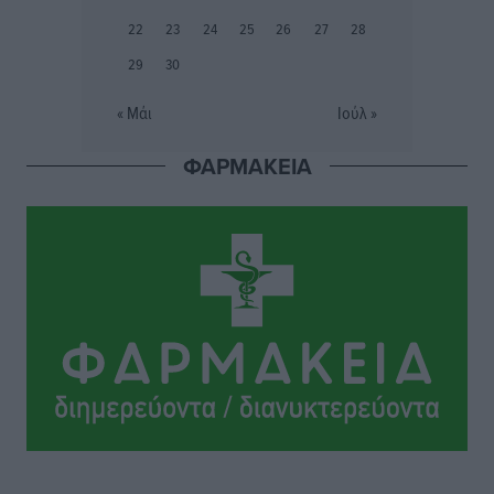
Συνελήφθη 37χρονη στη Ρόδο γιατί είχε αφήσει τα
22
23
24
25
26
27
28
τρία ανήλικα παιδιά της χωρίς επιτήρηση
29
30
Τοπικές Ειδήσεις
•
πριν 8 ώρες
« Μάι
Ιούλ »
Σταυρός Καλυθιών: Απέκτησε την Φωτεινή Πιζάνια
ΦΑΡΜΑΚΕΙΑ
Αθλητικά
•
πριν 8 ώρες
Το Yucatan Show έρχεται στη Ρόδο με τον Frankie
Lluc
Πολιτιστικά
•
πριν 9 ώρες
Σι Τζέι Χάρις: «Να πανηγυρίσουμε πολλές νίκες μαζί»
Αθλητικά
•
πριν 9 ώρες
Ροδήλιος: Ο απολογισμός από το Πανελλήνιο
Πρωτάθλημα Πίστας
Αθλητικά
•
πριν 9 ώρες