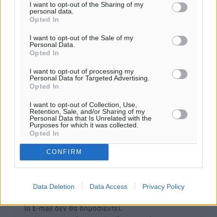
I want to opt-out of the Sharing of my
Τουρκική εφημερίδα εξηγεί τους λόγους που οι
personal data.
γείτονες προτιμούν την Ελλάδα για διακοπές
Opted In
07.08.26 · 17:55
I want to opt-out of the Sale of my
Personal Data.
Σχολιασμός Άρθρου
Opted In
I want to opt-out of processing my
Personal Data for Targeted Advertising.
Τα σχόλια εκφράζουν αποκλειστικά τον εκάστοτε
Opted In
σχολιαστή. Η Δημοκρατική δεν υιοθετεί αυτές τις
απόψεις. Διατηρούμε το δικαίωμα να διαγράψουμε όποια
I want to opt-out of Collection, Use,
Retention, Sale, and/or Sharing of my
σχόλια θεωρούμε προσβλητικά ή περιέχουν ύβρεις, χωρίς
Personal Data that Is Unrelated with the
Purposes for which it was collected.
καμμία προειδοποίηση. Χρήστες που δεν τηρούν τους
Opted In
όρους χρήσης αποκλείονται.
CONFIRM
Προσθέστε ένα σχόλιο
Data Deletion
Data Access
Privacy Policy
Το E-mail δεν θα δημοσιευτεί.