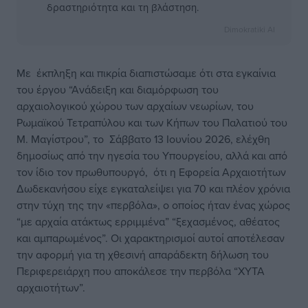
δραστηριότητα και τη βλάστηση.
Dimokratiki AI
Με έκπληξη και πικρία διαπιστώσαμε ότι στα εγκαίνια
του έργου “Ανάδειξη και διαμόρφωση του
αρχαιολογικού χώρου των αρχαίων νεωρίων, του
Ρωμαϊκού Τετραπύλου και των Κήπων του Παλατιού του
Μ. Μαγίστρου”, το Σάββατο 13 Ιουνίου 2026, ελέχθη
δημοσίως από την ηγεσία του Υπουργείου, αλλά και από
τον ίδιο τον πρωθυπουργό, ότι η Εφορεία Αρχαιοτήτων
Δωδεκανήσου είχε εγκαταλείψει για 70 και πλέον χρόνια
στην τύχη της την «περβόλα», ο οποίος ήταν ένας χώρος
“με αρχαία ατάκτως ερριμμένα” “ξεχασμένος, αθέατος
και αμπαρωμένος”. Οι χαρακτηρισμοί αυτοί αποτέλεσαν
την αφορμή για τη χθεσινή απαράδεκτη δήλωση του
Περιφερειάρχη που αποκάλεσε την περβόλα “ΧΥΤΑ
αρχαιοτήτων”.