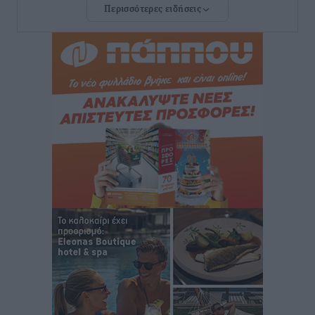
Περισσότερες ειδήσεις
ανακοίνωσε ο Άδωνις Γεωργιάδης
Τοπικές Ειδήσεις
•
πριν 5 ώρες
Iατρικός Σύλλογος Ροδου προς Α. Γεωργιάδη:
Στρατηγικές Προτάσεις για την Ενίσχυση της
Δημόσιας Υγείας στη Νησιωτική Ελλάδα και στα
Νοσοκομεία της Γ΄ Ζώνης
Τοπικές Ειδήσεις
•
πριν 5 ώρες
Πάνθηρες: Ξεκίνησαν αισιόδοξοι για την παρθενική
“πτήση” τους
Αθλητικά
•
πριν 6 ώρες
Άρης Αρχαγγέλου: Στο πλευρό του άτυχου Ιάκωβου
Θωμά
Αθλητικά
•
πριν 6 ώρες