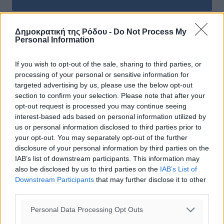
Δημοκρατική της Ρόδου -
Do Not Process My
Personal Information
ΣΧΕΤΙΚΆ
If you wish to opt-out of the sale, sharing to third parties, or
processing of your personal or sensitive information for
targeted advertising by us, please use the below opt-out
section to confirm your selection. Please note that after your
ΔΙΑΒΑΣΕ ΕΠΙΣΗΣ
opt-out request is processed you may continue seeing
interest-based ads based on personal information utilized by
us or personal information disclosed to third parties prior to
ΤΟΠΙΚΈΣ ΕΙΔΉΣΕΙΣ
your opt-out. You may separately opt-out of the further
Τι αλλάζει το χωροταξικό στις τουριστικές επενδύσεις
disclosure of your personal information by third parties on the
07.08.26 · 18:41
IAB’s list of downstream participants. This information may
ΤΟΠΙΚΈΣ ΕΙΔΉΣΕΙΣ
also be disclosed by us to third parties on the
IAB’s List of
ΥΠΑΑΤ: 12,5 εκατ. ευρώ στις 13 Περιφέρειες για μέτρα
Downstream Participants
that may further disclose it to other
βιοασφάλειας
third parties.
07.08.26 · 18:19
Personal Data Processing Opt Outs
ΤΟΠΙΚΈΣ ΕΙΔΉΣΕΙΣ
«Γιατί οι Τούρκοι συρρέουν στα ελληνικά νησιά»: