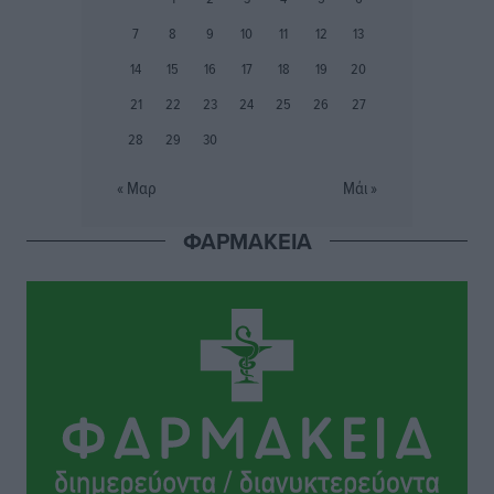
Ειδήσεις
•
πριν 4 ώρες
7
8
9
10
11
12
13
Δημόσιο: Το νέο καθεστώς επιλογής προϊσταμένων, τι
14
15
16
17
18
19
20
προβλέπει το νομοσχέδιο του Υπ. Εσωτερικών
21
22
23
24
25
26
27
Ειδήσεις
•
πριν 4 ώρες
28
29
30
Ποιες κατηγορίες καταστημάτων συγκεντρώνουν τη
« Μαρ
Μάι »
μεγαλύτερη κίνηση
Ειδήσεις
•
πριν 4 ώρες
ΦΑΡΜΑΚΕΙΑ
Αστυπάλαια: Το φως που μένει αναμμένο στο κάστρο
Τοπικές Ειδήσεις
•
πριν 5 ώρες
Τουρισμός: «Φτωχός συγγενής κάμπινγκ και
τροχόσπιτα
Ειδήσεις
•
πριν 5 ώρες
Έφυγε από τη ζωή ο επί σειρά ετών εφημέριος στον