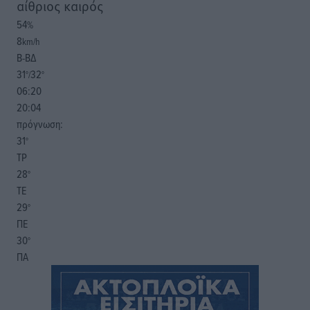
αίθριος καιρός
54
%
8
km/h
Β-ΒΔ
31
32
°/
°
06:20
20:04
πρόγνωση:
31
°
ΤΡ
28
°
ΤΕ
29
°
ΠΕ
30
°
ΠΑ