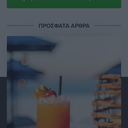
ιερό Ναό του Αγίου Νικολάου Παστίδας Μιχαήλ
Καψάλης
Τοπικές Ειδήσεις
•
πριν 22 ώρες
ΠΡΟΣΦΑΤΑ ΑΡΘΡΑ
Αποκαλυπτήρια για την «Ατζέντα 2030» από το βήμα
της ΔΕΘ
Ειδήσεις
•
πριν 24 ώρες