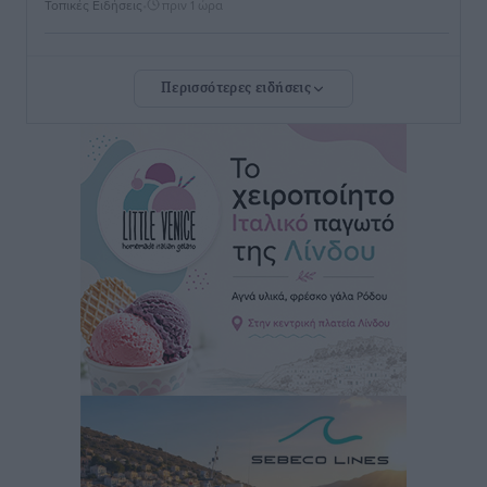
Τοπικές Ειδήσεις
•
πριν 1 ώρα
Σωματείο Συνταξιούχων ΙΚΑ Ρόδου: Ελλείψεις στη
Περισσότερες ειδήσεις
Πρωτοβάθμια Φροντίδα Υγείας στο νησί μας
Τοπικές Ειδήσεις
•
πριν 2 ώρες
Προχωρά η ανάπλαση του παράκτιου μετώπου της
Πόθιας με χρηματοδότηση 3,58 εκατ. ευρώ από το
ΕΣΠΑ 2021-2027
Τοπικές Ειδήσεις
•
πριν 2 ώρες
Την Παρασκευή 21 Αυγούστου η τελετή εγκαινίων
του νέου Περιφερειακού Πολυδύναμου Ιατρείου
Γενναδίου παρουσία του Άδωνι Γεωργιάδη
Τοπικές Ειδήσεις
•
πριν 2 ώρες
Στη Λέρο ο πρόεδρος του ΠΑΣΟΚ Νίκος Ανδρουλάκης
Τοπικές Ειδήσεις
•
πριν 3 ώρες