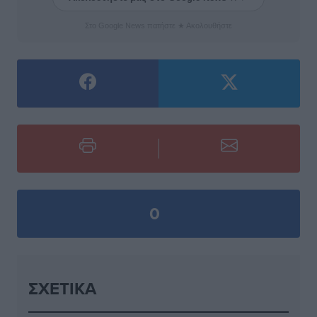
Στο Google News πατήστε ★ Ακολουθήστε
0
ΣΧΕΤΙΚΆ