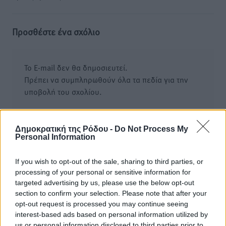
Προσθέστε ένα σχόλιο
Το E-mail δεν θα δημοσιευτεί.
Πρέπει να συμπληρωθούν όλα τα πεδία για την
υποβολή του σχολίου.
Όνοματεπώνυμο
Email
Δημοκρατική της Ρόδου -
Do Not Process My
Personal Information
If you wish to opt-out of the sale, sharing to third parties, or
Φύλαξε τα στοιχεία μου για την επόμενη φορά.
processing of your personal or sensitive information for
targeted advertising by us, please use the below opt-out
section to confirm your selection. Please note that after your
opt-out request is processed you may continue seeing
interest-based ads based on personal information utilized by
us or personal information disclosed to third parties prior to