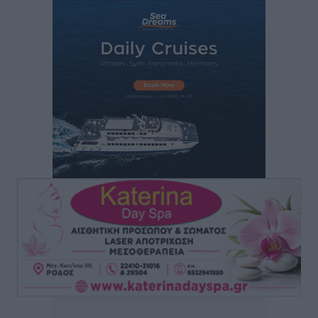
Τη χρηματοδότηση των καμένων εκτάσεων στην
Κάλυμνο, των αναγκαίων αντιπλημμυρικών και
αντιδιαβρωτικών έργων και την άμεση ενίσχυση
αγροτών και κτηνοτρόφων που υπέστησαν ζημιές,
ζητά ο Μάνος Κόνσολας
Τοπικές Ειδήσεις
•
πριν 55 λεπτά
Θεσμοθετείται από σήμερα το νέο Ειδικό Χωροταξικό
Πλαίσιο για τον Τουρισμό με κοινή υπουργική
απόφαση
Ειδήσεις
•
πριν 1 ώρα
4η Γιορτή των Γιαρένιων στ’ Απόλλωνα Ρόδου το
Σάββατο 8 Αυγούστου
Πολιτιστικά
•
πριν 1 ώρα