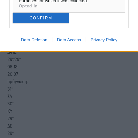
Purposes for which it was collected.
Opted In
o καιρός τώρα:
CONFIRM
29
°
αίθριος καιρός
75
%
Data Deletion
Data Access
Privacy Policy
16
km/h
Δ-ΝΔ
29
29
°/
°
06:18
20:07
πρόγνωση:
31
°
ΣΑ
30
°
ΚΥ
29
°
ΔΕ
29
°