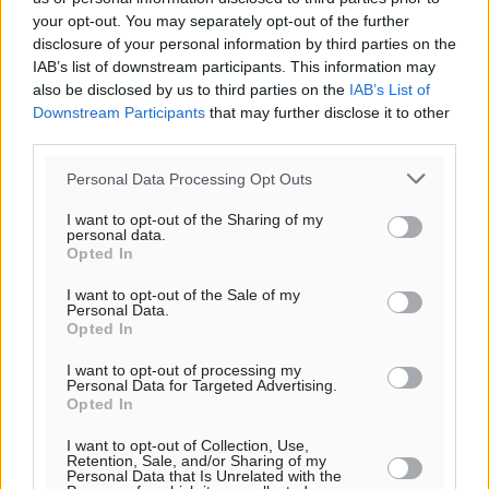
your opt-out. You may separately opt-out of the further
disclosure of your personal information by third parties on the
IAB’s list of downstream participants. This information may
also be disclosed by us to third parties on the
IAB’s List of
Downstream Participants
that may further disclose it to other
third parties.
Personal Data Processing Opt Outs
I want to opt-out of the Sharing of my
personal data.
Opted In
Υπενθύμιση:
I want to opt-out of the Sale of my
Personal Data.
Για την μερική αναπαραγωγή της είδησης από άλλες
Opted In
ιστοσελίδες είναι απαραίτητη η χρήση του παρακάτω
παρεχόμενου συνδέσμου παραπομπής προς το άρθρο
I want to opt-out of processing my
Personal Data for Targeted Advertising.
της Δημοκρατικής.
Opted In
I want to opt-out of Collection, Use,
Retention, Sale, and/or Sharing of my
Personal Data that Is Unrelated with the