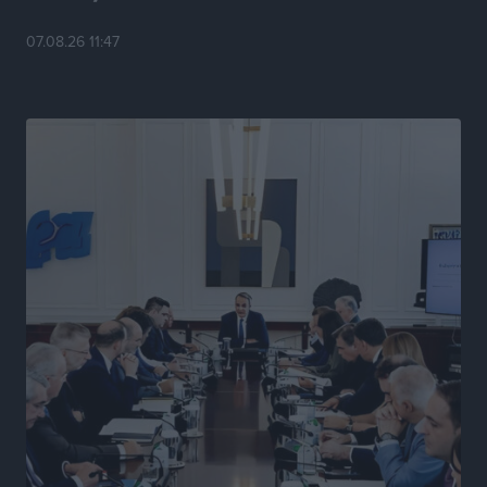
Ειδήσεις
•
πριν 4 ώρες
07.08.26 11:47
Στη Ρόδο απολαμβάνει τις καλοκαιρινές της διακοπές
η Φαίη Σκορδά
Τοπικές Ειδήσεις
•
πριν 4 ώρες
Χειρουργικές ομάδες στην Κάλυμνο: Το νέο μοντέλο
του ΕΣΥ φέρνει τις επεμβάσεις κοντά στους νησιώτες
Ρεπορτάζ
•
πριν 4 ώρες
Οι χειροπέδες στην Πάρο έδεσαν τα χέρια όλης της
Αυτοδιοίκησης
Δημο-Κρίσεις
•
πριν 4 ώρες
Δωρεάν τριήμερη κτηνιατρική δράση στη Μεγίστη,
από τη Λέσχη Lions Καστελλορίζου
Ρεπορτάζ
•
πριν 4 ώρες