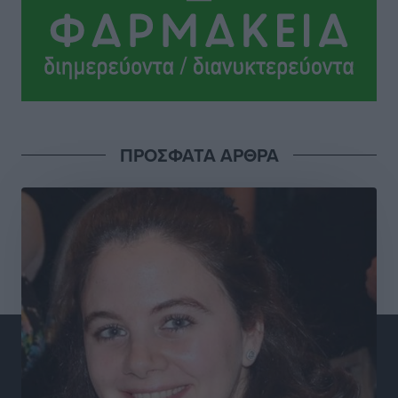
του Πανορμίτη
Τοπικές Ειδήσεις
•
πριν 3 ώρες
Σερβία: Ανακάμπτουν οι τουριστικές ροές προς την
Ελλάδα
Ειδήσεις
•
πριν 3 ώρες
ΠΡΟΣΦΑΤΑ ΑΡΘΡΑ
Διακοπές στην Κάρπαθο για τον Γιώργο Γεραπετρίτη
Τοπικές Ειδήσεις
•
πριν 3 ώρες
Ρόδος: Τραυματίστηκε 53χρονος ναυτικός
Τοπικές Ειδήσεις
•
πριν 3 ώρες
Airbnb: Αυξημένα έσοδα στο β’ τρίμηνο με «όχημα»
το Μουντιάλ
Ειδήσεις
•
πριν 3 ώρες