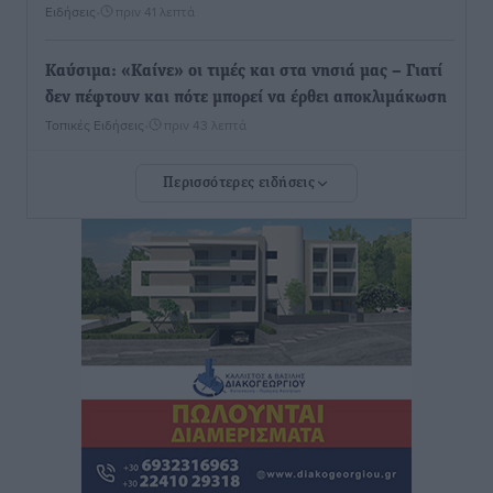
Ειδήσεις
•
πριν 41 λεπτά
Καύσιμα: «Καίνε» οι τιμές και στα νησιά μας – Γιατί
δεν πέφτουν και πότε μπορεί να έρθει αποκλιμάκωση
Τοπικές Ειδήσεις
•
πριν 43 λεπτά
Περισσότερες ειδήσεις
Πάνω από 1.500 έλεγχοι με drones σε 300 παραλίες
κατά της αυθαίρετης κατάληψης του αιγιαλού – Τα
στοιχεία για τη Ρόδο
Τοπικές Ειδήσεις
•
πριν 44 λεπτά
Συνεδριάζει η Δημοτική Επιτροπή Ρόδου την Δευτέρα
10 Αυγούστου
Τοπικές Ειδήσεις
•
πριν 49 λεπτά
Ο Ακύλας στη Ρόδο 10 Αυγούστου στο βοηθητικό
στάδιο Διαγόρα
Πολιτιστικά
•
πριν 50 λεπτά