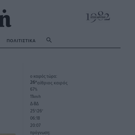
ΠΟΛΙΤΙΣΤΙΚΆ
o καιρός τώρα:
αίθριος καιρός
26
°
67
%
11
km/h
Δ-ΒΔ
25
26
°/
°
06:18
20:07
πρόγνωση: