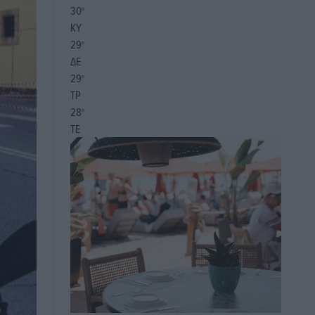
30
°
ΚΥ
29
°
ΔΕ
29
°
ΤΡ
28
°
ΤΕ