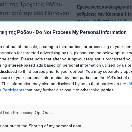
εία της Τροχαίας Ρόδου.
Προσωρινές κυκλοφοριακέ
νεται από την οδό Παπάγου
ρυθμίσεις την Κυριακή 1 Ι
για τα «Ανθεστήρια 2025»
Προσωρινές κυκλοφοριακέ
ική της Ρόδου -
Do Not Process My Personal Information
ρυθμίσεις θα ισχύσουν την
ν με το όχημα τους από τα
Κυριακή 1 Ιουνίου στην πό
ώρο του λιμανιού πριν από
to opt-out of the sale, sharing to third parties, or processing of your per
formation for targeted advertising by us, please use the below opt-out s
r selection. Please note that after your opt-out request is processed y
Κυκλοφοριακές ρυθμίσεις γ
eing interest-based ads based on personal information utilized by us or
εκδηλώσεις μνήμης με αφ
disclosed to third parties prior to your opt-out. You may separately opt-
 τις 07:00 έως τις 14:00».
την συμπλήρωση 79 ετών α
losure of your personal information by third parties on the IAB’s list of
έπαρση της ελληνικής…
. This information may also be disclosed by us to third parties on the
IA
Participants
that may further disclose it to other third parties.
Από την Περιφερειακή Αστ
Διεύθυνση Νοτίου Αιγαίου
υκλοφορία
ανακοινώθηκαν τα εξής
l Data Processing Opt Outs
Κυκλοφοριακές ρυθμίσεις
o opt-out of the Sharing of my personal data.
ματα αναζήτησης