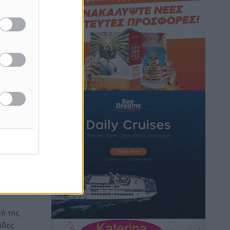
Τοπικές Ειδήσεις
•
πριν 5 ώρες
Iατρικός Σύλλογος Ροδου προς Α.
Γεωργιάδη: Στρατηγικές Προτάσεις για
την Ενίσχυση της Δημόσιας Υγείας στη
Νησιωτική Ελλάδα και στα
Νοσοκομεία της Γ΄ Ζώνης
Τοπικές Ειδήσεις
•
πριν 5 ώρες
Πάνθηρες: Ξεκίνησαν αισιόδοξοι για
οφή του
την παρθενική “πτήση” τους
Αθλητικά
•
πριν 5 ώρες
Άρης Αρχαγγέλου: Στο πλευρό του
άτυχου Ιάκωβου Θωμά
Αθλητικά
•
πριν 5 ώρες
ή της
ίδες