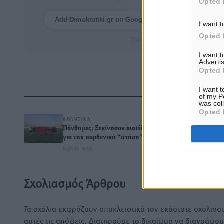
Opted 
Add Dimokratiki.gr on Google ↗
Ακολουθήστ
I want t
Opted 
Στο Google News πατήστε ★ Ακολουθ
I want 
Advertis
Opted 
I want t
Δ
of my P
was col
Opted 
ΑΘΛΗΤΙΚΆ
Πάνθηρες: Ξεκίνησαν αισιόδοξοι
για την παρθενική “πτήση” τους
07.08.26 · 16:59
0
Σχολιασμός Άρθρου
Τα σχόλια εκφράζουν αποκλειστικά τον εκάστοτε σχολιαστ
αυτές τις απόψεις. Διατηρούμε το δικαίωμα να διαγράψο