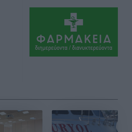
Αθλητικά
•
πριν 7 ώρες
Συνελήφθη 37χρονη στη Ρόδο γιατί
είχε αφήσει τα τρία ανήλικα παιδιά της
χωρίς επιτήρηση
Τοπικές Ειδήσεις
•
πριν 7 ώρες
Σταυρός Καλυθιών: Απέκτησε την
Φωτεινή Πιζάνια
Αθλητικά
•
πριν 8 ώρες
Το Yucatan Show έρχεται στη Ρόδο με
τον Frankie Lluc
Πολιτιστικά
•
πριν 8 ώρες
Σι Τζέι Χάρις: «Να πανηγυρίσουμε
πολλές νίκες μαζί»