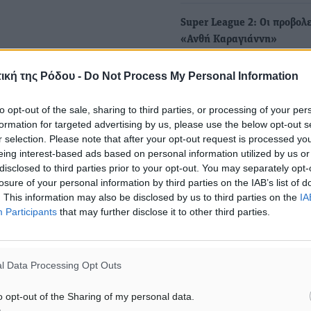
Super League 2: Οι προβολε
«Ανθή Καραγιάννη»
Σήμερα Κυριακή 23 Μαρτίο
ική της Ρόδου -
Do Not Process My Personal Information
διεξαχθούν τα παιχνίδια τη
αγωνιστικής των…
to opt-out of the sale, sharing to third parties, or processing of your per
formation for targeted advertising by us, please use the below opt-out s
r selection. Please note that after your opt-out request is processed y
eing interest-based ads based on personal information utilized by us or
disclosed to third parties prior to your opt-out. You may separately opt-
losure of your personal information by third parties on the IAB’s list of
. This information may also be disclosed by us to third parties on the
IA
Participants
that may further disclose it to other third parties.
l Data Processing Opt Outs
o opt-out of the Sharing of my personal data.