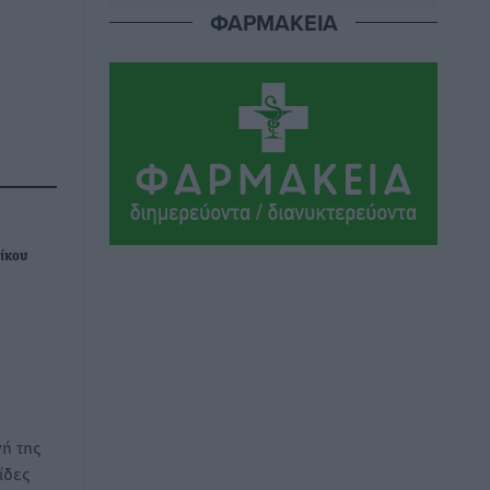
Αθλητικά
•
πριν 10 ώρες
ΦΑΡΜΑΚΕΙΑ
Ιάλυσος Β’: Νωρίς νωρίς μπήκαν στα
βάσανα της προετοιμασίας
Αθλητικά
•
πριν 10 ώρες
Εθνικός Αρχίπολης: Μεγάλο βήμα
προόδου η ίδρυση Ακαδημίας
Αθλητικά
•
πριν 10 ώρες
Νίκου
Ιππότες: Με το βλέμμα στραμμένο στο
μέλλον
Αθλητικά
•
πριν 10 ώρες
ΠΑΜΕ ΣΤΟΙΧΗΜΑ: Περισσότερα από 95
εκατομμύρια ευρώ σε κέρδη μοίρασε
ή της
τον Ιούλιο
ίδες
Αθλητικά
•
πριν 10 ώρες