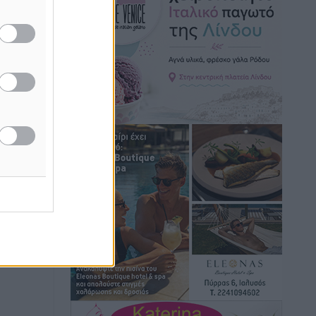
Hotels – Χατζηλαζάρου – Προχωρά
καινούργιο ξενοδοχείο στην Κω
Τοπικές Ειδήσεις
•
πριν 9 ώρες
Αυτοκίνητο μπήκε παράνομα σε
μονόδρομο στο Μαστιχάρι –
Αναποδογύρισε όχημα με μητέρα και
5χρονο παιδί
Τοπικές Ειδήσεις
•
πριν 9 ώρες
“Η Ευρώπη αντιμετώπιζε το
προσφυγικό σαν ταινία τρόμου” – Η
συγκλονιστική μαρτυρία της Χαρούλας
Γιασιράνη στον RV για τα γεγονότα που
οδήγησαν στο Σύμφωνο της Λέρου
Τοπικές Ειδήσεις
•
πριν 9 ώρες
Συναυλία με τον Γιάννη Κότσιρα στις