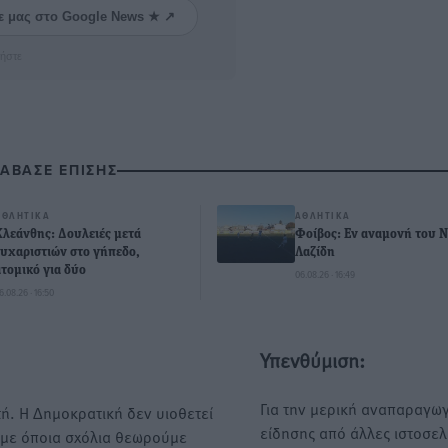
ε μας στο Google News ★ ↗
ήστε
ΙΑΒΑΣΕ ΕΠΙΣΗΣ
ΑΘΛΗΤΙΚΆ
ΑΘΛΗΤΙΚΆ
Κλεάνθης: Δουλειές μετά
Φοίβος: Εν αναμονή του 
ευχαριστιών στο γήπεδο,
Λαζίδη
ατομικό για δύο
06.08.26 · 16:49
6.08.26 · 16:50
Υπενθύμιση:
Για την μερική αναπαραγωγ
ή. Η Δημοκρατική δεν υιοθετεί
είδησης από άλλες ιστοσελ
υμε όποια σχόλια θεωρούμε