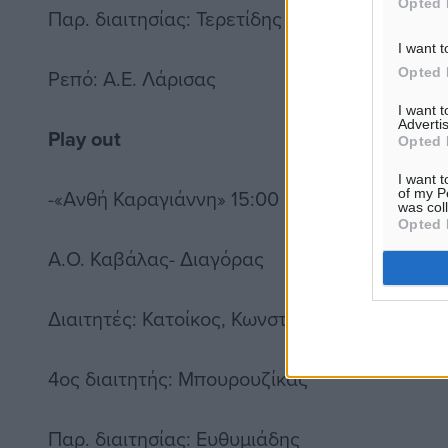
Opted 
Παρ. διαιτησίας: Τερετίδης
I want t
Opted 
Ρεπό: Α.Ε. Λάρισας
I want 
Advertis
Play out
Opted 
I want t
-«Ανθή Καραγιάννη» 15:00
of my P
was col
Opted 
Α.Ο. Καβάλας- Διαγόρας
Διαιτητές: Κατοίκος, Κωνσταντίνου, Νταβέλα
4ος διαιτητής: Μπουρουζίκας
Παρ. διαιτησίας: Ευθυμιάδης