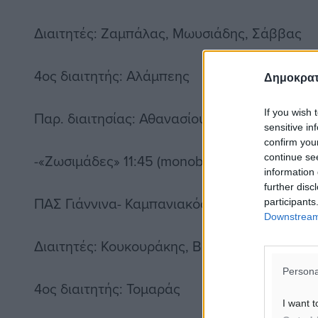
Διαιτητές: Ζαμπάλας, Μωυσιάδης, Σάββας
4ος διαιτητής: Αλάμπεης
Δημοκρατ
If you wish 
Παρ. διαιτησίας: Αθανασίου
sensitive in
confirm you
-«Ζωσιμάδες» 11:45 (monobala.gr)
continue se
information 
further disc
ΠΑΣ Γιάννινα- Καμπανιακός
participants
Downstream 
Διαιτητές: Κουκουράκης, Βογιατζής, Τάκος
Persona
4ος διαιτητής: Τομαράς
I want t