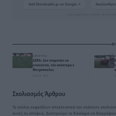
Add Dimokratiki.gr on Google ↗
Ακολουθήστ
Στο Google News πατήστε ★ Ακολουθ
Δ
ΑΘΛΗΤΙΚΆ
ΑΕΡΑ: Δεν σταματάει να
ενισχύεται, νέο απόκτημα ο
Μητρόπουλος
06.08.26 · 16:52
0
Σχολιασμός Άρθρου
Τα σχόλια εκφράζουν αποκλειστικά τον εκάστοτε σχολιαστ
αυτές τις απόψεις. Διατηρούμε το δικαίωμα να διαγράψο