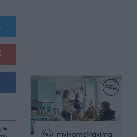
ς θα
στο