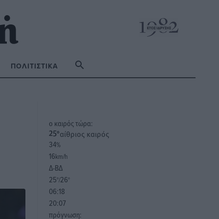
ΠΟΛΙΤΙΣΤΙΚΆ
o καιρός τώρα:
αίθριος καιρός
25
°
34
%
16
km/h
Δ-ΒΔ
25
26
°/
°
06:18
20:07
πρόγνωση: