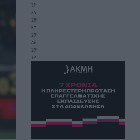
31
°
ΣΑ
28
°
ΚΥ
29
°
ΔΕ
29
°
ΤΡ