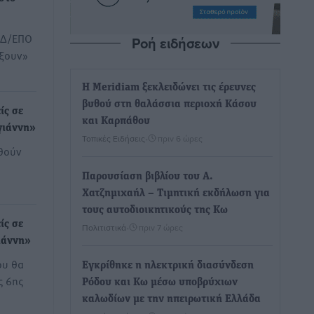
ΕΔ/ΕΠΟ
Ροή ειδήσεων
ίξουν»
Η Meridiam ξεκλειδώνει τις έρευνες
βυθού στη θαλάσσια περιοχή Κάσου
ίς σε
και Καρπάθου
γιάννη»
Τοπικές Ειδήσεις
•
πριν 6 ώρες
θούν
Παρουσίαση βιβλίου του Α.
Χατζημιχαήλ – Τιμητική εκδήλωση για
τους αυτοδιοικητικούς της Κω
ίς σε
Πολιτιστικά
•
πριν 7 ώρες
ιάννη»
ου θα
Εγκρίθηκε η ηλεκτρική διασύνδεση
ς 6ης
Ρόδου και Κω μέσω υποβρύχιων
καλωδίων με την ηπειρωτική Ελλάδα