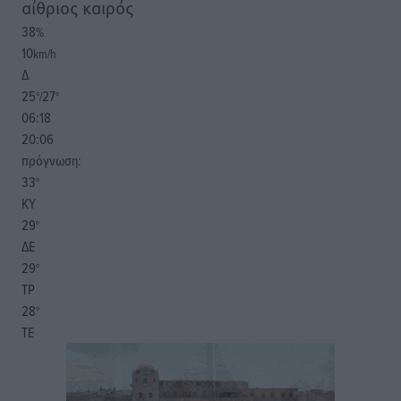
αίθριος καιρός
38
%
10
km/h
Δ
25
27
°/
°
06:18
20:06
πρόγνωση:
33
°
ΚΥ
29
°
ΔΕ
29
°
ΤΡ
28
°
ΤΕ