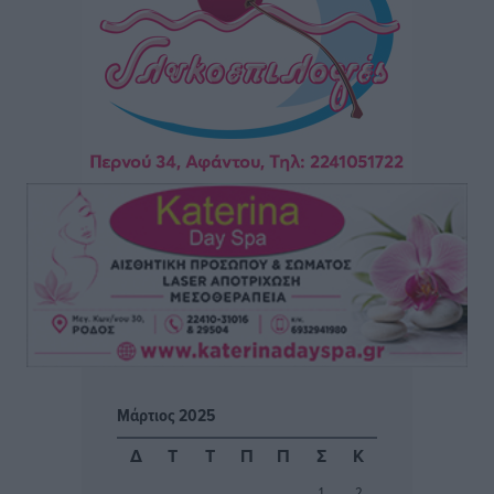
Αθλητικά
•
πριν 13 ώρες
Φοίβος: Η μεγάλη επιστροφή του Μπρένο Σαλβατιέρα
Αθλητικά
•
πριν 13 ώρες
Κλεάνθης: Έτοιμες οι κάρτες διαρκείας της νέας
σεζόν
Αθλητικά
•
πριν 13 ώρες
Ατρόμητος Διμυλιάς: Ο Μαργαρίτης και μία
αδιαπραγμάτευτη φιλοσοφία
Αθλητικά
•
πριν 13 ώρες
Γ.Σ. Διαγόρας: Επέστρεψε στις Ακαδημίες η Ειρήνη
Μάρτιος 2025
Παπαεμμανουήλ
Αθλητικά
•
πριν 15 ώρες
Δ
Τ
Τ
Π
Π
Σ
Κ
1
2