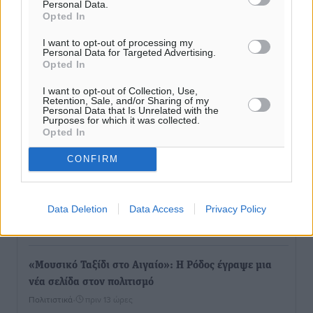
Personal Data.
Opted In
ΥΠΑΑΤ: 12,5 εκατ. ευρώ στις 13 Περιφέρειες για μέτρα
I want to opt-out of processing my
βιοασφάλειας
Personal Data for Targeted Advertising.
Opted In
Τοπικές Ειδήσεις
•
πριν 12 ώρες
I want to opt-out of Collection, Use,
Retention, Sale, and/or Sharing of my
Ποιοι φοιτητές μπορούν να λάβουν ενίσχυση για
Personal Data that Is Unrelated with the
Purposes for which it was collected.
στέγη έως 2.500 ευρώ
Opted In
Ειδήσεις
•
πριν 12 ώρες
CONFIRM
«Γιατί οι Τούρκοι συρρέουν στα ελληνικά νησιά»:
Τουρκική εφημερίδα εξηγεί τους λόγους που οι
Data Deletion
Data Access
Privacy Policy
γείτονες προτιμούν την Ελλάδα για διακοπές
Τοπικές Ειδήσεις
•
πριν 12 ώρες
«Μουσικό Ταξίδι στο Αιγαίο»: Η Ρόδος έγραψε μια
νέα σελίδα στον πολιτισμό
Πολιτιστικά
•
πριν 13 ώρες