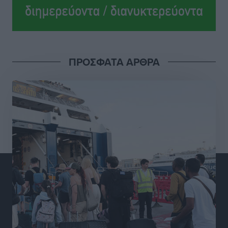
Ροδήλιος: Ο απολογισμός από το Πανελλήνιο
Πρωτάθλημα Πίστας
Αθλητικά
•
πριν 17 ώρες
Διαγόρας: Μετεγγραφικό ντεμαράζ
ΠΡΟΣΦΑΤΑ ΑΡΘΡΑ
Αθλητικά
•
πριν 17 ώρες
Γ.Σ. Διαγόρας: Εντατική προετοιμασία και επιστροφή
Ρίζου στις Ακαδημίες
Αθλητικά
•
πριν 17 ώρες
Εθνική Ανδρών: Ραντεβού στο Telekom Center Athens
Αθλητικά
•
πριν 17 ώρες
ΕΠΟ: Απέσυρε τη στήριξή της στην υποψηφιότητα
του Ινφαντίνο
Αθλητικά
•
πριν 17 ώρες