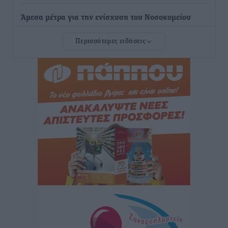
Άμεσα μέτρα για την ενίσχυση του Νοσοκομείου
Ρόδου και αντιμετώπιση των ελλείψεων προσωπικού
Περισσότερες ειδήσεις
ανακοίνωσε ο Άδωνις Γεωργιάδης
Τοπικές Ειδήσεις
•
πριν 13 ώρες
Iατρικός Σύλλογος Ροδου προς Α. Γεωργιάδη:
Στρατηγικές Προτάσεις για την Ενίσχυση της
Δημόσιας Υγείας στη Νησιωτική Ελλάδα και στα
Νοσοκομεία της Γ΄ Ζώνης
Τοπικές Ειδήσεις
•
πριν 13 ώρες
Πάνθηρες: Ξεκίνησαν αισιόδοξοι για την παρθενική
“πτήση” τους
Αθλητικά
•
πριν 13 ώρες
Άρης Αρχαγγέλου: Στο πλευρό του άτυχου Ιάκωβου
Θωμά