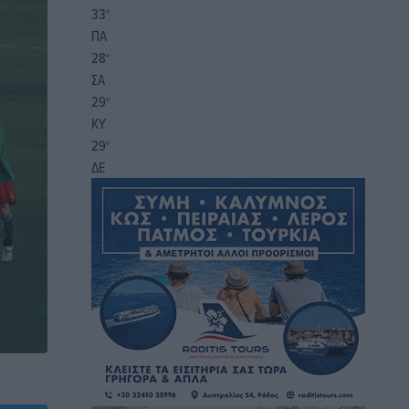
33
°
ΠΑ
28
°
ΣΑ
29
°
ΚΥ
29
°
ΔΕ