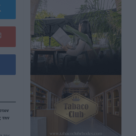
στον
ς την
α της