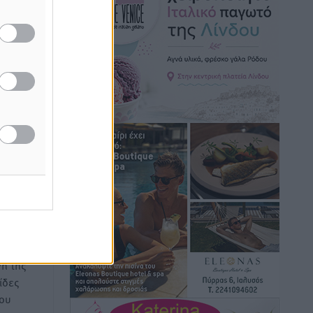
Τοπικές Ειδήσεις
•
πριν 3 ώρες
Α.Σ. Ρόδος: Πρώτη… στην νέα σελίδα
των «ελαφιών» (φωτορεπορτάζ)
Αθλητικά
•
πριν 3 ώρες
Στίβος: Οι βαθμολογίες των συλλόγων
της Δωδεκανήσου
 νέα
Αθλητικά
•
πριν 3 ώρες
Νέες ταυτότητες: Ποιοι πρέπει να τις
αλλάξουν άμεσα και ποιοι όχι
Ειδήσεις
•
πριν 3 ώρες
ή της
Στον Ιπποκράτη η Μαρία Βλάχου
ίδες
Αθλητικά
•
πριν 3 ώρες
του