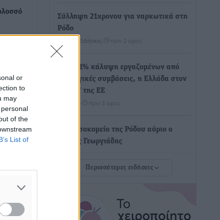
Κολοσσό
Σύλληψη 21χρονου για ναρκωτικά στη
Ρόδο
ποία θα
Τοπικές Ειδήσεις
•
πριν 2 ώρες
Με 13,1% κάλυψη εργαζομένων από
sonal or
συλλογικές συμβάσεις, η Ελλάδα στον
ection to
“πάτο” της ΕΕ
ou may
Απόψεις
•
πριν 3 ώρες
 personal
out of the
 downstream
Στο νοσοκομείο της Ρόδου αύριο ο
B’s List of
Άδωνις Γεωργιάδης
Τοπικές Ειδήσεις
•
πριν 3 ώρες
Περισσότερες ειδήσεις
Φώτης Γιαννακός στον RV: Με
αυξημένες πληρότητες η Λέρος, στόχος
η επιμήκυνση της τουριστικής σεζόν
στο νησί