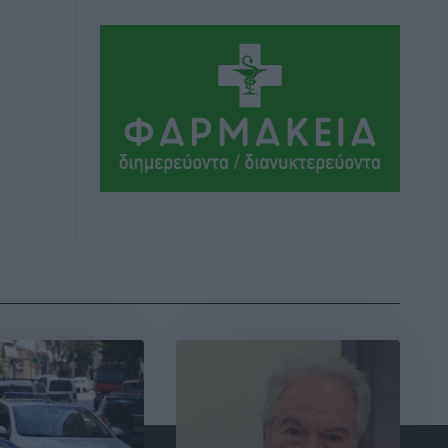
Η Μανίσα πήρε Buie και Davis
Αθλητικά
•
πριν 3 ώρες
Γ.Σ. Ηπιόνη: «Προπονητική ομάδα με
εμπειρία, επιστημονική γνώση και
σύγχρονες μεθόδους»
Αθλητικά
•
πριν 3 ώρες
Α.Σ. Ρόδος: Ξανά στα «πράσινα» ο
Νίκος Κοντίτσης
Αθλητικά
•
πριν 3 ώρες
Συναυλία Μάριου Φραγκούλη –
Γιώργου Περρή στην Κάσο
Πολιτιστικά
•
πριν 4 ώρες
Την άρση των εμποδίων για την άμεση