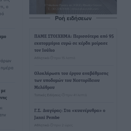
η, ο
ρό
Ροή ειδήσεων
ΠΑΜΕ ΣΤΟΙΧΗΜΑ: Περισσότερα από 95
ιμο
εκατομμύρια ευρώ σε κέρδη μοίρασε
τον Ιούλιο
Αθλητικά
•
πριν 15 λεπτά
σάρων
 ημέρα
Ολοκλήρωση του έργου αναβάθμισης
των υποδομών του Νεστορίδειου
Μελάθρου
 με
Τοπικές Ειδήσεις
•
πριν 41 λεπτά
ύνης
οι
Γ.Σ. Διαγόρας: Στα «κυανέρυθρα» ο
την
Janni Pembe
Αθλητικά
•
πριν 2 ώρες