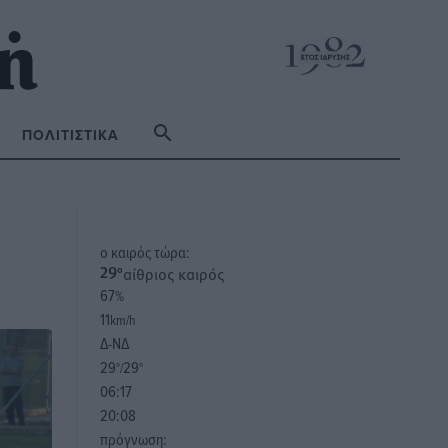
ΠΟΛΙΤΙΣΤΙΚΆ
o καιρός τώρα:
αίθριος καιρός
29
°
67
%
11
km/h
Δ-ΝΔ
29
29
°/
°
06:17
20:08
πρόγνωση: