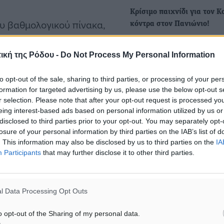
Κρίσιμο παιχνίδι για τον 
ου βαθμολογικού πίνακα,
κόντρα στον Πανιώνιο!
 έτσι να διατηρήσουν την
Μία μεγάλη νίκη, με την ο
εξασφαλίσει από νωρίς
ώκτες τους. Ο τεχνικός
ική της Ρόδου -
Do Not Process My Personal Information
ουσιαστικά την…
 σοβαρό αγωνιστικό
to opt-out of the sale, sharing to third parties, or processing of your per
formation for targeted advertising by us, please use the below opt-out s
r selection. Please note that after your opt-out request is processed y
eing interest-based ads based on personal information utilized by us or
ημερινό παιχνίδι είναι οι:
disclosed to third parties prior to your opt-out. You may separately opt-
, Γ. Σπανός, Κούτολο,
losure of your personal information by third parties on the IAB’s list of
ός, Χριστοδούλου,
. This information may also be disclosed by us to third parties on the
IA
Participants
that may further disclose it to other third parties.
παντρεμένος.
l Data Processing Opt Outs
ματα αναζήτησης
o opt-out of the Sharing of my personal data.
ε μας στο Google News ★ ↗