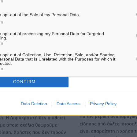
In
ήστε
o opt-out of the Sale of my Personal Data.
In
to opt-out of processing my Personal Data for Targeted
ing.
ΙΑΒΑΣΕ ΕΠΙΣΗΣ
In
o opt-out of Collection, Use, Retention, Sale, and/or Sharing
ΑΘΛΗΤΙΚΆ
ΑΘΛΗΤΙΚΆ
ersonal Data that Is Unrelated with the Purposes for which it
lected.
Γ.Σ. Διαγόρας: Στα
Α.Σ. Ρόδος: Πρώτη… στην
In
«κυανέρυθρα» ο Janni Pembe
σελίδα των «ελαφιών»
(φωτορεπορτάζ)
6.08.26 · 14:43
06.08.26 · 13:39
CONFIRM
Υπενθύμιση:
Data Deletion
Data Access
Privacy Policy
Για την μερική αναπαραγωγ
ή. Η Δημοκρατική δεν υιοθετεί
είδησης από άλλες ιστοσελ
υμε όποια σχόλια θεωρούμε
είναι απαραίτητη η χρήση 
οίηση. Χρήστες που δεν τηρούν