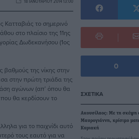
18 ΙΑΝΟΥΑΡΊΟΥ 2014 13:00
ης Κατταβιάς το σημερινό
άθου στο πλαίσιο της 11ης
ηγορίας Δωδεκανήσου (1ος
0
ς βαθμούς της νίκης στην
έσα στην πρώτη τριάδα της
φάση αγώνων (απ’ όπου θα
ΣΧΕΤΙΚΆ
 που θα κερδίσουν το
Ακουσίλαος: Με τη σκέψη 
Μαυρογιάννη, κρίσιμο ματ
λληλα για το παιχνίδι αυτό
Κυριακή
τερό τους εαυτό για να
Στον πρώην τερματοφύλακ