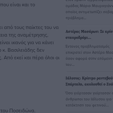
ου είναι και το
ομάδας Μάριο Μαυρογιάνν
οποίος αντιμετωπίζει σοβα
πρόβλημα…
ι από τους παίκτες του να
Αστέρας Μασάρων: Σε κρίσ
ρκεια της αναμέτρησης,
σταυροδρόμι…
είναι ικανός για να κάνει
Έντονος προβληματισμός
 κ. Βασιλειάδης δεν
επικρατεί στον Αστέρα Μα
 Από εκεί και πέρα όλοι οι
όσον αφορά στην επόμενη
του…
Ιάλυσος: Κρίσιμο ραντεβού
Σπάρταλη, ακολουθεί ο Ζο
Όσο γιόρτασαν γιόρτασαν 
άνθρωποι του Ιάλυσου για 
κατάκτηση του φετινού…
 του Ποσειδώνα.